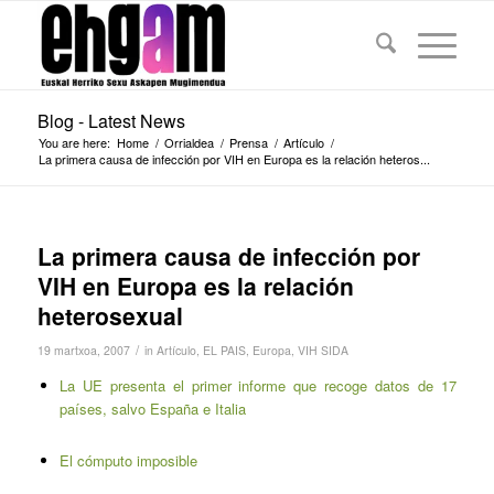
Blog - Latest News
You are here:
Home
/
Orrialdea
/
Prensa
/
Artículo
/
La primera causa de infección por VIH en Europa es la relación heteros...
La primera causa de infección por
VIH en Europa es la relación
heterosexual
/
19 martxoa, 2007
in
Artículo
,
EL PAIS
,
Europa
,
VIH SIDA
La UE presenta el primer informe que recoge datos de 17
países, salvo España e Italia
El cómputo imposible