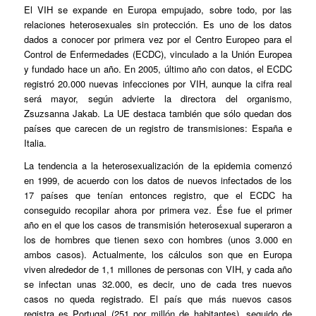
El VIH se expande en Europa empujado, sobre todo, por las
relaciones heterosexuales sin protección. Es uno de los datos
dados a conocer por primera vez por el Centro Europeo para el
Control de Enfermedades (ECDC), vinculado a la Unión Europea
y fundado hace un año. En 2005, último año con datos, el ECDC
registró 20.000 nuevas infecciones por VIH, aunque la cifra real
será mayor, según advierte la directora del organismo,
Zsuzsanna Jakab. La UE destaca también que sólo quedan dos
países que carecen de un registro de transmisiones: España e
Italia.
La tendencia a la heterosexualización de la epidemia comenzó
en 1999, de acuerdo con los datos de nuevos infectados de los
17 países que tenían entonces registro, que el ECDC ha
conseguido recopilar ahora por primera vez. Ése fue el primer
año en el que los casos de transmisión heterosexual superaron a
los de hombres que tienen sexo con hombres (unos 3.000 en
ambos casos). Actualmente, los cálculos son que en Europa
viven alrededor de 1,1 millones de personas con VIH, y cada año
se infectan unas 32.000, es decir, uno de cada tres nuevos
casos no queda registrado. El país que más nuevos casos
registra es Portugal (251 por millón de habitantes), seguido de