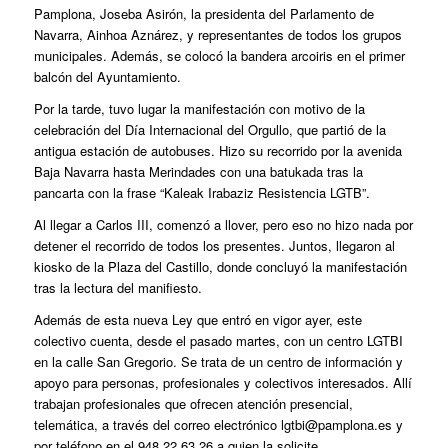
Pamplona, Joseba Asirón, la presidenta del Parlamento de
Navarra, Ainhoa Aznárez, y representantes de todos los grupos
municipales. Además, se colocó la bandera arcoiris en el primer
balcón del Ayuntamiento.
Por la tarde, tuvo lugar la manifestación con motivo de la
celebración del Día Internacional del Orgullo, que partió de la
antigua estación de autobuses. Hizo su recorrido por la avenida
Baja Navarra hasta Merindades con una batukada tras la
pancarta con la frase “Kaleak Irabaziz Resistencia LGTB”.
Al llegar a Carlos III, comenzó a llover, pero eso no hizo nada por
detener el recorrido de todos los presentes. Juntos, llegaron al
kiosko de la Plaza del Castillo, donde concluyó la manifestación
tras la lectura del manifiesto.
Además de esta nueva Ley que entró en vigor ayer, este
colectivo cuenta, desde el pasado martes, con un centro LGTBI
en la calle San Gregorio. Se trata de un centro de información y
apoyo para personas, profesionales y colectivos interesados. Allí
trabajan profesionales que ofrecen atención presencial,
telemática, a través del correo electrónico
lgtbi@pamplona.es
y
por teléfono en el 948 22 63 26 a quien la solicite.