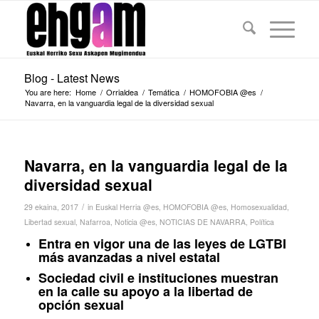
Blog - Latest News
You are here:
Home
/
Orrialdea
/
Temática
/
HOMOFOBIA @es
/
Navarra, en la vanguardia legal de la diversidad sexual
Navarra, en la vanguardia legal de la
diversidad sexual
/
29 ekaina, 2017
in
Euskal Herria @es
,
HOMOFOBIA @es
,
Homosexualidad
,
Libertad sexual
,
Nafarroa
,
Noticia @es
,
NOTICIAS DE NAVARRA
,
Política
Entra en vigor una de las leyes de LGTBI
más avanzadas a nivel estatal
Sociedad civil e instituciones muestran
en la calle su apoyo a la libertad de
opción sexual