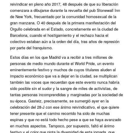
reivindicar en pleno año 2017, 48 después de que su liberación
comenzara a dibujarse durante la revuelta del pub Stonewall Inn
de New York, frecuentado por la comunidad homosexual de la
gran manzana
. O 40 después de la primera manifestación del
Orgullo celebrada en el Estado, concretamente en la ciudad de
Barcelona, cuando el hostigamiento y el rechazo hacia el
colectivo estaban aún a la orden del día, tras años de represión
por parte del franquismo.
Estos días en los que Madrid va a recibir a tres millones de
personas de medio mundo durante el World Pride, un evento
eminentemente festivo y muchos de cuyos titulares aluden al
impacto económico que va a dejar en la ciudad, se multiplican
también las voces que recuerdan que este evento nunca habría
sido posible sin el sudor y la sangre de miles de activistas, de
tantas personas incomprendidas y marginadas por la sociedad de
su época. Gasteiz, precisamente, se sumergió ayer en la
celebración del 28-J con ese ánimo reivindicativo, el que quiere
tener presente que el camino recorrido ha sido de muchas
espinas y que no está todo hecho pese a que se haya avanzado
en muchos aspectos. Tampoco, por supuesto, faltó el ánimo
festivo y el color que pinta la diversidad de esta jornada, que