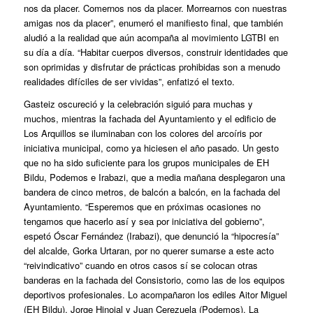
nos da placer. Comernos nos da placer. Morrearnos con nuestras
amigas nos da placer”, enumeró el manifiesto final, que también
aludió a la realidad que aún acompaña al movimiento LGTBI en
su día a día. “Habitar cuerpos diversos, construir identidades que
son oprimidas y disfrutar de prácticas prohibidas son a menudo
realidades difíciles de ser vividas”, enfatizó el texto.
Gasteiz oscureció y la celebración siguió para muchas y
muchos, mientras la fachada del Ayuntamiento y el edificio de
Los Arquillos se iluminaban con los colores del arcoíris por
iniciativa municipal, como ya hiciesen el año pasado. Un gesto
que no ha sido suficiente para los grupos municipales de EH
Bildu, Podemos e Irabazi, que a media mañana desplegaron una
bandera de cinco metros, de balcón a balcón, en la fachada del
Ayuntamiento. “Esperemos que en próximas ocasiones no
tengamos que hacerlo así y sea por iniciativa del gobierno”,
espetó Óscar Fernández (Irabazi), que denunció la “hipocresía”
del alcalde, Gorka Urtaran, por no querer sumarse a este acto
“reivindicativo” cuando en otros casos sí se colocan otras
banderas en la fachada del Consistorio, como las de los equipos
deportivos profesionales. Lo acompañaron los ediles Aitor Miguel
(EH Bildu), Jorge Hinojal y Juan Cerezuela (Podemos). La