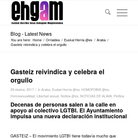
Blog - Latest News
You are here:
Home
/
Orrialdea
/
Euskal Herria @es
/
Araba
/
Gasteiz reivindica y celebra el orgullo
Gasteiz reivindica y celebra el
orgullo
/
29 ekaina, 2017
in
Araba
,
Euskal Herria @es
,
HOMOFOBIA @es
,
Homosexualidad
,
Libertad sexual
,
Noticia @es
,
NOTICIAS DE ALAVA
,
Política
Decenas de personas salen a la calle en
apoyo al colectivo LGTBI. El Ayuntamiento
impulsa una nueva declaración institucional
GASTEIZ
– El movimiento LGTBI tiene todavía mucho que