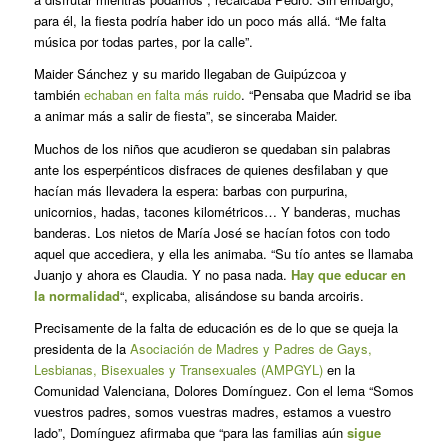
para él, la fiesta podría haber ido un poco más allá. “Me falta
música por todas partes, por la calle”.
Maider Sánchez y su marido llegaban de Guipúzcoa y
también
echaban en falta más ruido
. “Pensaba que Madrid se iba
a animar más a salir de fiesta”, se sinceraba Maider.
Muchos de los niños que acudieron se quedaban sin palabras
ante los esperpénticos disfraces de quienes desfilaban y que
hacían más llevadera la espera: barbas con purpurina,
unicornios, hadas, tacones kilométricos… Y banderas, muchas
banderas. Los nietos de María José se hacían fotos con todo
aquel que accediera, y ella les animaba. “Su tío antes se llamaba
Juanjo y ahora es Claudia. Y no pasa nada.
Hay que educar en
la normalidad
“, explicaba, alisándose su banda arcoiris.
Precisamente de la falta de educación es de lo que se queja la
presidenta de la
Asociación de Madres y Padres de Gays,
Lesbianas, Bisexuales y Transexuales (AMPGYL)
en la
Comunidad Valenciana, Dolores Domínguez. Con el lema “Somos
vuestros padres, somos vuestras madres, estamos a vuestro
lado”, Domínguez afirmaba que “para las familias aún
sigue