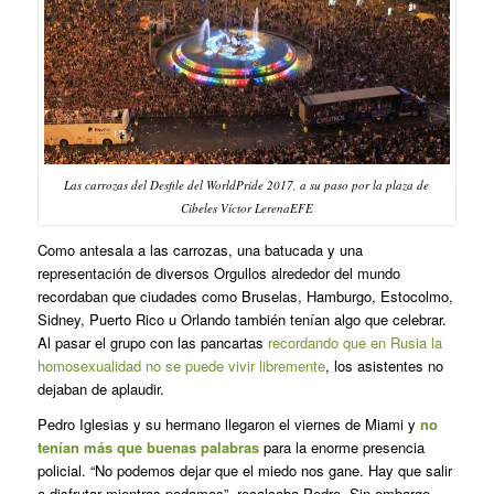
Las carrozas del Desfile del WorldPride 2017, a su paso por la plaza de
Cibeles Víctor LerenaEFE
Como antesala a las carrozas, una batucada y una
representación de diversos Orgullos alrededor del mundo
recordaban que ciudades como Bruselas, Hamburgo, Estocolmo,
Sidney, Puerto Rico u Orlando también tenían algo que celebrar.
Al pasar el grupo con las pancartas
recordando que en Rusia la
homosexualidad no se puede vivir libremente
, los asistentes no
dejaban de aplaudir.
Pedro Iglesias y su hermano llegaron el viernes de Miami y
no
tenían más que buenas palabras
para la enorme presencia
policial. “No podemos dejar que el miedo nos gane. Hay que salir
a disfrutar mientras podamos”, recalcaba Pedro. Sin embargo,