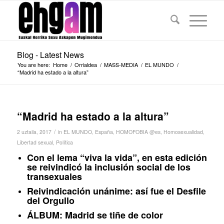
Blog - Latest News
You are here:
Home
/
Orrialdea
/
MASS-MEDIA
/
EL MUNDO
/
“Madrid ha estado a la altura”
“Madrid ha estado a la altura”
/
2 uztaila, 2017
in
EL MUNDO
,
España
,
HOMOFOBIA @es
,
Homosexualidad
,
Libertad sexual
,
Política
Con el lema “viva la vida”, en esta edición
se reivindicó la inclusión social de los
transexuales
Reivindicación unánime: así fue el Desfile
del Orgullo
ÁLBUM: Madrid se tiñe de color