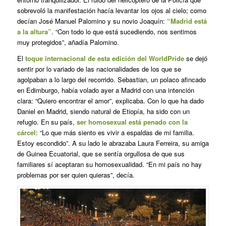
sobrevoló la manifestación hacía levantar los ojos al cielo; como
decían José Manuel Palomino y su novio Joaquín:
“Madrid está
a la altura”
. “Con todo lo que está sucediendo, nos sentimos
muy protegidos”, añadía Palomino.
El
toque internacional de esta edición del WorldPride
se dejó
sentir por lo variado de las nacionalidades de los que se
agolpaban a lo largo del recorrido. Sebastian, un polaco afincado
en Edimburgo, había volado ayer a Madrid con una intención
clara: “Quiero encontrar el amor”, explicaba. Con lo que ha dado
Daniel en Madrid, siendo natural de Etiopía, ha sido con un
refugio. En su país,
ser homosexual
está penado con la
cárcel
: “Lo que más siento es vivir a espaldas de mi familia.
Estoy escondido”. A su lado le abrazaba Laura Ferreira, su amiga
de Guinea Ecuatorial, que se sentía orgullosa de que sus
familiares sí aceptaran su homosexualidad. “En mi país no hay
problemas por ser quien quieras”, decía.