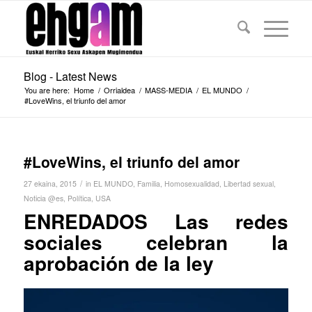
Blog - Latest News
You are here:
Home
/
Orrialdea
/
MASS-MEDIA
/
EL MUNDO
/
#LoveWins, el triunfo del amor
#LoveWins, el triunfo del amor
/
27 ekaina, 2015
in
EL MUNDO
,
Familia
,
Homosexualidad
,
Libertad sexual
,
Noticia @es
,
Política
,
USA
ENREDADOS
Las redes
sociales celebran la
aprobación de la ley