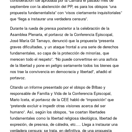
consideración fue aprobada por la Cámara el pasado mes de
septiembre con la abstención del PP, es para los obispos “una
propuesta fundamentalista” con “visos ciertamente inquisitoriales”
que “llega a instaurar una verdadera censura”.
Durante la rueda de prensa posterior a la celebración de la
Asamblea Plenaria, el portavoz de la Conferencia Episcopal,
José María Gil Tamayo, denunció que la propuesta “presenta
graves dificultades, y un ataque frontal a una serie de derechos
fundamentales, so capa de la protección de minorías, que
merecen todo el respeto”. “No puede convertirse en una asfixia
de la libertad y pone en peligro seriamente todos los bienes que
nos trae la convivencia en democracia y libertad”, añadió el
portavoz.
Citando un informe presentado por el obispo de Bilbao y
responsable de Familia y Vida de la Conferencia Episcopal,
Mario Iceta, el portavoz de la CEE habló de “imposición” que
“pretende excluir e impedir otras visiones acerca del ser
humano”. Así, según los obispos, “se coartan libertades
fundamentales como la libertad religiosa ideológica, libertad de
expresión, de presnsa, de cátedra, etc…. Llega a instaurar una
verdadera censura; se trata, en definitiva, de una propuesta