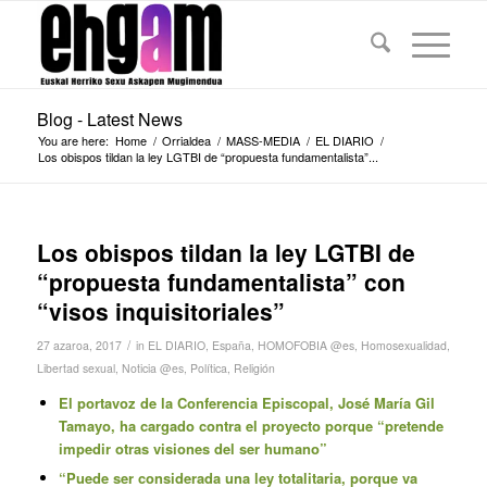
Blog - Latest News
You are here:
Home
/
Orrialdea
/
MASS-MEDIA
/
EL DIARIO
/
Los obispos tildan la ley LGTBI de “propuesta fundamentalista”...
Los obispos tildan la ley LGTBI de
“propuesta fundamentalista” con
“visos inquisitoriales”
/
27 azaroa, 2017
in
EL DIARIO
,
España
,
HOMOFOBIA @es
,
Homosexualidad
,
Libertad sexual
,
Noticia @es
,
Política
,
Religión
El portavoz de la Conferencia Episcopal, José María Gil
Tamayo, ha cargado contra el proyecto porque “pretende
impedir otras visiones del ser humano”
“Puede ser considerada una ley totalitaria, porque va