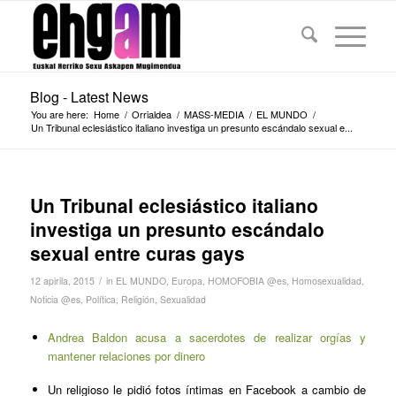
Blog - Latest News
You are here:
Home
/
Orrialdea
/
MASS-MEDIA
/
EL MUNDO
/
Un Tribunal eclesiástico italiano investiga un presunto escándalo sexual e...
Un Tribunal eclesiástico italiano
investiga un presunto escándalo
sexual entre curas gays
/
12 apirila, 2015
in
EL MUNDO
,
Europa
,
HOMOFOBIA @es
,
Homosexualidad
,
Noticia @es
,
Política
,
Religión
,
Sexualidad
Andrea Baldon acusa a sacerdotes de realizar orgías y
mantener relaciones por dinero
Un religioso le pidió fotos íntimas en Facebook a cambio de