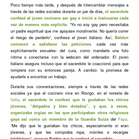
Poco tiempo más tarde, y después de intercambiar mensajes a
través de las redes sociales durante un par de días,
el sacerdote
confesó al joven cocinero ser gay e inició a insinuarse cada
vez de manera más explícita
. “Yo no soy gay pero necesitaba
un padre espiritual que me apoyase moralmente. No quería correr
el riesgo de perderlo”, confiesa el joven italiano. Así,
Baldon
comenzó a satisfacer las peticiones
-cada vez más
explícitamente sexuales- del cura, como mandarle una foto
íntima o conectarse con la webcam del ordenador. El joven
italiano asegura incluso que el sacerdote le coaccionó para que
rompiera con su entonces pareja. A cambio: la promesa de
ayudarle a encontrar un trabajo.
Durante sus conversaciones, siempre a través de las redes
sociales ya que el cocinero vive en Rovigo, en el noreste de
Italia
,
el sacerdote le confesó que le gustaban los chicos
jóvenes, “delgados y bien dotados”, y que, a veces,
organizaba orgías en las que participaban otros religiosos
gays así como un miembro de la Guardia Suiza
del
Papa
.
“Me dijo que le gustaban los chicos, especialmente si eran
jóvenes, y que les compraba ropa, móviles o recargas
telefónicas”, asegura Baldon que le confesó el sacerdote.