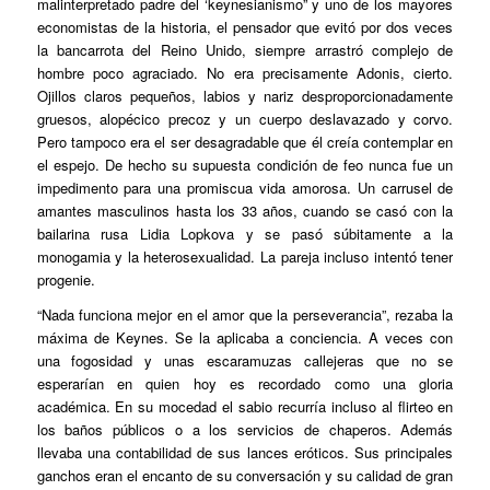
malinterpretado padre del ‘keynesianismo” y uno de los mayores
economistas de la historia, el pensador que evitó por dos veces
la bancarrota del Reino Unido, siempre arrastró complejo de
hombre poco agraciado. No era precisamente Adonis, cierto.
Ojillos claros pequeños, labios y nariz desproporcionadamente
gruesos, alopécico precoz y un cuerpo deslavazado y corvo.
Pero tampoco era el ser desagradable que él creía contemplar en
el espejo. De hecho su supuesta condición de feo nunca fue un
impedimento para una promiscua vida amorosa. Un carrusel de
amantes masculinos hasta los 33 años, cuando se casó con la
bailarina rusa Lidia Lopkova y se pasó súbitamente a la
monogamia y la heterosexualidad. La pareja incluso intentó tener
progenie.
“Nada funciona mejor en el amor que la perseverancia”, rezaba la
máxima de Keynes. Se la aplicaba a conciencia. A veces con
una fogosidad y unas escaramuzas callejeras que no se
esperarían en quien hoy es recordado como una gloria
académica. En su mocedad el sabio recurría incluso al flirteo en
los baños públicos o a los servicios de chaperos. Además
llevaba una contabilidad de sus lances eróticos. Sus principales
ganchos eran el encanto de su conversación y su calidad de gran