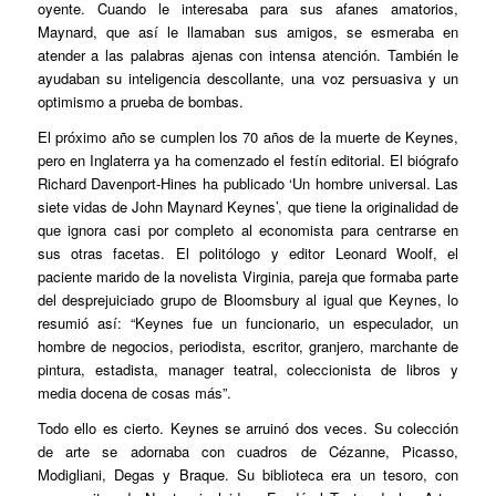
oyente. Cuando le interesaba para sus afanes amatorios,
Maynard, que así le llamaban sus amigos, se esmeraba en
atender a las palabras ajenas con intensa atención. También le
ayudaban su inteligencia descollante, una voz persuasiva y un
optimismo a prueba de bombas.
El próximo año se cumplen los 70 años de la muerte de Keynes,
pero en Inglaterra ya ha comenzado el festín editorial. El biógrafo
Richard Davenport-Hines ha publicado ‘Un hombre universal. Las
siete vidas de John Maynard Keynes’, que tiene la originalidad de
que ignora casi por completo al economista para centrarse en
sus otras facetas. El politólogo y editor Leonard Woolf, el
paciente marido de la novelista Virginia, pareja que formaba parte
del desprejuiciado grupo de Bloomsbury al igual que Keynes, lo
resumió así: “Keynes fue un funcionario, un especulador, un
hombre de negocios, periodista, escritor, granjero, marchante de
pintura, estadista, manager teatral, coleccionista de libros y
media docena de cosas más”.
Todo ello es cierto. Keynes se arruinó dos veces. Su colección
de arte se adornaba con cuadros de Cézanne, Picasso,
Modigliani, Degas y Braque. Su biblioteca era un tesoro, con