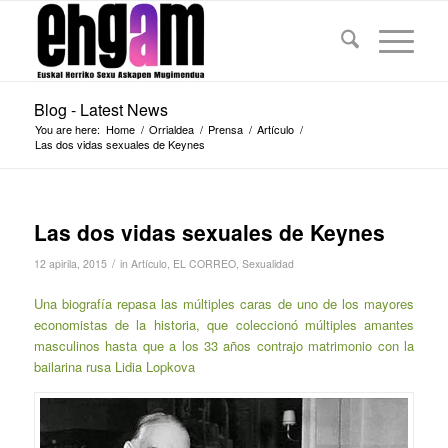
Blog - Latest News
You are here:
Home
/
Orrialdea
/
Prensa
/
Artículo
/
Las dos vidas sexuales de Keynes
Las dos vidas sexuales de Keynes
/
12 apirila, 2015
in
Artículo
,
EL CORREO
,
Sexualidad
Una biografía repasa las múltiples caras de uno de los mayores
economistas de la historia, que coleccionó múltiples amantes
masculinos hasta que a los 33 años contrajo matrimonio con la
bailarina rusa Lidia Lopkova