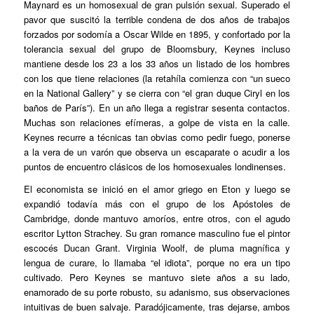
Maynard es un homosexual de gran pulsión sexual. Superado el
pavor que suscitó la terrible condena de dos años de trabajos
forzados por sodomía a Oscar Wilde en 1895, y confortado por la
tolerancia sexual del grupo de Bloomsbury, Keynes incluso
mantiene desde los 23 a los 33 años un listado de los hombres
con los que tiene relaciones (la retahíla comienza con “un sueco
en la National Gallery” y se cierra con “el gran duque Ciryl en los
baños de París”). En un año llega a registrar sesenta contactos.
Muchas son relaciones efímeras, a golpe de vista en la calle.
Keynes recurre a técnicas tan obvias como pedir fuego, ponerse
a la vera de un varón que observa un escaparate o acudir a los
puntos de encuentro clásicos de los homosexuales londinenses.
El economista se inició en el amor griego en Eton y luego se
expandió todavía más con el grupo de los Apóstoles de
Cambridge, donde mantuvo amoríos, entre otros, con el agudo
escritor Lytton Strachey. Su gran romance masculino fue el pintor
escocés Ducan Grant. Virginia Woolf, de pluma magnífica y
lengua de curare, lo llamaba “el idiota”, porque no era un tipo
cultivado. Pero Keynes se mantuvo siete años a su lado,
enamorado de su porte robusto, su adanismo, sus observaciones
intuitivas de buen salvaje. Paradójicamente, tras dejarse, ambos