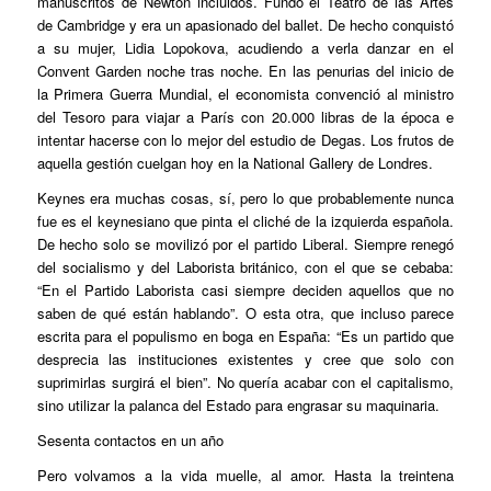
manuscritos de Newton incluidos. Fundó el Teatro de las Artes
de Cambridge y era un apasionado del ballet. De hecho conquistó
a su mujer, Lidia Lopokova, acudiendo a verla danzar en el
Convent Garden noche tras noche. En las penurias del inicio de
la Primera Guerra Mundial, el economista convenció al ministro
del Tesoro para viajar a París con 20.000 libras de la época e
intentar hacerse con lo mejor del estudio de Degas. Los frutos de
aquella gestión cuelgan hoy en la National Gallery de Londres.
Keynes era muchas cosas, sí, pero lo que probablemente nunca
fue es el keynesiano que pinta el cliché de la izquierda española.
De hecho solo se movilizó por el partido Liberal. Siempre renegó
del socialismo y del Laborista británico, con el que se cebaba:
“En el Partido Laborista casi siempre deciden aquellos que no
saben de qué están hablando”. O esta otra, que incluso parece
escrita para el populismo en boga en España: “Es un partido que
desprecia las instituciones existentes y cree que solo con
suprimirlas surgirá el bien”. No quería acabar con el capitalismo,
sino utilizar la palanca del Estado para engrasar su maquinaria.
Sesenta contactos en un año
Pero volvamos a la vida muelle, al amor. Hasta la treintena