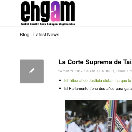
Blog - Latest News
La Corte Suprema de Ta
/
24 maiatza, 2017
in
Asia
,
EL MUNDO
,
Familia
,
Ho
El Tribunal de Justicia dictamina que la
El Parlamento tiene dos años para gara