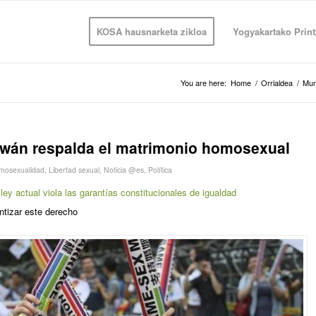
KOSA hausnarketa zikloa
Yogyakartako Print
You are here:
Home
/
Orrialdea
/
Mu
iwán respalda el matrimonio homosexual
mosexualidad
,
Libertad sexual
,
Noticia @es
,
Política
 ley actual viola las garantías constitucionales de igualdad
ntizar este derecho