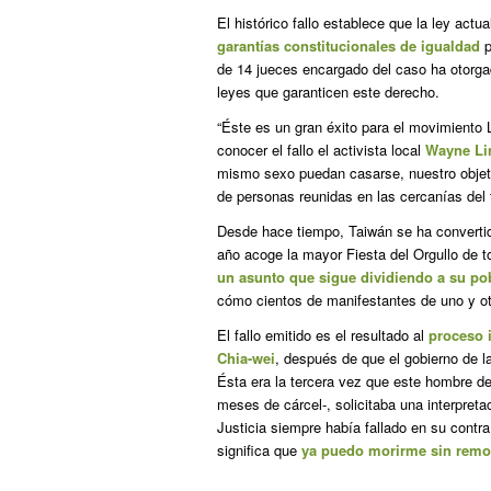
El histórico fallo establece que la ley actu
garantías constitucionales de igualdad
p
de 14 jueces encargado del caso ha otorg
leyes que garanticen este derecho.
“Éste es un gran éxito para el movimiento 
conocer el fallo el activista local
Wayne Li
mismo sexo puedan casarse, nuestro objeti
de personas reunidas en las cercanías del tr
Desde hace tiempo, Taiwán se ha converti
año acoge la mayor Fiesta del Orgullo de t
un asunto que sigue dividiendo a su po
cómo cientos de manifestantes de uno y otr
El fallo emitido es el resultado al
proceso 
Chia-wei
, después de que el gobierno de l
Ésta era la tercera vez que este hombre de
meses de cárcel-, solicitaba una interpretac
Justicia siempre había fallado en su contr
significa que
ya puedo morirme sin remo