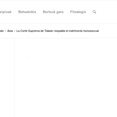
zipioak
Beheatokia
Nortzuk gara
Fitxategia
ndo
/
Asia
/
La Corte Suprema de Taiwán respalda el matrimonio homosexual
.