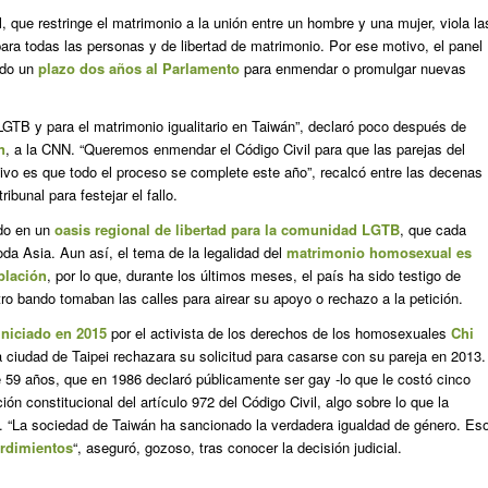
al, que restringe el matrimonio a la unión entre un hombre y una mujer, viola la
ara todas las personas y de libertad de matrimonio. Por ese motivo, el panel
ado un
plazo dos años al Parlamento
para enmendar o promulgar nuevas
LGTB y para el matrimonio igualitario en Taiwán”, declaró poco después de
n
, a la CNN. “Queremos enmendar el Código Civil para que las parejas del
vo es que todo el proceso se complete este año”, recalcó entre las decenas
ibunal para festejar el fallo.
do en un
oasis regional de libertad para la comunidad LGTB
, que cada
oda Asia. Aun así, el tema de la legalidad del
matrimonio homosexual es
blación
, por lo que, durante los últimos meses, el país ha sido testigo de
o bando tomaban las calles para airear su apoyo o rechazo a la petición.
iniciado en 2015
por el activista de los derechos de los homosexuales
Chi
a ciudad de Taipei rechazara su solicitud para casarse con su pareja en 2013.
 59 años, que en 1986 declaró públicamente ser gay -lo que le costó cinco
ión constitucional del artículo 972 del Código Civil, algo sobre lo que la
a. “La sociedad de Taiwán ha sancionado la verdadera igualdad de género. Es
rdimientos
“, aseguró, gozoso, tras conocer la decisión judicial.