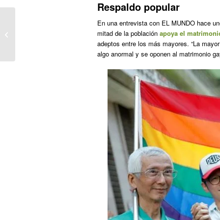
Respaldo popular
En una entrevista con EL MUNDO hace uno
El obispo de Solsona se pregunta si
mitad de la población
apoya el matrimoni
la homosexualidad se debe a la
adeptos entre los más mayores. “La mayor
ausencia...
algo anormal y se oponen al matrimonio ga