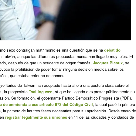
ismo sexo contraigan matrimonio es una cuestión que se ha
debatido
 Taiwán, aunque las diferentes propuestas nunca han llegado muy lejos. El
ado, después de que un residente de origen francés,
Jacques Picoux
, se
rovocó la prohibición de poder tomar ninguna decisión médica sobre los
años, que estaba enfermo de cáncer.
yoritarios de Taiwán han adoptado hasta ahora una postura clara sobre el
s, la progresista
Tsai Ing-wen
, sí que ha llegado a expresar públicamente su
asión. Su formación, el gobernante Partido Democrático Progresista (PDP),
 de enmienda a ese artículo 972 del Código Civil
, la cual pasó la primera
e, la primera de las tres fases necesarias para su aprobación. Desde enero de
den
registrar legalmente sus uniones
en 11 de las ciudades y condados de