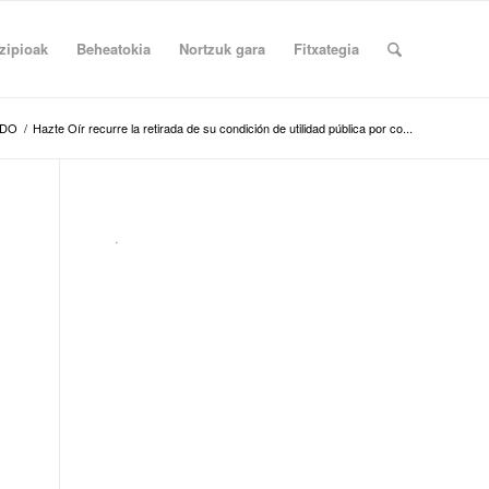
zipioak
Beheatokia
Nortzuk gara
Fitxategia
NDO
/
Hazte Oír recurre la retirada de su condición de utilidad pública por co...
.