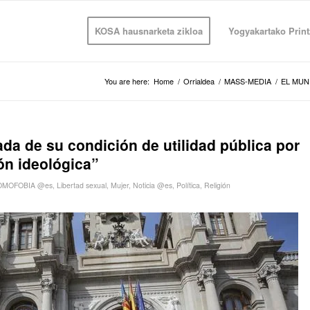
KOSA hausnarketa zikloa
Yogyakartako Print
You are here:
Home
/
Orrialdea
/
MASS-MEDIA
/
EL MU
rada de su condición de utilidad pública por
ón ideológica”
OMOFOBIA @es
,
Libertad sexual
,
Mujer
,
Noticia @es
,
Política
,
Religión