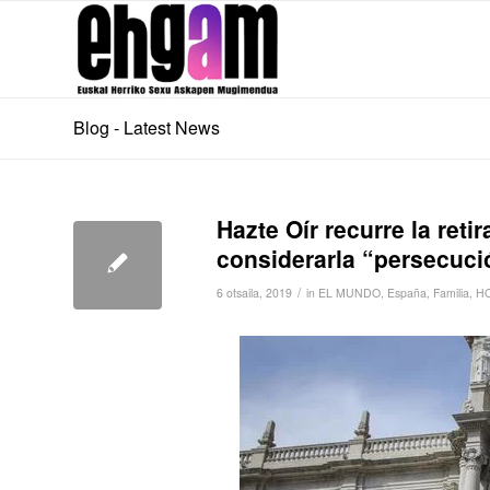
Blog - Latest News
Hazte Oír recurre la reti
considerarla “persecuci
/
6 otsaila, 2019
in
EL MUNDO
,
España
,
Familia
,
H