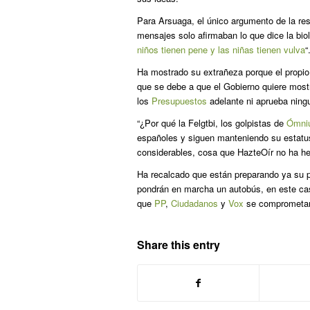
Para Arsuaga, el único argumento de la reso
mensajes solo afirmaban lo que dice la biol
niños tienen pene y las niñas tienen vulva
“
Ha mostrado su extrañeza porque el propio
que se debe a que el Gobierno quiere mostr
los
Presupuestos
adelante ni aprueba ningu
“¿Por qué la Felgtbi, los golpistas de
Ómni
españoles y siguen manteniendo su estatus 
considerables, cosa que HazteOír no ha h
Ha recalcado que están preparando ya su p
pondrán en marcha un autobús, en este caso
que
PP
,
Ciudadanos
y
Vox
se comprometan 
Share this entry