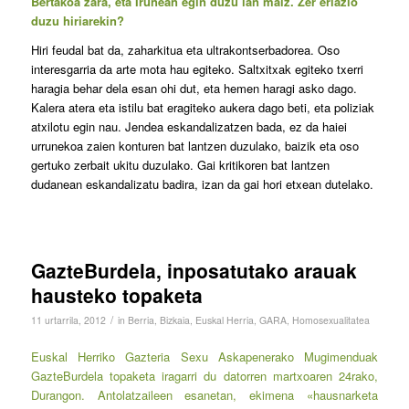
Bertakoa zara, eta Iruñean egin duzu lan maiz. Zer erlazio
duzu hiriarekin?
Hiri feudal bat da, zaharkitua eta ultrakontserbadorea. Oso
interesgarria da arte mota hau egiteko. Saltxitxak egiteko txerri
haragia behar dela esan ohi dut, eta hemen haragi asko dago.
Kalera atera eta istilu bat eragiteko aukera dago beti, eta poliziak
atxilotu egin nau. Jendea eskandalizatzen bada, ez da haiei
urrunekoa zaien konturen bat lantzen duzulako, baizik eta oso
gertuko zerbait ukitu duzulako. Gai kritikoren bat lantzen
dudanean eskandalizatu badira, izan da gai hori etxean dutelako.
GazteBurdela, inposatutako arauak
hausteko topaketa
/
11 urtarrila, 2012
in
Berria
,
Bizkaia
,
Euskal Herria
,
GARA
,
Homosexualitatea
Euskal Herriko Gazteria Sexu Askapenerako Mugimenduak
GazteBurdela topaketa iragarri du datorren martxoaren 24rako,
Durangon. Antolatzaileen esanetan, ekimena «hausnarketa