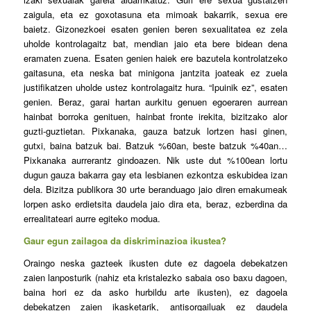
zaigula, eta ez goxotasuna eta mimoak bakarrik, sexua ere
baietz. Gizonezkoei esaten genien beren sexualitatea ez zela
uholde kontrolagaitz bat, mendian jaio eta bere bidean dena
eramaten zuena. Esaten genien haiek ere bazutela kontrolatzeko
gaitasuna, eta neska bat minigona jantzita joateak ez zuela
justifikatzen uholde ustez kontrolagaitz hura. “Ipuinik ez”, esaten
genien. Beraz, garai hartan aurkitu genuen egoeraren aurrean
hainbat borroka genituen, hainbat fronte irekita, bizitzako alor
guzti-guztietan. Pixkanaka, gauza batzuk lortzen hasi ginen,
gutxi, baina batzuk bai. Batzuk %60an, beste batzuk %40an…
Pixkanaka aurrerantz gindoazen. Nik uste dut %100ean lortu
dugun gauza bakarra gay eta lesbianen ezkontza eskubidea izan
dela. Bizitza publikora 30 urte beranduago jaio diren emakumeak
lorpen asko erdietsita daudela jaio dira eta, beraz, ezberdina da
errealitateari aurre egiteko modua.
Gaur egun zailagoa da diskriminazioa ikustea?
Oraingo neska gazteek ikusten dute ez dagoela debekatzen
zaien lanposturik (nahiz eta kristalezko sabaia oso baxu dagoen,
baina hori ez da asko hurbildu arte ikusten), ez dagoela
debekatzen zaien ikasketarik, antisorgailuak ez daudela