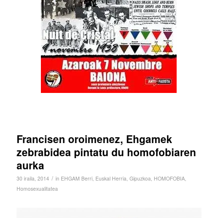
Francisen oroimenez, Ehgamek
zebrabidea pintatu du homofobiaren
aurka
/
30 iraila, 2014
in
EHGAM Berri
,
Euskal Herria
,
Gipuzkoa
,
HOMOFOBIA
,
Homosexualitatea