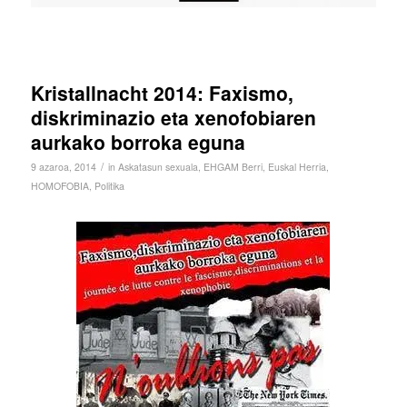
Kristallnacht 2014: Faxismo,
diskriminazio eta xenofobiaren
aurkako borroka eguna
/
9 azaroa, 2014
in
Askatasun sexuala
,
EHGAM Berri
,
Euskal Herria
,
HOMOFOBIA
,
Politika