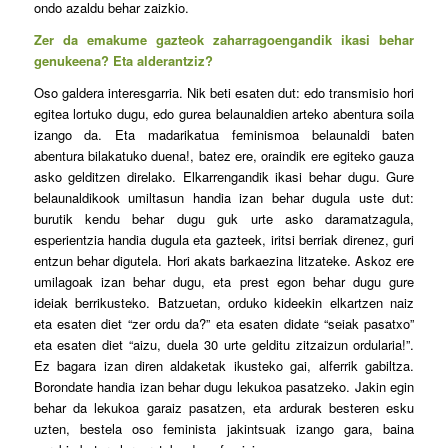
ondo azaldu behar zaizkio.
Zer da emakume gazteok zaharragoengandik ikasi behar
genukeena? Eta alderantziz?
Oso galdera interesgarria. Nik beti esaten dut: edo transmisio hori
egitea lortuko dugu, edo gurea belaunaldien arteko abentura soila
izango da. Eta madarikatua feminismoa belaunaldi baten
abentura bilakatuko duena!, batez ere, oraindik ere egiteko gauza
asko gelditzen direlako. Elkarrengandik ikasi behar dugu. Gure
belaunaldikook umiltasun handia izan behar dugula uste dut:
burutik kendu behar dugu guk urte asko daramatzagula,
esperientzia handia dugula eta gazteek, iritsi berriak direnez, guri
entzun behar digutela. Hori akats barkaezina litzateke. Askoz ere
umilagoak izan behar dugu, eta prest egon behar dugu gure
ideiak berrikusteko. Batzuetan, orduko kideekin elkartzen naiz
eta esaten diet “zer ordu da?” eta esaten didate “seiak pasatxo”
eta esaten diet “aizu, duela 30 urte gelditu zitzaizun ordularia!”.
Ez bagara izan diren aldaketak ikusteko gai, alferrik gabiltza.
Borondate handia izan behar dugu lekukoa pasatzeko. Jakin egin
behar da lekukoa garaiz pasatzen, eta ardurak besteren esku
uzten, bestela oso feminista jakintsuak izango gara, baina