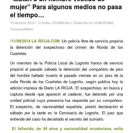
mujer” Para algunos medios no pasa
el tiempo…
/
15 abuztua, 2014
in
Araba
,
EHGAM Berri
,
Euskal Herria
,
HOMOFOBIA
,
Transexualitatea
/11/08/2014 LA RIOJA.COM :
Un policía libre de servicio propicia
la detención del sospechoso del crimen de Ronda de los
Cuarteles
Un miembro de la Policía Local de Logroño franco de servicio
propició el pasado sábado la detención del compañero de piso
del hombre hallado muerto el pasado viernes en un piso de la
calle Ronda de los Cuarteles de Logroño, según publica hoy la
edición impresa de Diario LA RIOJA. El sospechoso, en busca y
captura desde que apareció el cadáver, fue detenido por una
unidad policial cuya presencia fue requerida por su compañero.
El sospecho, de nacionalidad española, prestó declaración el
sábado por la tarde en la Comisaría de Logroño. El juez que
entiende del caso ha decretado el secreto del sumario.
El fallecido, de 44 años y nacionalidad ecuatoriana, solía