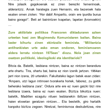
Nire jolasik gogokoenak ez ziren bereziki femeninoak,
alderantziz. Amak harategia zuen Hernanin, eta bezeroek hala
esaten omen zioten: “Hor dabil Amparito, orain ere ipurdia burua
baino gorago!”. Beti ari bainintzen txapetan, lapetan (kromoekin)
…
Zure aktibitate politikoa Francoren diktaduraren azken
urteetan hasi zen Mugimendu Komunistaren baitan. Baina
laster bihurtu zinen ekintzaile feminista. “Militantzia
antifrankistan urte asko eman ondoren, feminismoaren
aldera lerratu nintzen 1975ean” diozu. Nola joan zinen
osatzen politikoki, ideologikoki eta identitarioki?
Bitxia da. Batetik, lesbiana nintzen, baina ez nintzen berandura
arte ohartu. Tira, ohartu bai, baina ez nion izenik jartzen. 1964an
jarri nion izena, 20 urterekin. Fakultateko lagun batek esan zidan:
“Amparo, utzi lagun intimoen txorakeria horiek, faborez, zu goitik
beherako lesbiana zara”. Ordura arte ere ez nuen gaizki bizi nire
lesbiana izaera, baina ez nuen esaten. Bizitza bikoitza nuen:
batetik, Madrilen ezagutu nituen lesbianekin ibiltzen nintzen,
haien etxeetan geratzen nintzen… Eta bestetik, giro hartatik
kanpoko bizitza zegoen. Niretzat, feminismoa deskubritzea, nire