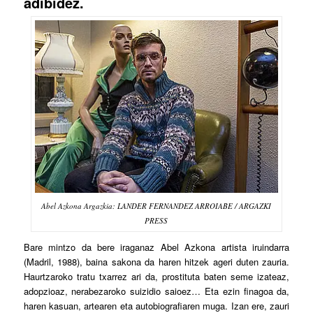
adibidez.
Abel Azkona Argazkia: LANDER FERNANDEZ ARROIABE / ARGAZKI
PRESS
B
are mintzo da bere iraganaz Abel Azkona artista iruindarra
(Madril, 1988), baina sakona da haren hitzek ageri duten zauria.
Haurtzaroko tratu txarrez ari da, prostituta baten seme izateaz,
adopzioaz, nerabezaroko suizidio saioez… Eta ezin finagoa da,
haren kasuan, artearen eta autobiografiaren muga. Izan ere, zauri