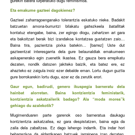
gurekin batera lurperatuko dugu feminismoa.
Eta emakume gazteei dagokienez?
Gazteei zaharragoenganako tolerantzia eskatuko nieke. Badakit
batzuetan amona-burruntzi bilakatu gaitezkeela
batallitak
kontatuz etengabe, baina, zer egingo diogu, zahartzen ari gara
eta bakoitzari berak bizi izandakoa kontatzea gustatzen zaio…
Baina tira, pazientzia pixka batekin… [barrez] Uste dut
gazteentzat interesgarria dela gure belaunaldiak emakumeen
askapenerako egin zuenetik ikastea. Ez gauza bera errepikatu
dezaten, nondik datozen jakiteko baizik, eta batez ere, ez
ahazteko ez zaigula inoiz ezer debalde eman. Lortu dugun guztia
gure borrokarekin lortu dugu, ezer ez da zerutik erori.
Gaur egun, badirudi, genero ikuspegia barneratu dela
hainbat alorretan. Baina kontzientzia feministarik,
kontzientzia askatzailerik badago? Ala “moda morea”k
gehiago du azalekotik?
Mugimenduaren parte garenok oso barneratua daukagu
kontzientzia askatzailea, ez gara despistatzen, baina egia da
zaila dela zabaltzea. Ez dago lehengo indarrik. Eta indar hori
beharrezkoa da aldarrikapen batzuek jarraipena izan dezaten,