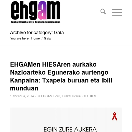
Archive for category: Gaia
You are here:
Home
/
Gaia
EHGAMen HIESAren aurkako
Nazioarteko Egunerako aurtengo
Kanpaina: Txapela buruan eta ibili
munduan
/
1 abendua, 2014
in
EHGAM Berri
,
Euskal Herria
,
GIB HIES