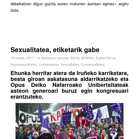
debekatzen digun guztia euren muturren aurrean eginez» argitu
dute.
Sexualitatea, etiketarik gabe
/
13 otsaila, 2011
in
Askatasun sexuala
,
Berria
,
BERRIA
,
Euskal Herria
,
Homosexualitatea
,
Lesbianismoa
,
Sexualitatea
,
Transexualitatea
Ehunka herritar atera da Iruñeko karriketara,
besta giroan askatasuna aldarrikatzeko eta
Opus Deiko Nafarroako Unibertsitateak
asteon generoari buruz egin kongresuari
erantzuteko.