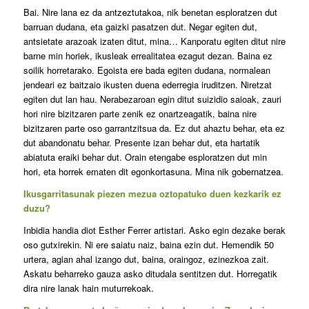
Bai. Nire lana ez da antzeztutakoa, nik benetan esploratzen dut
barruan dudana, eta gaizki pasatzen dut. Negar egiten dut,
antsietate arazoak izaten ditut, mina… Kanporatu egiten ditut nire
barne min horiek, ikusleak errealitatea ezagut dezan. Baina ez
soilik horretarako. Egoista ere bada egiten dudana, normalean
jendeari ez baitzaio ikusten duena ederregia iruditzen. Niretzat
egiten dut lan hau. Nerabezaroan egin ditut suizidio saioak, zauri
hori nire bizitzaren parte zenik ez onartzeagatik, baina nire
bizitzaren parte oso garrantzitsua da. Ez dut ahaztu behar, eta ez
dut abandonatu behar. Presente izan behar dut, eta hartatik
abiatuta eraiki behar dut. Orain etengabe esploratzen dut min
hori, eta horrek ematen dit egonkortasuna. Mina nik gobernatzea.
Ikusgarritasunak piezen mezua oztopatuko duen kezkarik ez
duzu?
Inbidia handia diot Esther Ferrer artistari. Asko egin dezake berak
oso gutxirekin. Ni ere saiatu naiz, baina ezin dut. Hemendik 50
urtera, agian ahal izango dut, baina, oraingoz, ezinezkoa zait.
Askatu beharreko gauza asko ditudala sentitzen dut. Horregatik
dira nire lanak hain muturrekoak.