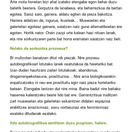
Arte mota honetan bizi ahal izateko etengabe egon behar duzu
batetik bestera. Gorputza da lanabesa, eta beharrezkoa da bertan
egotea. Saioz saio, gainera, aldatu egiten da pieza bakoitza.
Harrera aldatzen da, ingurua, ikusleak… Museoetan eta
galerietan egoteaz gainera, saiatzen naiz gune alternatiboetan ere
egoten. Hortik nator. Orain zazpi urte kalean hasi nituen lanak,
eta nire sorkuntzaren parte bat horra eramaten saiatzen naiz beti.
Nolako da sorkuntza prozesua?
Bi multzotan banatzen ditut nik piezak. Nire prozesu
autobiografikoari lotutako lanek osatutakoa da haietariko bat.
Izan dudan haurtzaro zailari lotutakoak: abandonua,
drogamenpekotasuna, prostituzioa… Nire ama biologikoarekin
enpatizatzeko ni neu ere prostituitu egin naiz pieza horietariko
batean. Etengabe lantzen dut nire mina. Baina badut nire baitako
haserrea kaleratzeko beste ildo bat ere. Garrantzitsua iruditzen
zait museoetan eta galerietan eskaintzen didaten espazioa
erabiltzea arrazismoaz, sexu nortasunaz eta feminismoaz
esateko ditudanak esateko.
Ildo autobiografikoa sentitzen duzu propioen, halere.