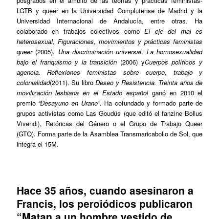
posgrados en el ámbito de las teorías y prácticas feministas-
LGTB y queer en la Universidad Complutense de Madrid y la
Universidad Internacional de Andalucía, entre otras. Ha
colaborado en trabajos colectivos como
El eje del mal es
heterosexual
,
Figuraciones, movimientos y prácticas feministas
queer
(2005),
Una discriminación universal
.
La homosexualidad
bajo el franquismo y la transición
(2006) y
Cuerpos políticos y
agencia. Reflexiones feministas sobre cuerpo, trabajo y
colonialidad
(2011). Su libro
Deseo y Resistencia. Treinta años de
movilización lesbiana en el Estado español
ganó en 2010 el
premio
“Desayuno en Urano”
. Ha cofundado y formado parte de
grupos activistas como Las Goudús (que editó el fanzine Bollus
Vivendi), Retóricas del Género o el Grupo de Trabajo Queer
(GTQ). Forma parte de la Asamblea Transmaricabollo de Sol, que
integra el 15M.
Hace 35 años, cuando asesinaron a
Francis, los peroiódicos publicaron
“Matan a un hombre vestido de