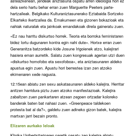
asteazkenean, jendeak aniztasuna ospatu arren ideologia hori ez
dela serio hartu behar erran zuen Marguerite Peeters parte-
hartzaileak. Belgikako Kulturaniztasunerako Eztabaida Sortzeko
Elkarteko ikertzailea da. Emakumeen eta gizonen bokazioak eta
nahiak naturalak eta jainkoak emandakoak direla gaineratu zuen.
«Ez nau harritu diskurtso horrek. Teoria eta borroka feministaren
bidez lortu dugunaren kontra egin nahi dute». Horixe erran zuen
Generanitza batzordeko kide Josune Irigoienek atzo, kalejirari
hasiera eman aurretik. Salatu zuen kongresuak agerian utzi duen
«diskurtso homofobo eta sexofoboa», eta aniztasunaren aldeko
apustua egin zuen. Apustu hori berrestea izan zen atzoko
ekimenaren xede nagusia.
12:15ean abiatu zen sexu askatasunaren aldeko kalejira. Herritar
anitzen harridura piztu zuen atzoko manifestazioak. Kalejira
zabaltzen zuen pankartaren atzean zegoen ortzadar koloreko
banderak baten bat nahasi zuen. «Greenpeace taldekoen
protesta bat al da?», galdetu zuen adineko gizon batek, kalejira
martxan jarri bezain pronto.
Elizaren aurkako leloak
Klinika Unibertsitarioaren paretik pasatu zen kalejira abiatu