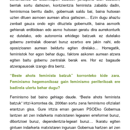
berriak sortu daitezen, kontzientzia feminista zabaldu dadin,
feminismoa berritu dadin, gobernuak saldu bai, baina hutsean
uzten dituen asmoen aurrean altxa gaitezen… Ezin dugu ahaztu
zenbait gauza ondo egin dituztela gobernutik, baina asmorik
gehienak erdibidean edo asmo hutsean geratu dira aurrekonturik
ez dutelako, edo autonomia erkidego batzuek ez dutelako
gobernu zentralak dioenari buruz ezertxo ere jakin nahi, edo
oposizioaren aurrean beldurtu egiten direlako… Horregatik,
feministok hor egon behar dugu, faktore askoren aurrean atzera
egiten baitu gobernu zentralak berak ere. Hor ez bagaude
atzerapausoak izango dira berriz.
“Beste ahots feminista batzuk” korronteko kide zara.
Feminismo hegemonikoaz gain feminismo periferikoak ere
badirela ulertu behar dugu?
Feminismo bat baino gehiago daude. “Beste ahots feminista
batzuk” iritzi-korrontea da, 2006an sortu zena feminismo ofizialari
erantzun gisa. Gure iritzia eman genuen PSOEko Gobernua
lantzen ari zen indarkeria matxistaren legearen erreformei buruz,
dibortzioei buruz, dependentzia-legeari buruz… Ikaratu egiten
gintuen indarkeria matxistaren inguruan Gobernua hartzen ari zen