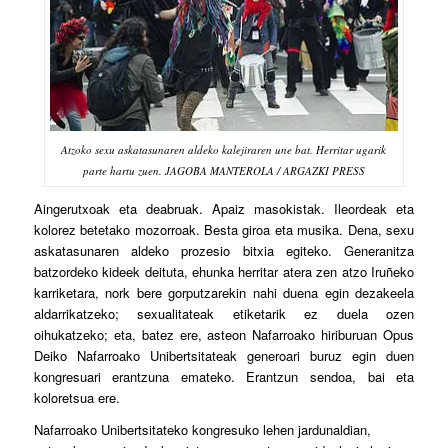
Atzoko sexu askatasunaren aldeko kalejiraren une bat. Herritar ugarik
parte hartu zuen. JAGOBA MANTEROLA / ARGAZKI PRESS
A
ingerutxoak eta deabruak. Apaiz masokistak. Ileordeak eta
kolorez betetako mozorroak. Besta giroa eta musika. Dena, sexu
askatasunaren aldeko prozesio bitxia egiteko. Generanitza
batzordeko kideek deituta, ehunka herritar atera zen atzo Iruñeko
karriketara, nork bere gorputzarekin nahi duena egin dezakeela
aldarrikatzeko; sexualitateak etiketarik ez duela ozen
oihukatzeko; eta, batez ere, asteon Nafarroako hiriburuan Opus
Deiko Nafarroako Unibertsitateak generoari buruz egin duen
kongresuari erantzuna emateko. Erantzun sendoa, bai eta
koloretsua ere.
Nafarroako Unibertsitateko kongresuko lehen jardunaldian,