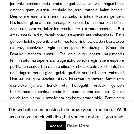
jarrerak: pentsamendu erabat zigortzailea ari zen nagusitzen,
gizonen gaitz guztien irtenbide bakarra kartzela balitz bezala.
Berriro ere esentzialismora itzultzeko arriskua ikusten genuen.
Bazirudien gizona izate hutsagatik, esentziaz gaiztoa izan behar
zela: erasotzailea, hiltzailea emakumeekiko harremanetan… Eta
emakumeak, aldiz, denak onak, atseginak eta kaltegabeak. Ezin
genuen halako joerarik onartu: hasteko, inor ez da den bezalakoa
naturaz, esentziaz. Egin egiten gara. Ez dezagun Simon de
Beauvoir zaharra ahaztu. Eta ezin dugu ahaztu mugimendu
feministak, hastapenetan, izugarrizko borroka egin zuela espetxe
politikaren aurka. Eta orain badirudi kartzelaz betetako Estatu bat
nahi dugula, bertan gizon gaizto guztiak sartu ditzaten. Faborez!
Hori ez da gure eredua. Asko haserretu gintuzten feminismo
ofizialeko jarrera horiek eta horregatik erabaki genuen
feminismoaren pentsamendu kritikoaren sarea osatzea. Gu ez
gaude feminismo ukatzaile eta errebantxistaren alde. Feminismo
ofizial horrek betiereko biktima bilakatzen gaitu.
This website uses cookies to improve your experience. We'll
Defendatzen duzuen feminismoak biktimizazioaren aurka
assume you're ok with this, but you can opt-out if you wish.
egiten du lan?
Read More
Accept
Jakina. Feminismo ofizialean badirudi emakumeok ez garela gure