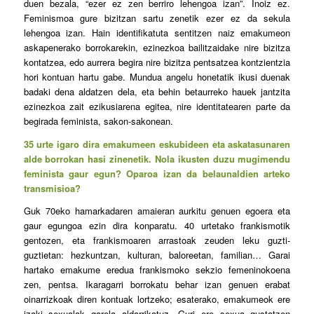
duen bezala, “ezer ez zen berriro lehengoa izan”. Inoiz ez.
Feminismoa gure bizitzan sartu zenetik ezer ez da sekula
lehengoa izan. Hain identifikatuta sentitzen naiz emakumeon
askapenerako borrokarekin, ezinezkoa bailitzaidake nire bizitza
kontatzea, edo aurrera begira nire bizitza pentsatzea kontzientzia
hori kontuan hartu gabe. Mundua angelu honetatik ikusi duenak
badaki dena aldatzen dela, eta behin betaurreko hauek jantzita
ezinezkoa zait ezikusiarena egitea, nire identitatearen parte da
begirada feminista, sakon-sakonean.
35 urte igaro dira emakumeen eskubideen eta askatasunaren
alde borrokan hasi zinenetik. Nola ikusten duzu mugimendu
feminista gaur egun? Oparoa izan da belaunaldien arteko
transmisioa?
Guk 70eko hamarkadaren amaieran aurkitu genuen egoera eta
gaur egungoa ezin dira konparatu. 40 urtetako frankismotik
gentozen, eta frankismoaren arrastoak zeuden leku guzti-
guztietan: hezkuntzan, kulturan, baloreetan, familian… Garai
hartako emakume eredua frankismoko sekzio femeninokoena
zen, pentsa. Ikaragarri borrokatu behar izan genuen erabat
oinarrizkoak diren kontuak lortzeko; esaterako, emakumeok ere
izaki sexualak garela aldarrikatuz. Guri ere sexua gustatzen