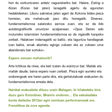
hori du sorkuntzaren ardatz nagusietariko bat. Halere,
Eating a
Koran
(Koran bat jaten) lanagatik agertu da egunotan
hedabideetan. Liburu sakratua jaten ageri da Azkona bideo pieza
horretan, eta mehatxuak jaso ditu horregatik. Dioenez,
fundamentalismoa salatzeko asmoa zuen, eta ez da ildo
autobiografikotik urruntzen azalpenean. «Opus Deiren edo
muturreko islamisten fundamentalismoa ez da nigandik kanpoko
zerbait. Halakoen indarragatik ez balitz, eta laguntza handiagoak
izan balira, amak abortatu egingo zukeen eta ez zukeen ume
abandonatu bat sortuko».
Espero zenuen mehatxurik?
Arte kritikoa da nirea, eta beti izaten du erantzun bat. Mailak eta
mailak daude, baina espero nuen zerbait. Pieza egin aurreko eta
ondorengoak ere haren parte dira, eta gertatutakoak erakusten du
fundamentalismoa erreala dela.
Hainbat erakusketa dituzu orain Malagan, bi hilabeteko bira
duzu gero Kolonbian, Miamin ondoren… Eta eskukadaka
konta daitezke 2012an egin zenituen performanceak ere.
Frenetikoa da zure agenda.