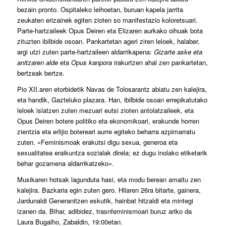
bezain pronto. Ospitaleko leihoetan, buruan kapela jarrita
zeukaten erizainek egiten zioten so manifestazio koloretsuari.
Parte-hartzaileek Opus Deiren eta Elizaren aurkako oihuak bota
zituzten ibilbide osoan. Pankartetan ageri ziren leloek, halaber,
argi utzi zuten parte-hartzaileen aldarrikapena:
Gizarte aske eta
anitzaren alde
eta
Opus kanpora
irakurtzen ahal zen pankartetan,
bertzeak bertze.
Pio XII.aren etorbidetik Navas de Tolosarantz abiatu zen kalejira,
eta handik, Gazteluko plazara. Han, ibilbide osoan errepikatutako
leloek islatzen zuten mezuari eutsi zioten antolatzaileek, eta
Opus Deiren botere politiko eta ekonomikoari, erakunde horren
zientzia eta erlijio botereari aurre egiteko beharra azpimarratu
zuten. «Feminismoak erakutsi digu sexua, generoa eta
sexualitatea eraikuntza sozialak direla; ez dugu inolako etiketarik
behar gozamena aldarrikatzeko».
Musikaren hotsak lagunduta hasi, eta modu berean amaitu zen
kalejira. Bazkaria egin zuten gero. Hilaren 26ra bitarte, gainera,
Jardunaldi Generanitzen eskutik, hainbat hitzaldi eta mintegi
izanen da. Bihar, adibidez, trasnfeminismoari buruz ariko da
Laura Bugalho, Zabaldin, 19:00etan.