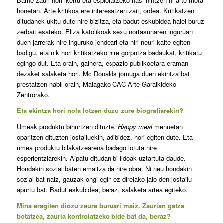
Barne zauri hori ikertu eta esploratzeko hasi nintzen ni arte mota
honetan. Arte kritikoa ere interesatzen zait, ordea. Kritikatzen
ditudanek ukitu dute nire bizitza, eta badut eskubidea haiei buruz
zerbait esateko. Eliza katolikoak sexu nortasunaren inguruan
duen jarrerak nire inguruko jendeari eta niri neuri kalte egiten
badigu, eta nik hori kritikatzeko nire gorputza badaukat, kritikatu
egingo dut. Eta orain, gainera, espazio publikoetara eraman
dezaket salaketa hori. Mc Donalds jomuga duen ekintza bat
prestatzen nabil orain, Malagako CAC Arte Garaikideko
Zentrorako.
Eta ekintza hori nola lotzen duzu zure biografiarekin?
Umeak produktu bihurtzen dituzte.
Happy meal
menuetan
oparitzen dituzten jostailuekin, adibidez, hori egiten dute. Eta
umea produktu bilakatzearena badago lotuta nire
esperientziarekin. Aipatu ditudan bi ildoak uztartuta daude.
Hondakin sozial baten emaitza da nire obra. Ni neu hondakin
sozial bat naiz, gauzak ongi egin ez direlako jaio den jostailu
apurtu bat. Badut eskubidea, beraz, salaketa artea egiteko.
Mina eragiten diozu zeure buruari maiz. Zaurian gatza
botatzea, zauria kontrolatzeko bide bat da, beraz?