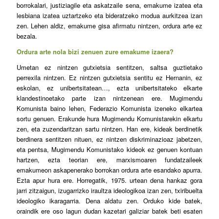
borrokalari, justiziagile eta askatzaile sena, emakume izatea eta
lesbiana izatea uztartzeko eta bideratzeko modua aurkitzea izan
zen. Lehen aldiz, emakume gisa afirmatu nintzen, ordura arte ez
bezala.
Ordura arte nola bizi zenuen zure emakume izaera?
Umetan ez nintzen gutxietsia sentitzen, saltsa guztietako
perrexila nintzen. Ez nintzen gutxietsia sentitu ez Hernanin, ez
eskolan, ez unibertsitatean…, ezta unibertsitateko elkarte
klandestinoetako parte izan nintzenean ere. Mugimendu
Komunista baino lehen, Federazio Komunista izeneko elkartea
sortu genuen. Erakunde hura Mugimendu Komunistarekin elkartu
zen, eta zuzendaritzan sartu nintzen. Han ere, kideak berdinetik
berdinera sentitzen nituen, ez nintzen diskriminazioaz jabetzen,
eta pentsa, Mugimendu Komunistako kideok ez genuen kontuan
hartzen, ezta teorian ere, marxismoaren fundatzaileek
emakumeon askapenerako borrokan ordura arte esandako apurra.
Ezta apur hura ere. Horregatik, 1975. urtean dena hankaz gora
jarri zitzaigun, izugarrizko iraultza ideologikoa izan zen, txiribuelta
ideologiko ikaragarria. Dena aldatu zen. Orduko kide batek,
oraindik ere oso lagun dudan kazetari galiziar batek beti esaten