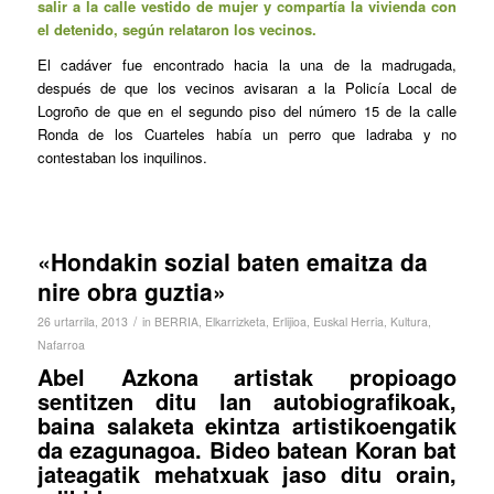
salir a la calle vestido de mujer y compartía la vivienda con
el detenido, según relataron los vecinos.
El cadáver fue encontrado hacia la una de la madrugada,
después de que los vecinos avisaran a la Policía Local de
Logroño de que en el segundo piso del número 15 de la calle
Ronda de los Cuarteles había un perro que ladraba y no
contestaban los inquilinos.
«Hondakin sozial baten emaitza da
nire obra guztia»
/
26 urtarrila, 2013
in
BERRIA
,
Elkarrizketa
,
Erlijioa
,
Euskal Herria
,
Kultura
,
Nafarroa
Abel Azkona artistak propioago
sentitzen ditu lan autobiografikoak,
baina salaketa ekintza artistikoengatik
da ezagunagoa. Bideo batean Koran bat
jateagatik mehatxuak jaso ditu orain,