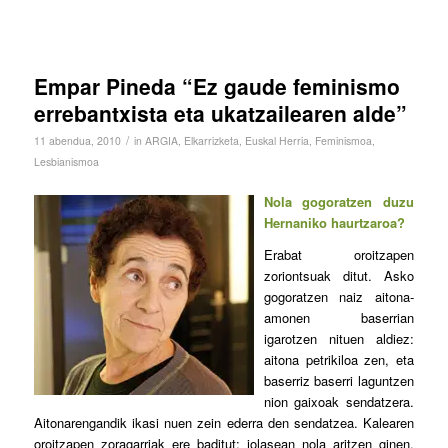
Empar Pineda “Ez gaude feminismo
errebantxista eta ukatzailearen alde”
/
11 abendua, 2010
in
ARGIA
,
Elkarrizketa
,
Euskal Herria
,
Feminismoa
,
Lesbianismoa
Nola gogoratzen duzu
Hernaniko haurtzaroa?
Erabat oroitzapen
zoriontsuak ditut. Asko
gogoratzen naiz aitona-
amonen baserrian
igarotzen nituen aldiez:
aitona petrikiloa zen, eta
baserriz baserri laguntzen
nion gaixoak sendatzera.
Aitonarengandik ikasi nuen zein ederra den sendatzea. Kalearen
oroitzapen zoragarriak ere baditut: jolasean nola aritzen ginen.