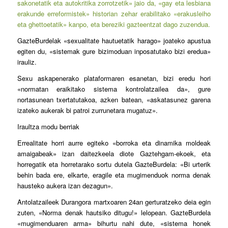
sakonetatik eta autokritika zorrotzetik» jaio da, «gay eta lesbiana
erakunde erreformistek» historian zehar erabilitako «erakusleiho
eta ghettoetatik» kanpo, eta bereziki gazteentzat dago zuzendua.
GazteBurdelak «sexualitate hautuetatik harago» joateko apustua
egiten du, «sistemak gure bizimoduan inposatutako bizi eredua»
irauliz.
Sexu askapenerako plataformaren esanetan, bizi eredu hori
«normatan eraikitako sistema kontrolatzailea da», gure
nortasunean txertatutakoa, azken batean, «askatasunez garena
izateko aukerak bi patroi zurrunetara mugatuz».
Iraultza modu berriak
Errealitate horri aurre egiteko «borroka eta dinamika moldeak
amaigabeak» izan daitezkeela diote Gaztehgam-ekoek, eta
horregatik eta horretarako sortu dutela GazteBurdela: «Bi urterik
behin bada ere, elkarte, eragile eta mugimenduok norma denak
hausteko aukera izan dezagun».
Antolatzaileek Durangora martxoaren 24an gerturatzeko deia egin
zuten, «Norma denak hautsiko ditugu!» lelopean. GazteBurdela
«mugimenduaren arma» bihurtu nahi dute, «sistema honek