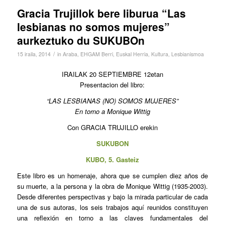
Gracia Trujillok bere liburua “Las
lesbianas no somos mujeres”
aurkeztuko du SUKUBOn
/
15 iraila, 2014
in
Araba
,
EHGAM Berri
,
Euskal Herria
,
Kultura
,
Lesbianismoa
IRAILAK 20 SEPTIEMBRE 12etan
Presentacion del libro:
“LAS LESBIANAS (NO) SOMOS MUJERES”
En torno a Monique Wittig
Con GRACIA TRUJILLO erekin
SUKUBON
KUBO, 5. Gasteiz
Este libro es un homenaje, ahora que se cumplen diez años de
su muerte, a la persona y la obra de Monique Wittig (1935-2003).
Desde diferentes perspectivas y bajo la mirada particular de cada
una de sus autoras, los seis trabajos aquí reunidos constituyen
una reflexión en torno a las claves fundamentales del