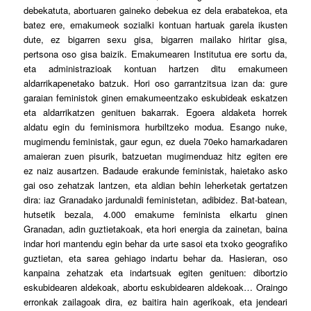
debekatuta, abortuaren gaineko debekua ez dela erabatekoa, eta
batez ere, emakumeok sozialki kontuan hartuak garela ikusten
dute, ez bigarren sexu gisa, bigarren mailako hiritar gisa,
pertsona oso gisa baizik. Emakumearen Institutua ere sortu da,
eta administrazioak kontuan hartzen ditu emakumeen
aldarrikapenetako batzuk. Hori oso garrantzitsua izan da: gure
garaian feministok ginen emakumeentzako eskubideak eskatzen
eta aldarrikatzen genituen bakarrak. Egoera aldaketa horrek
aldatu egin du feminismora hurbiltzeko modua. Esango nuke,
mugimendu feministak, gaur egun, ez duela 70eko hamarkadaren
amaieran zuen pisurik, batzuetan mugimenduaz hitz egiten ere
ez naiz ausartzen. Badaude erakunde feministak, haietako asko
gai oso zehatzak lantzen, eta aldian behin leherketak gertatzen
dira: iaz Granadako jardunaldi feministetan, adibidez. Bat-batean,
hutsetik bezala, 4.000 emakume feminista elkartu ginen
Granadan, adin guztietakoak, eta hori energia da zainetan, baina
indar hori mantendu egin behar da urte sasoi eta txoko geografiko
guztietan, eta sarea gehiago indartu behar da. Hasieran, oso
kanpaina zehatzak eta indartsuak egiten genituen: dibortzio
eskubidearen aldekoak, abortu eskubidearen aldekoak… Oraingo
erronkak zailagoak dira, ez baitira hain agerikoak, eta jendeari