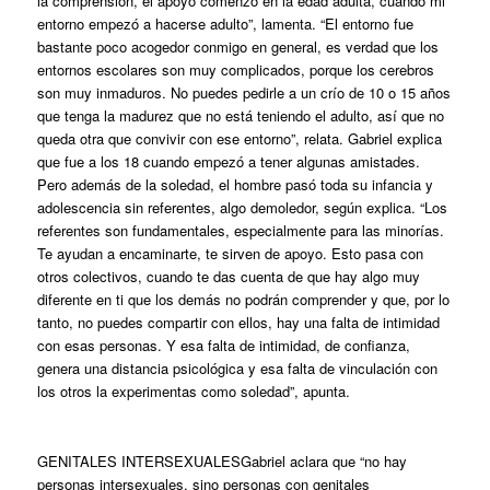
la comprensión, el apoyo comenzó en la edad adulta, cuando mi
entorno empezó a hacerse adulto”, lamenta. “El entorno fue
bastante poco acogedor conmigo en general, es verdad que los
entornos escolares son muy complicados, porque los cerebros
son muy inmaduros. No puedes pedirle a un crío de 10 o 15 años
que tenga la madurez que no está teniendo el adulto, así que no
queda otra que convivir con ese entorno”, relata. Gabriel explica
que fue a los 18 cuando empezó a tener algunas amistades.
Pero además de la soledad, el hombre pasó toda su infancia y
adolescencia sin referentes, algo demoledor, según explica. “Los
referentes son fundamentales, especialmente para las minorías.
Te ayudan a encaminarte, te sirven de apoyo. Esto pasa con
otros colectivos, cuando te das cuenta de que hay algo muy
diferente en ti que los demás no podrán comprender y que, por lo
tanto, no puedes compartir con ellos, hay una falta de intimidad
con esas personas. Y esa falta de intimidad, de confianza,
genera una distancia psicológica y esa falta de vinculación con
los otros la experimentas como soledad”, apunta.
GENITALES INTERSEXUALES
Gabriel aclara que “no hay
personas intersexuales, sino personas con genitales