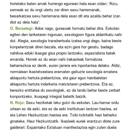
horietako baten amak hurrengo egunean hala esan zidan: “Aizu,
semeak ez du ongi ulertu zer diren sexu harremanak,
besarkatzea sexu harremana dela esan dit eta azaldu behar izan
diot ez dela hala”.
O. Berastegi:
Ados nago, gurasoak formatu behar dira. Eskolan
egiten den lanketaren inguruan, sexologoon figura aldarrikatu nahi
dut. Alegia, sexologia transbertsala izatea ongi dago, baina beste
konpetentziak diren bezala, eta ezin gara hor geratu, badago
nahikoa eduki ikasgai gisa propio lantzeko, espezialista batek
emanda. Horrek ez du esan nahi irakasleak formatzea
beharrezkoa ez denik, euren jarrera ere inportantea delako. Aldiz,
normalean ikastetxeetara eramaten gaituzte sexologia ematera
abiapuntu hartuta prebentzioa, eta gaur egun hainbatetan
abiapuntu hartuta indarkeria matxistaren prebentzioa. Eta ez,
berezko entitatea du sexologiak, ez da landu behar beste zerbait
konpontzeko, ikuspegi integral batetik baizik.
N. Rojo:
Sexu heziketak leku gutxi du eskolan. Lau-hamar ordu
urtean ez da aski, eta ez da aski institutuan lantzen hastea, ez
eta Lehen Hezkuntzan hastea ere. Txiki-txikitatik hasi beharko
ginateke, Haur Hezkuntzatik. Ikasleek eurek erantzun diote zure
galderari: Espainiako Estatuan manifestazioa egin zuten duela