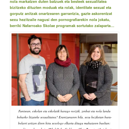
nola markatzen duten batzuek eta besteek sexualitatea
bizitzeko dituzten moduak eta rolak, identitate sexual eta
gorputz anitzak onartzearen garrantzia, gazte askorentzat
sexu hezitzaile nagusi den pornografiarekin nola jokatu,
berriki Nafarroako Skolae programak sortutako zalaparta…
Funtsean, eskolan eta eskolatik harago noiztik, zenbat eta nola landu
beharko litzateke sexualitatea? Erantzunaren bila, sexu heziketan buru-
belarri aritzen diren hiru sexologo elkartu ditugu mahaiaren bueltan: