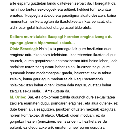
arte esparru guztietan landu daitekeen zerbait da. Horregatik da
hain inportantea sexologoek eta adituek helduei formakuntza
ematea, ikuspegia zabaldu eta paradigma aldatu dezaten; baina
momentuz heziketa egiten da ikastetxeetan ikasleentzat, eta
aldiz ezer gutxi irakasleei eta gurasoei bideratuta.
Koitora murriztutako ikuspegi horretan eragina izango du
egungo gizarte hipersexualizatuak…
Olatz Berastegi:
Hain juxtu pornografiak gure heziketan duen
eraginaz aritu ziren atzo telebistan. Ikastetxeetan ikusten dugu:
haurrek, euren gorputzaren sentsazioetara iritsi baino lehen, jada
badakite ustez zer gustatu behar zaien. Iruditzen zaigu gure
gurasoak baino modernoagoak garela, haientzat sexua tabua
zelako, baina gaur egun markatuta daukagu harremanek
nolakoak izan behar duten: koitoa dela nagusi, gustatu behar
zaigula sexu orala… Arriskutsua da.
M. Oribe:
Bai, eta orokorrean zakila dugunok gure sexualitatea
zakilera eramaten dugu, pornoaren eraginez, eta alua dutenek ez
dute beren alua ezagutzen, jasotzen dituzten mezuak ezagutza
horren kontrakoak direlako. Olatzek dioen moduan, ez da
gorputza hezten (emozioen, sentsazioen… heziketa ez da
egiten), ez diegu aukerarik ematen umeei euren gorputza