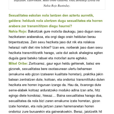
argazkian, ezker-eskuin, Mikel Oribe Galdona, Olatz Berastegi Loiola eta
Nahia Rojo Bustinduy.
Sexualitatea eskolan nola lantzen den aztertu aurretik,
galdera: helduok nola ulertzen dugu sexualitatea eta horren
arabera zer transmititzen diegu haurrei?
Nahia Rojo:
Bakoitzak gure motxila daukagu, jaso dugun sexu
heziketaren araberakoa, eta ongi dago orain heldutan berau
birpentsatzea. Zein sexu heziketa jaso dut nik eta nolakoa
helarazi nahi diet nire txikiei? Izan ere, norberak jaso duen sexu
heziketa transmititzetik harago, uste dut askok ahalegina egiten
dugula garai bateko tabuei eta motxilari aurre egiteko.
Mikel Oribe:
Zoritxarrez, gaur egun heldu gehienek, batez ere
gizonek, sexualitatea bere osotasunean ulertu beharrean
(emakume edo gizon izatearen kualitate horretan), praktika jakin
batean zentratzen dute, koitoan, eta ondorioz transmitituko duten
heziketa ere horren inguruan izango da. Hau da, itxarongo dute
seme-alabek koitoaz arduratzeko moduko adina izan arte, hitz
egingo diete kondoiaz, hiesaz… Baina sexualitatea harago doa,
sexualitatea da nola bizi zaren emakume izate horretan, gizon
izate horretan, eta nola jartzen zaren harremanetan horren
ondorioz zure buruarekin eta gainerakoekin. Beraz, jaiotzetik hil