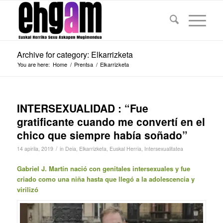
Archive for category: Elkarrizketa
You are here:
Home
/
Prentsa
/
Elkarrizketa
INTERSEXUALIDAD : “Fue
gratificante cuando me convertí en el
chico que siempre había soñado”
/
14 apirila, 2019
in
Deia
,
Elkarrizketa
,
Euskal Herria
,
Intersexualitatea
Gabriel J. Martín nació con genitales intersexuales y fue
criado como una niña hasta que llegó a la adolescencia y
virilizó