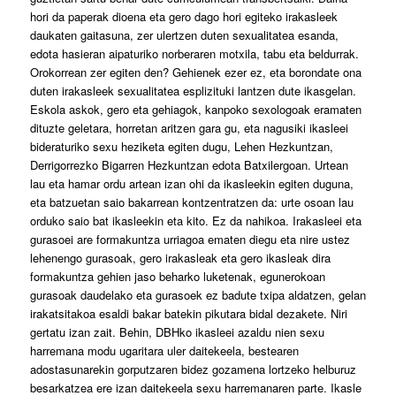
hori da paperak dioena eta gero dago hori egiteko irakasleek
daukaten gaitasuna, zer ulertzen duten sexualitatea esanda,
edota hasieran aipaturiko norberaren motxila, tabu eta beldurrak.
Orokorrean zer egiten den? Gehienek ezer ez, eta borondate ona
duten irakasleek sexualitatea esplizituki lantzen dute ikasgelan.
Eskola askok, gero eta gehiagok, kanpoko sexologoak eramaten
dituzte geletara, horretan aritzen gara gu, eta nagusiki ikasleei
bideraturiko sexu heziketa egiten dugu, Lehen Hezkuntzan,
Derrigorrezko Bigarren Hezkuntzan edota Batxilergoan. Urtean
lau eta hamar ordu artean izan ohi da ikasleekin egiten duguna,
eta batzuetan saio bakarrean kontzentratzen da: urte osoan lau
orduko saio bat ikasleekin eta kito. Ez da nahikoa. Irakasleei eta
gurasoei are formakuntza urriagoa ematen diegu eta nire ustez
lehenengo gurasoak, gero irakasleak eta gero ikasleak dira
formakuntza gehien jaso beharko luketenak, egunerokoan
gurasoak daudelako eta gurasoek ez badute txipa aldatzen, gelan
irakatsitakoa esaldi bakar batekin pikutara bidal dezakete. Niri
gertatu izan zait. Behin, DBHko ikasleei azaldu nien sexu
harremana modu ugaritara uler daitekeela, bestearen
adostasunarekin gorputzaren bidez gozamena lortzeko helburuz
besarkatzea ere izan daitekeela sexu harremanaren parte. Ikasle