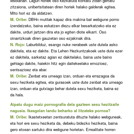
lesbianari. Lagun honek oso kezkatuta kontatu zidan gertatu
zitzaiona, unibertsitatean diren horiek halako galderak egitea.
Mito hori ez da aldatzen.
M. Oribe:
DBHn mutilak kapaz dira makina bat webgune porno
izendatzeko, baina eskatzen diezu elkar besarkatzeko eta ez
dakite, urduri jartzen dira eta jo egiten diote elkarri. Oso
oinarrizkoak diren gauzetan oso ezjakinak dira.
N. Rojo:
Laburbilduz, esango nuke nerabeek uste dutela asko
dakitela, eta ez dakite. Eta Lehen Hezkuntzakoek uste dute ezer
ez dakitela, sarketaz agian ez dakitelako, baina uste baino
gehiago dakite, haiekin hitz egin daitekeelako emozioez,
sentsazioez eta abar.
M. Oribe:
Zenbat eta umeago izan, orduan eta errazagoa da
sexu heziketa egitea, eta gurasoek uste dute zenbat eta umeago
izan, orduan eta gutxiago behar dutela sexu heziketa, baina ez
da hala.
Aipatu dugu maiz pornografia dela gazteen sexu hezitzaile
nagusia. Ikasgelan landu beharko al litzateke pornoa?
M. Oribe:
Ikastetxeetan zentsuratuta dituzte halako webguneak,
eta hori ere sexu heziketa da, debeku bidezko heziketa, baina
gero etxean sartuko dira webgune horietan. Errealitate horren