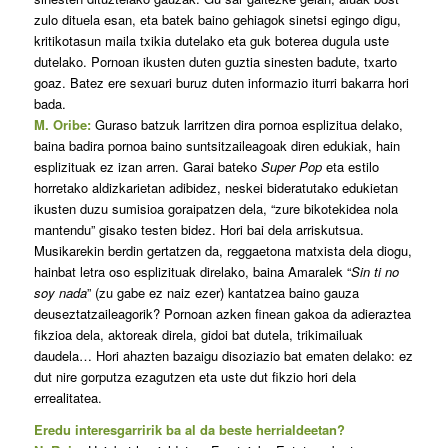
zulo dituela esan, eta batek baino gehiagok sinetsi egingo digu,
kritikotasun maila txikia dutelako eta guk boterea dugula uste
dutelako. Pornoan ikusten duten guztia sinesten badute, txarto
goaz. Batez ere sexuari buruz duten informazio iturri bakarra hori
bada.
M. Oribe:
Guraso batzuk larritzen dira pornoa esplizitua delako,
baina badira pornoa baino suntsitzaileagoak diren edukiak, hain
esplizituak ez izan arren. Garai bateko
Super Pop
eta estilo
horretako aldizkarietan adibidez, neskei bideratutako edukietan
ikusten duzu sumisioa goraipatzen dela, “zure bikotekidea nola
mantendu” gisako testen bidez. Hori bai dela arriskutsua.
Musikarekin berdin gertatzen da, reggaetona matxista dela diogu,
hainbat letra oso esplizituak direlako, baina Amaralek “
Sin ti no
soy nada
” (zu gabe ez naiz ezer) kantatzea baino gauza
deuseztatzaileagorik? Pornoan azken finean gakoa da adieraztea
fikzioa dela, aktoreak direla, gidoi bat dutela, trikimailuak
daudela… Hori ahazten bazaigu disoziazio bat ematen delako: ez
dut nire gorputza ezagutzen eta uste dut fikzio hori dela
errealitatea.
Eredu interesgarririk ba al da beste herrialdeetan?