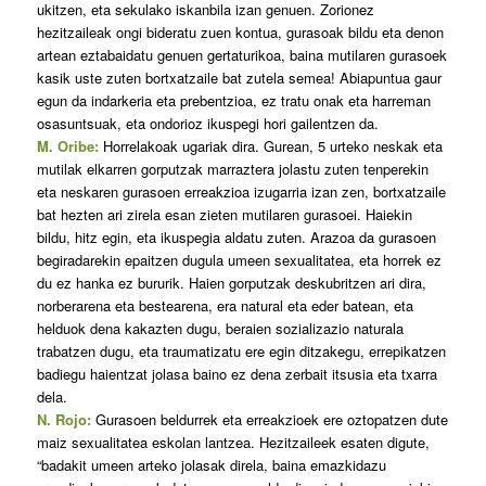
ukitzen, eta sekulako iskanbila izan genuen. Zorionez
hezitzaileak ongi bideratu zuen kontua, gurasoak bildu eta denon
artean eztabaidatu genuen gertaturikoa, baina mutilaren gurasoek
kasik uste zuten bortxatzaile bat zutela semea! Abiapuntua gaur
egun da indarkeria eta prebentzioa, ez tratu onak eta harreman
osasuntsuak, eta ondorioz ikuspegi hori gailentzen da.
M. Oribe:
Horrelakoak ugariak dira. Gurean, 5 urteko neskak eta
mutilak elkarren gorputzak marraztera jolastu zuten tenperekin
eta neskaren gurasoen erreakzioa izugarria izan zen, bortxatzaile
bat hezten ari zirela esan zieten mutilaren gurasoei. Haiekin
bildu, hitz egin, eta ikuspegia aldatu zuten. Arazoa da gurasoen
begiradarekin epaitzen dugula umeen sexualitatea, eta horrek ez
du ez hanka ez bururik. Haien gorputzak deskubritzen ari dira,
norberarena eta bestearena, era natural eta eder batean, eta
helduok dena kakazten dugu, beraien sozializazio naturala
trabatzen dugu, eta traumatizatu ere egin ditzakegu, errepikatzen
badiegu haientzat jolasa baino ez dena zerbait itsusia eta txarra
dela.
N. Rojo:
Gurasoen beldurrek eta erreakzioek ere oztopatzen dute
maiz sexualitatea eskolan lantzea. Hezitzaileek esaten digute,
“badakit umeen arteko jolasak direla, baina emazkidazu