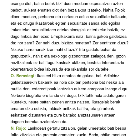
esango diot, baina berak bizi duen moduan espresatzen uzten
badiot, aukera ematen diot den bezalakoa izateko. Nahia Rojok
dioen moduan, pertsona eta nortasun adina sexualitate baitaude,
eta ez ditugu ikastaroak egiten sexualitate sanoa edo egokia
irakasteko, sexualitateen arteko sinergiak aztertzeko baizik, ez
dago finkoa den ezer. Errepikakorra naiz, baina gakoa galdetzea
da: nor zara? Zer nahi duzu bizitza honetan? Zer sentitzen duzu?
Nolako harremanak izan nahi dituzu? Eta galdetu behar da
gorputzetik, nahiz eta sexologo gizonontzat zailagoa den, gizon
hezitzaileok ez baititugu ikasleak ukitzen, bestela interpretazio
okerretarako bidea laburra da eta iskanbila sor daiteke.
O. Berastegi:
Ikasleei hitza ematea da gakoa, bai. Adibidez,
galdetzearekin bakarrik ea nola dakiten pertsona bat neska ala
mutila den, estereotipoak lantzeko aukera aproposa izango dugu.
Norbere biografia ere landu ohi dugu, txikitatik nola aldatu garen
ikusteko, neure baitan zeinen anitza naizen. Ikasgelak berak
ematen dizu edukia, taldeak anitzak baitira, eta gizarteak
eskatzen dizunaren eta zure baitako aniztasunaren artean
dagoen borroka azaleratzen da.
N. Rojo:
Lankideari gertatu zitzaion, gelan umeetako bati besoa
falta zitzaiola eta protesia eramaten zuela. Bada, ohiko moduan