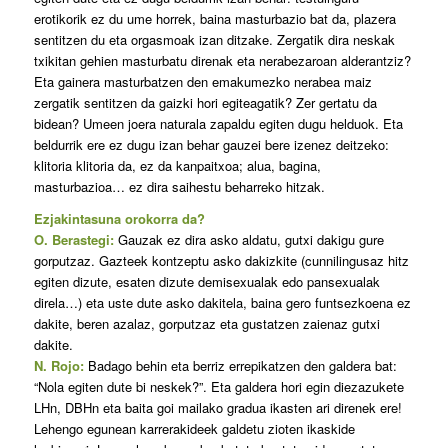
erotikorik ez du ume horrek, baina masturbazio bat da, plazera
sentitzen du eta orgasmoak izan ditzake. Zergatik dira neskak
txikitan gehien masturbatu direnak eta nerabezaroan alderantziz?
Eta gainera masturbatzen den emakumezko nerabea maiz
zergatik sentitzen da gaizki hori egiteagatik? Zer gertatu da
bidean? Umeen joera naturala zapaldu egiten dugu helduok. Eta
beldurrik ere ez dugu izan behar gauzei bere izenez deitzeko:
klitoria klitoria da, ez da kanpaitxoa; alua, bagina,
masturbazioa… ez dira saihestu beharreko hitzak.
Ezjakintasuna orokorra da?
O. Berastegi:
Gauzak ez dira asko aldatu, gutxi dakigu gure
gorputzaz. Gazteek kontzeptu asko dakizkite (cunnilingusaz hitz
egiten dizute, esaten dizute demisexualak edo pansexualak
direla…) eta uste dute asko dakitela, baina gero funtsezkoena ez
dakite, beren azalaz, gorputzaz eta gustatzen zaienaz gutxi
dakite.
N. Rojo:
Badago behin eta berriz errepikatzen den galdera bat:
“Nola egiten dute bi neskek?”. Eta galdera hori egin diezazukete
LHn, DBHn eta baita goi mailako gradua ikasten ari direnek ere!
Lehengo egunean karrerakideek galdetu zioten ikaskide