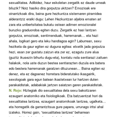
sexualitatea. Adibidez, haur eskoletan zergatik ez daude umeak
biluzik? Noiz hasiko dira gorputza ukitzen? Emozioak ere
oinarrizkoak dira, baina gure hezkuntza sistemaren piramidea
alderantziz eraiki dugu: Lehen Hezkuntzan aljebra ematen ari
zara eta unibertsitatea bukatu ostean adimen emozionalei
buruzko graduondoa egiten duzu. Zergatik ez hasi lantzen
gorputza, emozioak, sentimenduak, harremanak… eta hazi
ahala, logikari gero eta leku handiagoa egin? Laburrean, sexu
heziketa da gaur egiten ez duguna egitea: etxetik jada gorputza
hezi, esan zer gustatu zaizun eta zer ez, ezagutu zure alua
(guztiz ikusezin bihurtu dugu-eta), kontatu nola sentiarazi zaituen
halakok, nola uste duzun bestea sentiarazten duzula era batera
edo bestera harremanak garatzen dituzunean… Baina egiten ez
denez, eta ez dagoenez horretara bideratutako ikasgairik,
sexologoak gara egun batean ikastetxean lur hartzen duten
parakaidistak, adabakiak jartzen saiatzen garen parakaidistak.
N. Rojo:
Hiztegiak dio sexualitatea dela sexu bakoitzaren
ezaugarri anatomiko eta fisiologikoak. Eta batzuentzat hori da
sexualitatea lantzea, ezaugarri anatomikoak lantzea, ugalketa…
eta horregatik da garrantzitsua gure papera, urrunago iritsi ahal
izateko. Horrez gain, “sexualitatea lantzea” beharrean