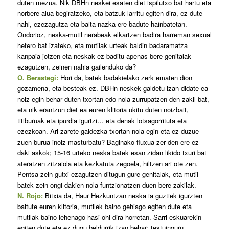
duten mezua. Nik DBHn neskei esaten diet ispilutxo bat hartu eta
norbere alua begiratzeko, eta batzuk larritu egiten dira, ez dute
nahi, ezezagutza eta baita nazka ere badute hainbatetan.
Ondorioz, neska-mutil nerabeak elkartzen badira harreman sexual
hetero bat izateko, eta mutilak urteak baldin badaramatza
kanpaia jotzen eta neskak ez baditu apenas bere genitalak
ezagutzen, zeinen nahia gailenduko da?
O. Berastegi:
Hori da, batek badakielako zerk ematen dion
gozamena, eta besteak ez. DBHn neskek galdetu izan didate ea
noiz egin behar duten txortan edo nola zurrupatzen den zakil bat,
eta nik erantzun diet ea euren klitoria ukitu duten noizbait,
titiburuak eta ipurdia igurtzi… eta denak lotsagorrituta eta
ezezkoan. Ari zarete galdezka txortan nola egin eta ez duzue
zuen burua inoiz masturbatu? Baginako fluxua zer den ere ez
daki askok; 15-16 urteko neska batek esan zidan likido txuri bat
ateratzen zitzaiola eta kezkatuta zegoela, hiltzen ari ote zen.
Pentsa zein gutxi ezagutzen ditugun gure genitalak, eta mutil
batek zein ongi dakien nola funtzionatzen duen bere zakilak.
N. Rojo:
Bitxia da, Haur Hezkuntzan neska ia guztiek igurzten
baitute euren klitoria, mutilek baino gehiago egiten dute eta
mutilak baino lehenago hasi ohi dira horretan. Sarri eskuarekin
egiten dute eta ez dugu beldurrik izan behar: testuinguru