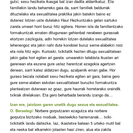
gutxi, sexu heziketa ikasgai bat izan dadila aldarrikatuz. Eta
familiekin landu beharreko gaia da, sarri familiek beldurrak
dituztelako eta sexualitatea praktika jakin batekin baino ez
dutenez lotzen uste dutelako Haur Hezkuntzako gelan sartuko
zarela umeari horri buruz hitz egitera. Horren isla da familientzako
formakuntzak ematen ditugunean gehienbat nerabeen gurasoak
etortzen zaizkigula, adin horrekin lotzen dutelako sexualitatea
lehenengoz eta jakin nahi dute kondoiei buruz seme-alabekin noiz
eta nola hitz egin. Kurioski, txikitatik hezten ditugu sexualitatean
jakin gabe hori egiten ari garela: umearekin telebista ikusten ari
garenean eta eszena gure ustez harentzat ezegokia agertzen
denean, sarri katez aldatzen dugu, azalpenik eman gabe. Hor
guraso bezala nolabait sexu heziketa egiten ari gara, baina gero
gure seme-alaben eskolan sexualitateari buruzko formakuntza
planteatzen dutenean ez goaz, gure haurrak horretarako oraindik
txikiak direlakoan. Eta gero beharbada berandu izango da…
Izan ere, jaiotzen garen unetik dugu sexua eta sexualitatea.
O. Berastegi:
Norbere gorputzaren ezagutza eta norbere
gorputza bizitzeko moduak, besteekiko harremanak… txiki-
txikitatik landu daitezke. Iaz, ikastetxe batean 5 urteko mutil bat
eta neska bat elkarrekin jolasten hasi ziren, alua eta zakila