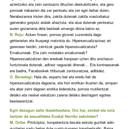
aztertzeko eta zein sentsazio dituzten deskubritzeko, eta gero
pornoak irakasten die zer pentsatu eta zer egin behar duten.
Nerabezarora iristen dira, zakila dutenak zakila masturbatuz
gainerako gorputz atalak ahaztuta, eta alua dutenak pentsatuz
euren gozamena dela besteak emango diona baino ez.
N. Rojo:
Azken finean, pornoa gizonei zuzenduta dago
gehienetan eta ikuspegi matxista du. Hipersexualizazioaz ari
garenean berdin, zeintzuk gaude hipersexualizatuta?
Emakumeak. Eta zein motatako emakumeak?
Hipersexualizatzen den ereduak kanpoan uzten ditu aniztasun
funtzionala dutenak, adinez nagusiak direnak… Eta kontraesanak
ere badira, Facebookek titiburuak zentsuratzea, adibidez.
O. Berastegi:
Hala da, esparru bat eta eredu bat da
hipersexualizatuta dagoena, eta hori erotikan ikusten da, arropan
eta abar zeini dagoen erotika bideratuta, pornoa mutilentzat
delako eta neskei eskatzen zaiena delako desiragarri egotea
bestearentzat.
Egin dezagun salto ikastetxeetara. Oro har, zenbat eta nola
lantzen da sexualitatea Euskal Herriko eskoletan?
M. Oribe:
Printzipioz, konpetentzia bezala eskola guztiek adin
guztietan sartu behar dute curriculumean transbertsalki. Baina