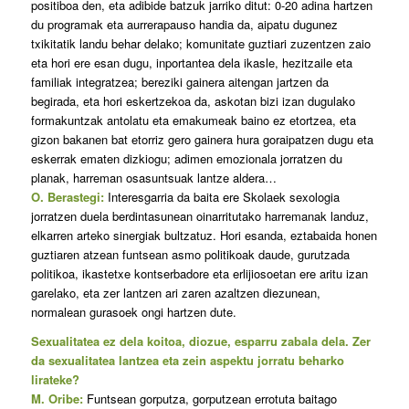
positiboa den, eta adibide batzuk jarriko ditut: 0-20 adina hartzen
du programak eta aurrerapauso handia da, aipatu dugunez
txikitatik landu behar delako; komunitate guztiari zuzentzen zaio
eta hori ere esan dugu, inportantea dela ikasle, hezitzaile eta
familiak integratzea; bereziki gainera aitengan jartzen da
begirada, eta hori eskertzekoa da, askotan bizi izan dugulako
formakuntzak antolatu eta emakumeak baino ez etortzea, eta
gizon bakanen bat etorriz gero gainera hura goraipatzen dugu eta
eskerrak ematen dizkiogu; adimen emozionala jorratzen du
planak, harreman osasuntsuak lantze aldera…
O. Berastegi:
Interesgarria da baita ere Skolaek sexologia
jorratzen duela berdintasunean oinarritutako harremanak landuz,
elkarren arteko sinergiak bultzatuz. Hori esanda, eztabaida honen
guztiaren atzean funtsean asmo politikoak daude, gurutzada
politikoa, ikastetxe kontserbadore eta erlijiosoetan ere aritu izan
garelako, eta zer lantzen ari zaren azaltzen diezunean,
normalean gurasoek ongi hartzen dute.
Sexualitatea ez dela koitoa, diozue, esparru zabala dela. Zer
da sexualitatea lantzea eta zein aspektu jorratu beharko
lirateke?
M. Oribe:
Funtsean gorputza, gorputzean errotuta baitago