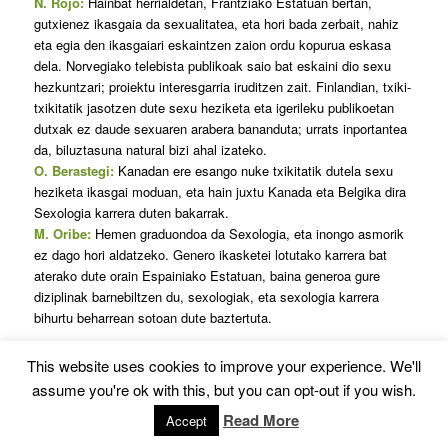
N. Rojo:
Hainbat herrialdetan, Frantziako Estatuan bertan,
gutxienez ikasgaia da sexualitatea, eta hori bada zerbait, nahiz
eta egia den ikasgaiari eskaintzen zaion ordu kopurua eskasa
dela. Norvegiako telebista publikoak saio bat eskaini dio sexu
hezkuntzari; proiektu interesgarria iruditzen zait. Finlandian, txiki-
txikitatik jasotzen dute sexu heziketa eta igerileku publikoetan
dutxak ez daude sexuaren arabera bananduta; urrats inportantea
da, biluztasuna natural bizi ahal izateko.
O. Berastegi:
Kanadan ere esango nuke txikitatik dutela sexu
heziketa ikasgai moduan, eta hain juxtu Kanada eta Belgika dira
Sexologia karrera duten bakarrak.
M. Oribe:
Hemen graduondoa da Sexologia, eta inongo asmorik
ez dago hori aldatzeko. Genero ikasketei lotutako karrera bat
aterako dute orain Espainiako Estatuan, baina generoa gure
diziplinak barnebiltzen du, sexologiak, eta sexologia karrera
bihurtu beharrean sotoan dute baztertuta.
This website uses cookies to improve your experience. We'll
assume you're ok with this, but you can opt-out if you wish.
Read More
Accept