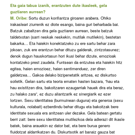
Eta gaia tabua izanik, erantzuten dute ikasleek, gela
guztiaren aurrean?
M. Oribe:
Sortu duzun konfiantza giroaren arabera. Ohiko
irakasleari ziurrenik ez diote esango, baina guri beharbada bai.
Batzuk zabaltzen dira gela guztiaren aurrean, beste batzuk
taldetxotan (sarri neskak neskekin, mutilak mutilekin), bestetan
bakarka… Eta haiekin konektatzeko zu ere sartu behar zara
jokoan, zuk ere erantzun behar dituzu galderak, zintzotasunez;
denok dugun hauskortasun hori ikusi behar dizute, emozioak
kontatzeko prest zaudela. Funtsean da entzutea eta haiekin hitz
egitea, haien emozioez, haien sentimenduez, zer diren
galdetzea… Gakoa delako bizipenetatik aritzea, ez diskurtso
soiletik. Gelan sartu eta teoria ematen hasten bazara, “hau eta
hau existitzen dira, bakoitzaren ezaugarriak hauek dira eta beraz,
zu halako zara”, ez duzu aliantzarik ez sinergiarik ez ezer
lortzen. Sexu identitatea (burmuinean duguna) eta generoa (sexu
kulturala, nolabait) ezberdindu behar ditugu eta bakoitzak bere
identitate sexuala era anitzean uler dezake. Gela batean gertatu
berri zait: bere sexu identitatea mutilezkoa dela adierazi dit ikasle
batek, baina arauekin ez dator bat, eta bere burua genero
fluidotzat aldarrikatzen du. Diskurtsotik ari banaiz gauza bat