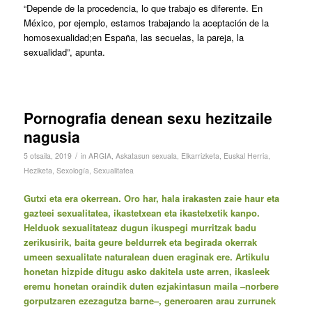
“Depende de la procedencia, lo que trabajo es diferente. En
México, por ejemplo, estamos trabajando la aceptación de la
homosexualidad;en España, las secuelas, la pareja, la
sexualidad”, apunta.
Pornografia denean sexu hezitzaile
nagusia
/
5 otsaila, 2019
in
ARGIA
,
Askatasun sexuala
,
Elkarrizketa
,
Euskal Herria
,
Heziketa
,
Sexología
,
Sexualitatea
Gutxi eta era okerrean
. Oro har, hala irakasten zaie haur eta
gazteei sexualitatea, ikastetxean eta ikastetxetik kanpo.
Helduok sexualitateaz dugun ikuspegi murritzak badu
zerikusirik, baita geure beldurrek eta begirada okerrak
umeen sexualitate naturalean duen eraginak ere. Artikulu
honetan hizpide ditugu asko dakitela uste arren, ikasleek
eremu honetan oraindik duten ezjakintasun maila –norbere
gorputzaren ezezagutza barne–, generoaren arau zurrunek