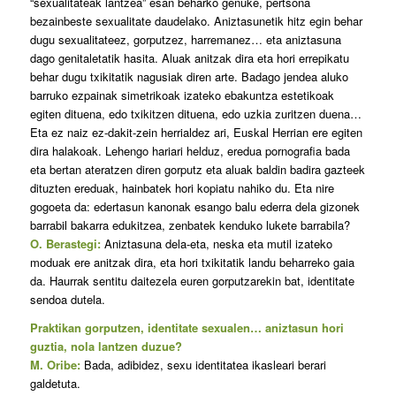
“sexualitateak lantzea” esan beharko genuke, pertsona
bezainbeste sexualitate daudelako. Aniztasunetik hitz egin behar
dugu sexualitateez, gorputzez, harremanez… eta aniztasuna
dago genitaletatik hasita. Aluak anitzak dira eta hori errepikatu
behar dugu txikitatik nagusiak diren arte. Badago jendea aluko
barruko ezpainak simetrikoak izateko ebakuntza estetikoak
egiten dituena, edo txikitzen dituena, edo uzkia zuritzen duena…
Eta ez naiz ez-dakit-zein herrialdez ari, Euskal Herrian ere egiten
dira halakoak. Lehengo hariari helduz, eredua pornografia bada
eta bertan ateratzen diren gorputz eta aluak baldin badira gazteek
dituzten ereduak, hainbatek hori kopiatu nahiko du. Eta nire
gogoeta da: edertasun kanonak esango balu ederra dela gizonek
barrabil bakarra edukitzea, zenbatek kenduko lukete barrabila?
O. Berastegi:
Aniztasuna dela-eta, neska eta mutil izateko
moduak ere anitzak dira, eta hori txikitatik landu beharreko gaia
da. Haurrak sentitu daitezela euren gorputzarekin bat, identitate
sendoa dutela.
Praktikan gorputzen, identitate sexualen… aniztasun hori
guztia, nola lantzen duzue?
M. Oribe:
Bada, adibidez, sexu identitatea ikasleari berari
galdetuta.