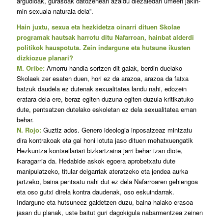
argudioak, gurasoak datozenean azaldu diezaiedan umeen jakin-
min sexuala naturala dela”.
Hain juxtu, sexua eta hezkidetza oinarri dituen Skolae
programak hautsak harrotu ditu Nafarroan, hainbat alderdi
politikok hauspotuta. Zein indargune eta hutsune ikusten
dizkiozue planari?
M. Oribe:
Amorru handia sortzen dit gaiak, berdin duelako
Skolaek zer esaten duen, hori ez da arazoa, arazoa da fatxa
batzuk daudela ez dutenak sexualitatea landu nahi, edozein
eratara dela ere, beraz egiten duzuna egiten duzula kritikatuko
dute, pentsatzen dutelako eskoletan ez dela sexualitatea eman
behar.
N. Rojo:
Guztiz ados. Genero ideologia inposatzeaz mintzatu
dira kontrakoak eta gai honi lotuta jaso dituen mehatxuengatik
Hezkuntza kontseilariari bizkartzaina jarri behar izan diote,
ikaragarria da. Hedabide askok egoera aprobetxatu dute
manipulatzeko, titular deigarriak ateratzeko eta jendea aurka
jartzeko, baina pentsatu nahi dut ez dela Nafarroaren gehiengoa
eta oso gutxi direla kontra daudenak, oso eskuindarrak.
Indargune eta hutsuneez galdetzen duzu, baina halako erasoa
jasan du planak, uste baitut guri dagokigula nabarmentzea zeinen