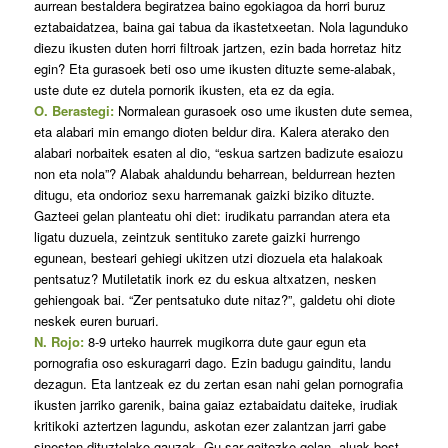
aurrean bestaldera begiratzea baino egokiagoa da horri buruz
eztabaidatzea, baina gai tabua da ikastetxeetan. Nola lagunduko
diezu ikusten duten horri filtroak jartzen, ezin bada horretaz hitz
egin? Eta gurasoek beti oso ume ikusten dituzte seme-alabak,
uste dute ez dutela pornorik ikusten, eta ez da egia.
O. Berastegi:
Normalean gurasoek oso ume ikusten dute semea,
eta alabari min emango dioten beldur dira. Kalera aterako den
alabari norbaitek esaten al dio, “eskua sartzen badizute esaiozu
non eta nola”? Alabak ahaldundu beharrean, beldurrean hezten
ditugu, eta ondorioz sexu harremanak gaizki biziko dituzte.
Gazteei gelan planteatu ohi diet: irudikatu parrandan atera eta
ligatu duzuela, zeintzuk sentituko zarete gaizki hurrengo
egunean, besteari gehiegi ukitzen utzi diozuela eta halakoak
pentsatuz? Mutiletatik inork ez du eskua altxatzen, nesken
gehiengoak bai. “Zer pentsatuko dute nitaz?”, galdetu ohi diote
neskek euren buruari.
N. Rojo:
8-9 urteko haurrek mugikorra dute gaur egun eta
pornografia oso eskuragarri dago. Ezin badugu gainditu, landu
dezagun. Eta lantzeak ez du zertan esan nahi gelan pornografia
ikusten jarriko garenik, baina gaiaz eztabaidatu daiteke, irudiak
kritikoki aztertzen lagundu, askotan ezer zalantzan jarri gabe
sinesten dituztelako gauzak. Gu sar gaitezke gelan, aluak bost