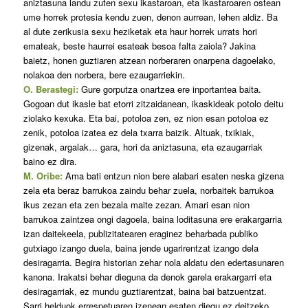
aniztasuna landu zuten sexu ikastaroan, eta ikastaroaren ostean
ume horrek protesia kendu zuen, denon aurrean, lehen aldiz. Ba
al dute zerikusia sexu heziketak eta haur horrek urrats hori
emateak, beste haurrei esateak besoa falta zaiola? Jakina
baietz, honen guztiaren atzean norberaren onarpena dagoelako,
nolakoa den norbera, bere ezaugarriekin.
O. Berastegi:
Gure gorputza onartzea ere inportantea baita.
Gogoan dut ikasle bat etorri zitzaidanean, ikaskideak potolo deitu
ziolako kexuka. Eta bai, potoloa zen, ez nion esan potoloa ez
zenik, potoloa izatea ez dela txarra baizik. Altuak, txikiak,
gizenak, argalak… gara, hori da aniztasuna, eta ezaugarriak
baino ez dira.
M. Oribe:
Ama bati entzun nion bere alabari esaten neska gizena
zela eta beraz barrukoa zaindu behar zuela, norbaitek barrukoa
ikus zezan eta zen bezala maite zezan. Amari esan nion
barrukoa zaintzea ongi dagoela, baina loditasuna ere erakargarria
izan daitekeela, publizitatearen eraginez beharbada publiko
gutxiago izango duela, baina jende ugarirentzat izango dela
desiragarria. Begira historian zehar nola aldatu den edertasunaren
kanona. Irakatsi behar dieguna da denok garela erakargarri eta
desiragarriak, ez mundu guztiarentzat, baina bai batzuentzat.
Sarri helduok errespetuaren izenean esaten diegu ez deitzeko