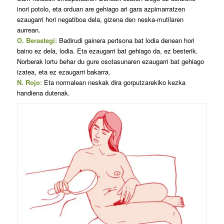
inori potolo, eta orduan are gehiago ari gara azpimarratzen
ezaugarri hori negatiboa dela, gizena den neska-mutilaren
aurrean.
O. Berastegi:
Badirudi gainera pertsona bat lodia denean hori
baino ez dela, lodia. Eta ezaugarri bat gehiago da, ez besterik.
Norberak lortu behar du gure osotasunaren ezaugarri bat gehiago
izatea, eta ez ezaugarri bakarra.
N. Rojo:
Eta normalean neskak dira gorputzarekiko kezka
handiena dutenak.