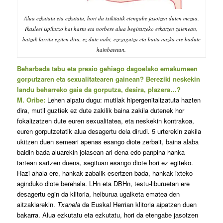
Alua ezkutatu eta ezkutatu, hori da txikitatik etengabe jasotzen duten mezua.
Ikasleei ispilutxo bat hartu eta norbere alua begiratzeko eskatzen zaienean,
batzuk larritu egiten dira, ez dute nahi, ezezagutza eta baita nazka ere badute
hainbatetan.
Beharbada tabu eta presio gehiago dagoelako emakumeen
gorputzaren eta sexualitatearen gainean? Bereziki neskekin
landu beharreko gaia da gorputza, desira, plazera…?
M. Oribe:
Lehen aipatu dugu: mutilak hipergenitalizatuta hazten
dira, mutil guztiek ez dute zakilik baina zakila dutenek hor
fokalizatzen dute euren sexualitatea, eta neskekin kontrakoa,
euren gorputzetatik alua desagertu dela dirudi. 5 urterekin zakila
ukitzen duen semeari apenas esango diote zerbait, baina alaba
baldin bada aluarekin jolasean ari dena edo panpina hanka
tartean sartzen duena, segituan esango diote hori ez egiteko.
Hazi ahala ere, hankak zabalik esertzen bada, hankak ixteko
aginduko diote berehala. LHn eta DBHn, testu-liburuetan ere
desagertu egin da klitoria, helburua ugalketa ematea den
aitzakiarekin.
Txanela
da Euskal Herrian klitoria aipatzen duen
bakarra. Alua ezkutatu eta ezkutatu, hori da etengabe jasotzen