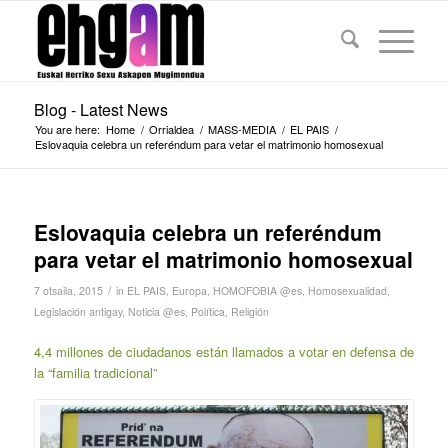
Blog - Latest News
You are here:
Home
/
Orrialdea
/
MASS-MEDIA
/
EL PAIS
/
Eslovaquia celebra un referéndum para vetar el matrimonio homosexual
Eslovaquia celebra un referéndum
para vetar el matrimonio homosexual
/
7 otsaila, 2015
in
EL PAIS
,
Europa
,
HOMOFOBIA @es
,
Homosexualidad
,
Legislación antigay
,
Noticia @es
,
Política
,
Religión
4,4 millones de ciudadanos están llamados a votar en defensa de
la “familia tradicional”