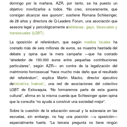
domingo por la mañana. AZR, por tanto, se ha puesto un
objetivo: movilizarlos a todos. “No creo, sinceramente, que
consigan alcanzar ese
quorum
“, sostiene Romana Schlesinger,
de 28 años y directora de Q-Leaders Forum, una asociación que
asesora legal y psicológicamente a
lesbianas, gays, bisexuales y
transexuales (LGBT).
La oposición al referéndum, que según
medios locales
ha
costado más de seis millones de euros, se muestra hastiada del
debate y opina que la mera campaña —que ha costado
“alrededor de 150.000 euros entre pequeñas contribuciones
particulares”, según AZR— en contra de la legalización del
matrimonio homosexual “hace mucho más daño que el resultado
del referéndum”, explica Martin Macko, director ejecutivo
de
Iniciatíva Inakost´
, una red de asociaciones del colectivo
LGBT de Eslovaquia. “No formaremos parte de esta guerra
cultural”, afirma en la misma cuerda que Schlesinger quien opina
que la consulta “no ayuda a construir una sociedad mejor”.
Sobre la cuestión de la educación sexual y la eutanasia en las
escuelas, sin embargo, no hay una posición —u oposición—
especialmente fuerte. “La tercera pregunta no tiene ningún