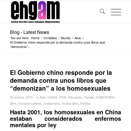
Blog - Latest News
You are here:
Home
/
Orrialdea
/
Mundo
/
Asia
/
El Gobierno chino responde por la demanda contra unos libros que
“demonizan”...
El Gobierno chino responde por la
demanda contra unos libros que
“demonizan” a los homosexuales
/
25 azaroa, 2015
in
Asia
,
CHINA
,
DEIA
,
Educación
,
Familia
,
HOMOFOBIA
@es
,
Homosexualidad
,
Lesbianismo
,
Noticia @es
,
Política
Hasta 2001, los homosexuales en China
estaban considerados enfermos
mentales por ley