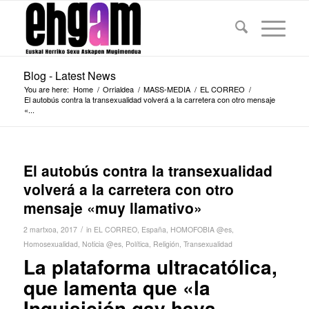
Blog - Latest News
You are here:
Home
/
Orrialdea
/
MASS-MEDIA
/
EL CORREO
/
El autobús contra la transexualidad volverá a la carretera con otro mensaje
«...
El autobús contra la transexualidad
volverá a la carretera con otro
mensaje «muy llamativo»
/
2 martxoa, 2017
in
EL CORREO
,
España
,
HOMOFOBIA @es
,
Homosexualidad
,
Noticia @es
,
Política
,
Religión
,
Transexualidad
La plataforma ultracatólica,
que lamenta que «la
Inquisición gay haya