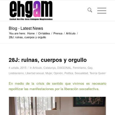
Blog - Latest News
You are here:
Home
/
Orrialdea
/
Prensa
/
Artículo
/
28J: ruinas, cuerpos y orgullo
28J: ruinas, cuerpos y orgullo
/
4 uztaila, 2015
in
Artículo
,
Catalunya
,
DIAGONAL
,
Feminismo
,
Gay
,
Lesbianismo
,
Libertad sexual
,
Mujer
,
Opinión
,
Política
,
Sexualidad
,
Teoría Queer
En medio de la crisis de sentido que vivimos es necesario
repolitizar las manifestaciones por la liberación sexoafectiva.