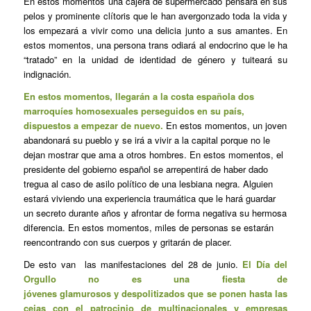
En estos momentos una cajera de supermercado pensará en sus
pelos y prominente clítoris que le han avergonzado toda la vida y
los empezará a vivir como una delicia junto a sus amantes. En
estos momentos, una persona trans odiará al endocrino que le ha
“tratado” en la unidad de identidad de género y tuiteará su
indignación.
En estos momentos, llegarán a la costa española dos
marroquíes homosexuales perseguidos en su país,
dispuestos a empezar de nuevo.
En estos momentos, un joven
abandonará su pueblo y se irá a vivir a la capital porque no le
dejan mostrar que ama a otros hombres. En estos momentos, el
presidente del gobierno español se arrepentirá de haber dado
tregua al caso de asilo político de una lesbiana negra. Alguien
estará viviendo una experiencia traumática que le hará guardar
un secreto durante años y afrontar de forma negativa su hermosa
diferencia. En estos momentos, miles de personas se estarán
reencontrando con sus cuerpos y gritarán de placer.
De esto van las manifestaciones del 28 de junio.
El Día del
Orgullo no es una fiesta de
jóvenes glamurosos y despolitizados que se ponen hasta las
cejas con el patrocinio de multinacionales y empresas