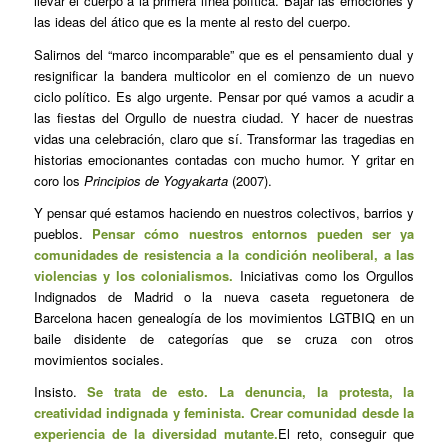
llevar el cuerpo a la primera línea política. Bajar las emociones y
las ideas del ático que es la mente al resto del cuerpo.
Salirnos del “marco incomparable” que es el pensamiento dual y
resignificar la bandera multicolor en el comienzo de un nuevo
ciclo político. Es algo urgente. Pensar por qué vamos a acudir a
las fiestas del Orgullo de nuestra ciudad. Y hacer de nuestras
vidas una celebración, claro que sí. Transformar las tragedias en
historias emocionantes contadas con mucho humor. Y gritar en
coro los
Principios de Yogyakarta
(2007).
Y pensar qué estamos haciendo en nuestros colectivos, barrios y
pueblos.
Pensar cómo nuestros entornos pueden ser ya
comunidades de resistencia a la condición neoliberal, a las
violencias y los colonialismos.
Iniciativas como los Orgullos
Indignados de Madrid o la nueva caseta reguetonera de
Barcelona hacen genealogía de los movimientos LGTBIQ en un
baile disidente de categorías que se cruza con otros
movimientos sociales.
Insisto.
Se trata de esto. La denuncia, la protesta, la
creatividad indignada y feminista. Crear comunidad desde la
experiencia de la diversidad mutante.
El reto, conseguir que