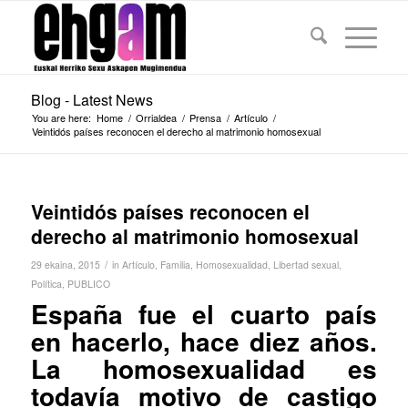
Blog - Latest News
You are here:
Home
/
Orrialdea
/
Prensa
/
Artículo
/
Veintidós países reconocen el derecho al matrimonio homosexual
Veintidós países reconocen el
derecho al matrimonio homosexual
/
29 ekaina, 2015
in
Artículo
,
Familia
,
Homosexualidad
,
Libertad sexual
,
Política
,
PUBLICO
España fue el cuarto país
en hacerlo, hace diez años.
La homosexualidad es
todavía motivo de castigo