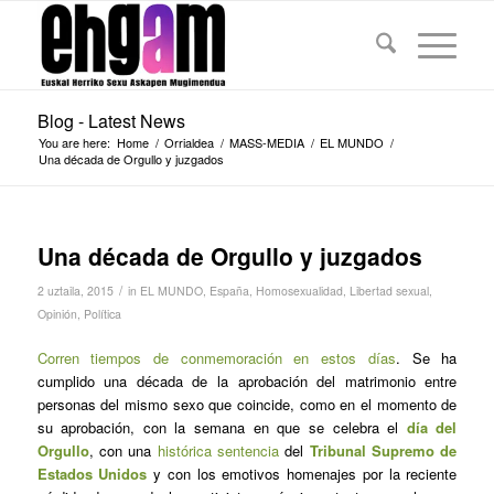
Blog - Latest News
You are here:
Home
/
Orrialdea
/
MASS-MEDIA
/
EL MUNDO
/
Una década de Orgullo y juzgados
Una década de Orgullo y juzgados
/
2 uztaila, 2015
in
EL MUNDO
,
España
,
Homosexualidad
,
Libertad sexual
,
Opinión
,
Política
Corren tiempos de conmemoración en estos días
. Se ha
cumplido una década de la aprobación del matrimonio entre
personas del mismo sexo que coincide, como en el momento de
su aprobación, con la semana en que se celebra el
día del
Orgullo
, con una
histórica sentencia
del
Tribunal Supremo de
Estados Unidos
y con los emotivos homenajes por la reciente