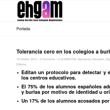
Portada
Tolerancia cero en los colegios a bur
/
/
19 October, 2015
0 Comments
in
20 MINUTOS
,
Agresiones
,
Educación
,
Es
Editorea
Editan un protocolo para detectar y 
los centros educativos.
El 75% de los alumnos españoles adm
y burlas por motivo de identidad u or
Un 17% de los alumnos acosados por s