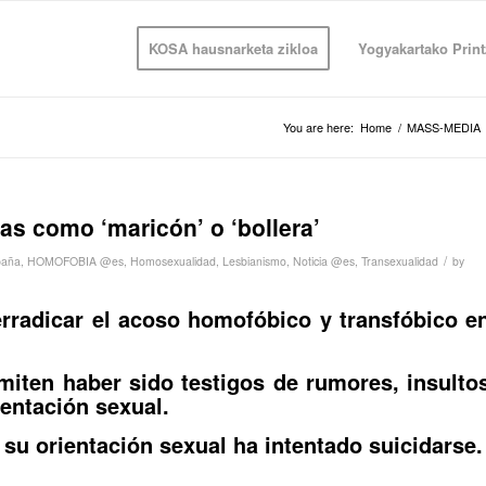
KOSA hausnarketa zikloa
Yogyakartako Print
You are here:
Home
/
MASS-MEDIA
las como ‘maricón’ o ‘bollera’
/
paña
,
HOMOFOBIA @es
,
Homosexualidad
,
Lesbianismo
,
Noticia @es
,
Transexualidad
by
erradicar el acoso homofóbico y transfóbico e
iten haber sido testigos de rumores, insulto
ientación sexual.
u orientación sexual ha intentado suicidarse.