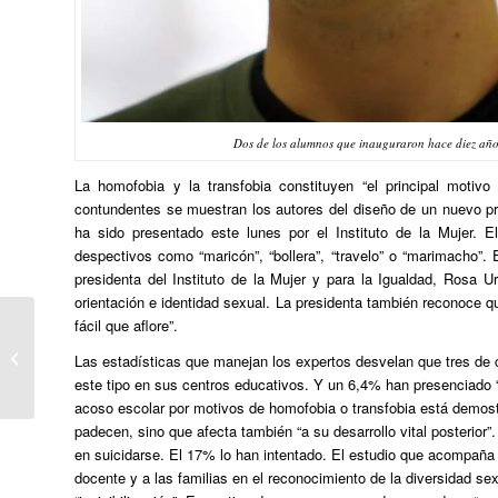
Dos de los alumnos que inauguraron hace diez años
La homofobia y la transfobia constituyen “el principal motivo
contundentes se muestran los autores del diseño de un nuevo pr
ha sido presentado este lunes por el Instituto de la Mujer. El
despectivos como “maricón”, “bollera”, “travelo” o “marimacho”.
presidenta del Instituto de la Mujer y para la Igualdad, Rosa U
orientación e identidad sexual. La presidenta también reconoce q
fácil que aflore”.
EHGAMek
Alternatibaren Herriaren
Las estadísticas que manejan los expertos desvelan que tres de 
ekimenetan parte
este tipo en sus centros educativos. Y un 6,4% han presenciado “
hartzera deitzen du
acoso escolar por motivos de homofobia o transfobia está demost
padecen, sino que afecta también “a su desarrollo vital posterio
en suicidarse. El 17% lo han intentado. El estudio que acompaña 
docente y a las familias en el reconocimiento de la diversidad sexu