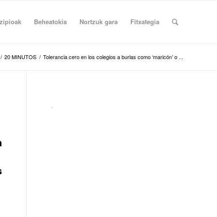
zipioak
Beheatokia
Nortzuk gara
Fitxategia
/
20 MINUTOS
/
Tolerancia cero en los colegios a burlas como ‘maricón’ o ...
.
n
s