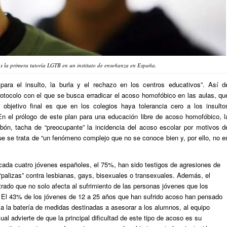
 la primera tutoría LGTB en un instituto de enseñanza en España.
 para el insulto, la burla y el rechazo en los centros educativos”. Así d
otocolo con el que se busca erradicar el acoso homofóbico en las aulas, qu
 objetivo final es que en los colegios haya tolerancia cero a los insulto
 En el prólogo de este plan para una educación libre de acoso homofóbico, l
rbón, tacha de “preocupante” la incidencia del acoso escolar por motivos d
ue se trata de “un fenómeno complejo que no se conoce bien y, por ello, no e
cada cuatro jóvenes españoles, el 75%, han sido testigos de agresiones de
palizas” contra lesbianas, gays, bisexuales o transexuales. Además, el
rado que no solo afecta al sufrimiento de las personas jóvenes que los
r”. El 43% de los jóvenes de 12 a 25 años que han sufrido acoso han pensado
a la batería de medidas destinadas a asesorar a los alumnos, al equipo
al advierte de que la principal dificultad de este tipo de acoso es su