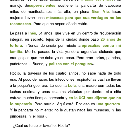
manojo de
supervivientes
sostiene la pancarta de cabecera
miles de manifestantes más allá, en plena
Gran Vía
. Esas
mujeres llevan unas
máscaras para que sus verdugos no las
reconozcan
. Para que no sepan dónde están.
Le pasa a
Inés
, 51 años, que vive en un centro de recuperación
integral, en secreto, lejos de la ciudad donde pasó
26 años de
tortura
. «Nunca denuncié por miedo a
represalias contra mi
familia
. Me he pasado la vida yendo a urgencias diciendo que
eran golpes que me daba yo en casa. Pero eran tortas, patadas,
puñetazos… Bueno, y
palizas con el paraguas
».
Rocío, la traviesa de los cuatro añitos, no sabe nada de todo
eso. Al poco de nacer, las infecciones respiratorias casi se llevan
a la pequeña guerrera. Lo cuenta
Lola
, una madre con todas las
luchas encima y unas cuantas victorias por dentro: «La niña
estuvo mucho tiempo ingresada y
en la UCI nos dijeron que no
lo superaría
. Pero mírala. Aquí está. Por eso es
una guerrera
.
Y la pancarta no miente: no le gustan nada las muñecas, ni las
princesas, ni el rosa».
– ¿Cuál es tu color favorito, Rocío?