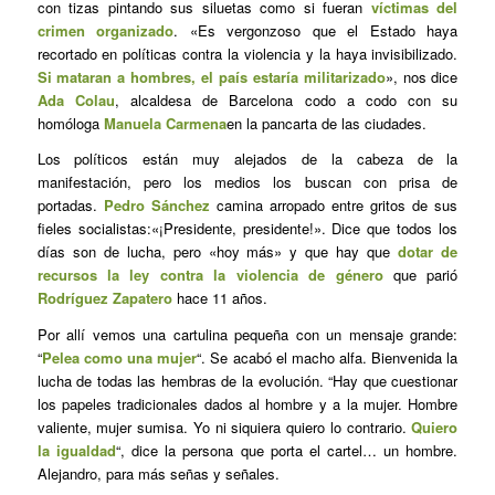
con tizas pintando sus siluetas como si fueran
víctimas del
crimen organizado
. «Es vergonzoso que el Estado haya
recortado en políticas contra la violencia y la haya invisibilizado.
Si mataran a hombres, el país estaría militarizado
», nos dice
Ada Colau
, alcaldesa de Barcelona codo a codo con su
homóloga
Manuela Carmena
en la pancarta de las ciudades.
Los políticos están muy alejados de la cabeza de la
manifestación, pero los medios los buscan con prisa de
portadas.
Pedro Sánchez
camina arropado entre gritos de sus
fieles socialistas:«¡Presidente, presidente!». Dice que todos los
días son de lucha, pero «hoy más» y que hay que
dotar de
recursos la ley contra la violencia de género
que parió
Rodríguez Zapatero
hace 11 años.
Por allí vemos una cartulina pequeña con un mensaje grande:
“
Pelea como una mujer
“. Se acabó el macho alfa. Bienvenida la
lucha de todas las hembras de la evolución. “Hay que cuestionar
los papeles tradicionales dados al hombre y a la mujer. Hombre
valiente, mujer sumisa. Yo ni siquiera quiero lo contrario.
Quiero
la igualdad
“, dice la persona que porta el cartel… un hombre.
Alejandro, para más señas y señales.