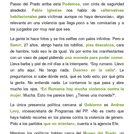
Paseo del Prado arriba está
Podemos
, con cinta de seguridad
alrededor.
Pablo Iglesias
nos habla de «
alternativas
habitacionales
para víctimas aunque no haya denuncias», algo
relevante en una violencia que llega poco a las comisarías y a
los juzgados por muy real que sea.
La gente le hace fotos y se tira
selfies
con palos infinitos. Pero a
Samir
, 27 años, abrigo hasta los tobillos,
pies descalzos
, cara
de hambre, todo eso le da igual. Va por entre los manifestantes
con un vaso de papel pidiendo
una moneda para poder comer
.
Lleva barba y piel de mil días a la intemperie. “Soy rumano. Llevo
un año aquí. No tengo nada.
Duermo en la calle
“. Le
preguntamos si sabe dónde está, qué es todo esto, por qué grita
la gente. No entiende nada. Le contamos lo que pasa y abre
mucho los ojos. “
En Rumanía hay mucha violencia contra la
mujer
. Mucha. Esto me parece bien. ¿Tienes una moneda?”.
La única presencia política cercana al
Gobierno
es
Andrea
Levy
, vicesecretaria de Programas del PP. «No es cierto que
haya habido recortes en los planes contra la violencia de género.
Pido a los partidos
que no mientan
», cuenta a la agencia Efe.
Mientras los políticos hablan cerca del
Museo del Prado
, un