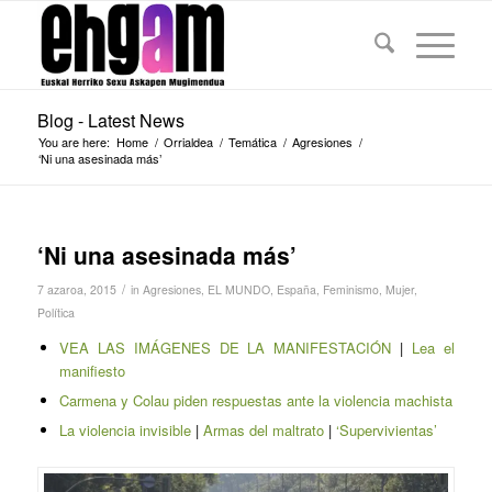
Blog - Latest News
You are here:
Home
/
Orrialdea
/
Temática
/
Agresiones
/
‘Ni una asesinada más’
‘Ni una asesinada más’
/
7 azaroa, 2015
in
Agresiones
,
EL MUNDO
,
España
,
Feminismo
,
Mujer
,
Política
VEA LAS IMÁGENES DE LA MANIFESTACIÓN
|
Lea el
manifiesto
Carmena y Colau piden respuestas ante la violencia machista
La violencia invisible
|
Armas del maltrato
|
‘Supervivientas’