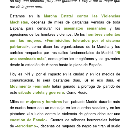
no soy una princesa ¡Soy una guerrera! Y voy a ser la mujer que
me dé la gana ser
».
Estamos en la
Marcha Estatal contra las Violencias
Machistas
, decenas de miles de gargantas venidas de toda
España para censurar los
asesinatos semanales
y las
agresiones de los hombres violentos. De los
hombres violentos
con las mujeres
. «
Feminicidios tolerados por el sistema
patriarcal
», como dicen las organizadoras de la Marcha y los
carteles rampantes por tres calles fundamentales de Madrid. “
Ni
una asesinada más
“, como gritan los megáfonos y los gaznates
desde la estación de Atocha hasta la plaza de España.
Hoy es 7-N y, por el impacto en la ciudad y en los medios de
comunicación, lo será bastantes días. Si el eco dura, el
Movimiento Feminista
habrá ganado la prórroga del partido de
este
sábado violeta y guerrero
. Como Rocío.
Miles de
mujeres y hombres
han pateado Madrid durante más
de cuatro horas con un mensaje en las cuerdas vocales y en las
pintadas: «La lucha contra la violencia de género debe ser una
cuestión de Estado
». Cientos de sábanas horizontales hablan
de «
terrorismo
», decenas de mujeres de negro se tiran al suelo