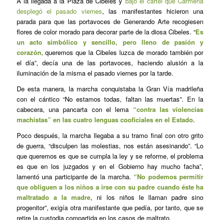
A la llegada a la Plaza de Cibeles y
bajo el cartel que Carmena
desplegó el pasado viernes
, las manifestantes hicieron una
parada para que las portavoces de Generando Arte recogiesen
flores de color morado para decorar parte de la diosa Cibeles. “
Es
un acto simbólico y sencillo, pero lleno de pasión y
corazón,
queremos que la Cibeles luzca de morado también por
el día”, decía una de las portavoces, haciendo alusión a la
iluminación de la misma el pasado viernes por la tarde.
De esta manera, la marcha conquistaba la Gran Vía madrileña
con el cántico “No estamos todas, faltan las muertas”. En la
cabecera, una pancarta con el lema
“contra las violencias
machistas” en las cuatro lenguas cooficiales en el Estado.
Poco después, la marcha llegaba a su tramo final con otro grito
de guerra, “disculpen las molestias, nos están asesinando”. “Lo
que queremos es que se cumpla la ley y se reforme, el problema
es que en los juzgados y en el Gobierno hay mucho facha”,
lamentó una participante de la marcha.
“No podemos permitir
que obliguen a los niños a irse con su padre cuando éste ha
maltratado a la madre
, ni los niños le llaman padre sino
progenitor”, exigía otra manifestante que pedía, por tanto, que se
retire la custodia compartida en los casos de maltrato.