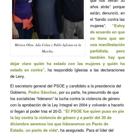
que nos llevan 30
años atrás” porque
están, denunció, en
el “bando contra las
mujeres”.
“Estoy
de acuerdo en que
no tiene que ser
una manifestación
Mònica Oltra, Ada Colau y Pablo Iglesias en la
partidista, pero
Marcha.
también hay que
dejar claro quién ha estado con las mujeres y quién ha
estado en contra”,
ha respondido Iglesias a las declaraciones
de Levy.
El secretario general del PSOE y candidato a la presidencia del
Gobierno,
Pedro Sánchez,
por su parte, ha presumido de que
los socialistas “lideraron” la lucha contra la violencia de género
con la aprobación de la Ley Integral en 2004 y volverán a hacerlo
si llegan al poder tras el 20-D
. “El PSOE fue quien puso en pie
la ley contra la violencia de género y a partir del 20 de
diciembre seremos los que lideraremos un Pacto de
Estado, un pacto de vida
“, ha asegurado. Para el líder del