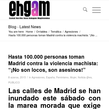
Blog - Latest News
You are here:
Home
/
Orrialdea
/
Temática
/
Agresiones
/
Hasta 100.000 personas toman Madrid contra la violencia machista: “¡No ...
Hasta 100.000 personas toman
Madrid contra la violencia machista:
“¡No son locos, son asesinos!”
/
8 azaroa, 2015
in
Agresiones
,
España
,
Feminismo
,
Mujer
,
Noticia @es
,
PUBLICO
Las calles de Madrid se han
inundado este sábado con
la marea morada que exige