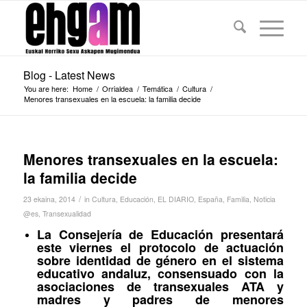
Blog - Latest News
You are here:
Home
/
Orrialdea
/
Temática
/
Cultura
/
Menores transexuales en la escuela: la familia decide
Menores transexuales en la escuela:
la familia decide
/
23 ekaina, 2014
in
Cultura
,
Educación
,
EL DIARIO
,
España
,
Familia
,
Noticia
@es
,
Transexualidad
La Consejería de Educación presentará
este viernes el protocolo de actuación
sobre identidad de género en el sistema
educativo andaluz, consensuado con la
asociaciones de transexuales ATA y
madres y padres de menores