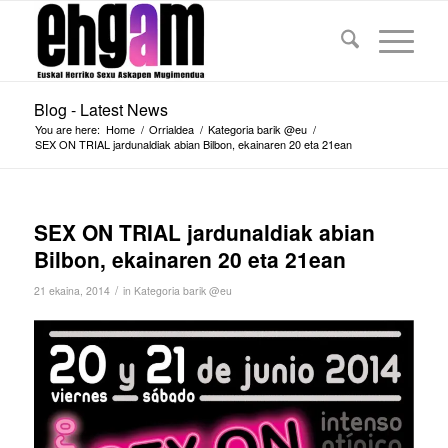
Blog - Latest News
You are here:
Home
/
Orrialdea
/
Kategoria barik @eu
/
SEX ON TRIAL jardunaldiak abian Bilbon, ekainaren 20 eta 21ean
SEX ON TRIAL jardunaldiak abian
Bilbon, ekainaren 20 eta 21ean
/
21 ekaina, 2014
in
Kategoria barik @eu