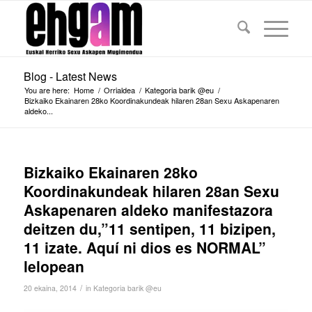
Blog - Latest News
You are here:
Home
/
Orrialdea
/
Kategoria barik @eu
/
Bizkaiko Ekainaren 28ko Koordinakundeak hilaren 28an Sexu Askapenaren
aldeko...
Bizkaiko Ekainaren 28ko
Koordinakundeak hilaren 28an Sexu
Askapenaren aldeko manifestazora
deitzen du,”11 sentipen, 11 bizipen,
11 izate. Aquí ni dios es NORMAL”
lelopean
/
20 ekaina, 2014
in
Kategoria barik @eu