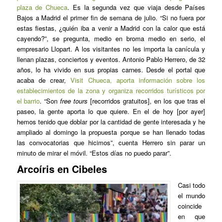
plaza de Chueca
. Es la segunda vez que viaja desde Países
Bajos a Madrid el primer fin de semana de julio. “Si no fuera por
estas fiestas, ¿quién iba a venir a Madrid con la calor que está
cayendo?”, se pregunta, medio en broma medio en serio, el
empresario Llopart. A los visitantes no les importa la canícula y
llenan plazas, conciertos y eventos. Antonio Pablo Herrero, de 32
años, lo ha vivido en sus propias carnes. Desde el portal que
acaba de crear,
Visit Chueca, aporta información sobre los
establecimientos de la zona y organiza recorridos turísticos por
el barrio
. “Son
free tours
[recorridos gratuitos], en los que tras el
paseo, la gente aporta lo que quiere. En el de hoy [por ayer]
hemos tenido que doblar por la cantidad de gente interesada y he
ampliado al domingo la propuesta porque se han llenado todas
las convocatorias que hicimos”, cuenta Herrero sin parar un
minuto de mirar el móvil. “Estos días no puedo parar”.
Arcoíris en Cibeles
Casi todo
el mundo
coincide
en que