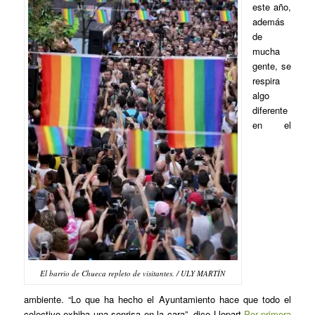
este año,
además
de
mucha
gente, se
respira
algo
diferente
en el
El barrio de Chueca repleto de visitantes. / ULY MARTÍN
ambiente. “Lo que ha hecho el Ayuntamiento hace que todo el
colectivo exhiba una sonrisa en la cara”, dice Llopart.
Por primera