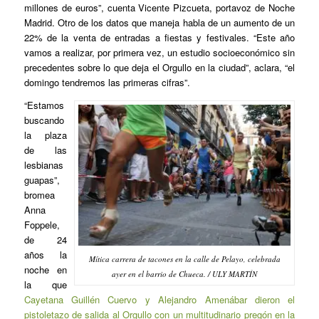
millones de euros”, cuenta Vicente Pizcueta, portavoz de Noche
Madrid. Otro de los datos que maneja habla de un aumento de un
22% de la venta de entradas a fiestas y festivales. “Este año
vamos a realizar, por primera vez, un estudio socioeconómico sin
precedentes sobre lo que deja el Orgullo en la ciudad”, aclara, “el
domingo tendremos las primeras cifras”.
“Estamos
buscando
la plaza
de las
lesbianas
guapas”,
bromea
Anna
Foppele,
de 24
años la
Mítica carrera de tacones en la calle de Pelayo, celebrada
noche en
ayer en el barrio de Chueca. / ULY MARTÍN
la que
Cayetana Guillén Cuervo y Alejandro Amenábar dieron el
pistoletazo de salida al Orgullo con un multitudinario pregón en la