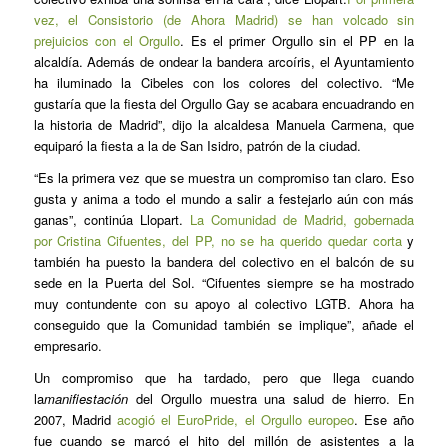
vez, el Consistorio (de Ahora Madrid) se han volcado sin
prejuicios con el Orgullo
. Es el primer Orgullo sin el PP en la
alcaldía. Además de ondear la bandera arcoíris, el Ayuntamiento
ha iluminado la Cibeles con los colores del colectivo. “Me
gustaría que la fiesta del Orgullo Gay se acabara encuadrando en
la historia de Madrid”, dijo la alcaldesa Manuela Carmena, que
equiparó la fiesta a la de San Isidro, patrón de la ciudad.
“Es la primera vez que se muestra un compromiso tan claro. Eso
gusta y anima a todo el mundo a salir a festejarlo aún con más
ganas”, continúa Llopart.
La Comunidad de Madrid, gobernada
por Cristina Cifuentes, del PP, no se ha querido quedar corta
y
también ha puesto la bandera del colectivo en el balcón de su
sede en la Puerta del Sol. “Cifuentes siempre se ha mostrado
muy contundente con su apoyo al colectivo LGTB. Ahora ha
conseguido que la Comunidad también se implique”, añade el
empresario.
Un compromiso que ha tardado, pero que llega cuando
la
manifiestación
del Orgullo muestra una salud de hierro. En
2007, Madrid
acogió el EuroPride, el Orgullo europeo
. Ese año
fue cuando se marcó el hito del millón de asistentes a la