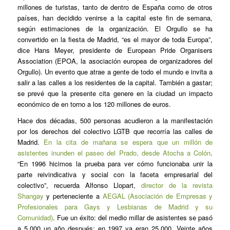
millones de turistas, tanto de dentro de España como de otros
países, han decidido venirse a la capital este fin de semana,
según estimaciones de la organización. El Orgullo se ha
convertido en la fiesta de Madrid, “es el mayor de toda Europa”,
dice Hans Meyer, presidente de European Pride Organisers
Association (EPOA, la asociación europea de organizadores del
Orgullo). Un evento que atrae a gente de todo el mundo e invita a
salir a las calles a los residentes de la capital. También a gastar;
se prevé que la presente cita genere en la ciudad un impacto
económico de en torno a los 120 millones de euros.
Hace dos décadas, 500 personas acudieron a la manifestación
por los derechos del colectivo LGTB que recorría las calles de
Madrid.
En la cita de mañana se espera que un millón de
asistentes inunden el paseo del Prado, desde Atocha a Colón
.
“En 1996 hicimos la prueba para ver cómo funcionaba unir la
parte reivindicativa y social con la faceta empresarial del
colectivo”, recuerda Alfonso Llopart,
director de la revista
Shangay
y perteneciente a
AEGAL (Asociación de Empresas y
Profesionales para Gays y Lesbianas de Madrid y su
Comunidad)
. Fue un éxito: del medio millar de asistentes se pasó
a 5.000 un año después; en 1997 ya eran 25.000. Veinte años