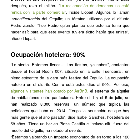
después, roza el millón. “
La reclamación de derechos no está
reñida con la parte comercial
”, incide Llopart. Algunos lo llaman
la
manifiestación
del Orgullo; un término utilizado por el difunto
Pedro Zerolo. “Fue Pedro quien planteó que esto se tenía que
hacer así: para que este evento tuviera éxito había que unirse”,
añade Llopart.
Ocupación hotelera: 90%
“Lo siento. Estamos llenos… Las fiestas, ya sabes”, contestan
desde el hostel Room 007, situado en la calle Fuencarral, en
pleno epicentro de la cara más festiva del Orgullo. La ocupación
hotelera en el distrito Centro está estos días al 90%. Por eso,
algunos visitantes han optado por AirBnB,
el sistema de alquiler
de habitaciones entre particulares. Entre el 1 y el 5 de julio, se
han realizado 8.300 reservas, un número que triplica las
peticiones que hubo en 2014. “Tengo la sensación de que hay
más gente que el año pasado”, dice Isabel Sánchez, hostelera de
58 años. Tiene un bar en Plaza Castilla e incluso allí, fuera del
meollo del Orgullo, ha notado el evento.
“Estamos valorando un impacto económico de en torno a los 120