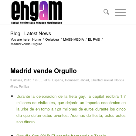
Blog - Latest News
You are here:
Home
/
Orrialdea
/
MASS-MEDIA
/
EL PAIS
/
Madrid vende Orgullo
Madrid vende Orgullo
/
3 uztaila, 2015
in
EL PAIS
,
España
,
Homosexualidad
,
Libertad sexual
,
Noticia
@es
,
Política
Durante la celebración de la fieta gay, la capital recibirá 1,7
millones de visitantes, que dejarán un impacto económico en
la urbe de en torno a 120 millones de euros durante los cinco
día que duran estos eventos. Además de fiesta, estos actos
son dinero
Orgullo Gay 2015: El pregón homenaje a Zerolo