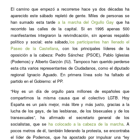
El camino que empezó a recorrerse hace ya dos décadas ha
aparecido este sábado repletó de gente. Miles de personas se
han sumado esta tarde
a la marcha del Orgullo Gay
que ha
recorrido las calles de la capital. Si en 1995 apenas 500
manifestantes integraron la reivindicación, sin apenas respaldo
político y social; este sábado,
los participantes han llenado el
Paseo de la Castellana
, con los principales líderes de la
oposición a la cabeza: Pedro Sánchez (PSOE), Pablo Iglesias
(Podemos) y Alberto Garzón (IU). Tampoco han querido perderse
esta cita varios representantes de Ciudadanos, como el diputado
regional Ignacio Aguado. En primera línea solo ha faltado el
partido en el Gobierno: el PP.
“Hoy es un día de orgullo para millones de españoles que
compartimos la misma causa que el colectivo LGTB. Hoy
España es un país mejor, más libre y más justo, gracias a la
lucha de los gays, de las lesbianas, de los bisexuales y de los
transexuales”, ha afirmado el secretario general de los
socialistas, que se
ha colocado a la cabeza de la marcha
. A
pocos metros de él, también liderando la protesta, se encontraba
el líder de Podemos, que ha apostado por impulsar una “ley