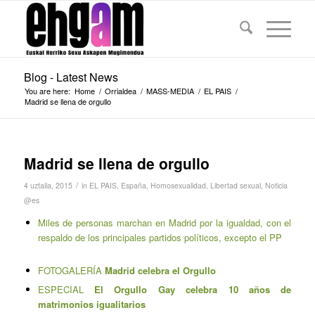
Blog - Latest News
You are here:
Home
/
Orrialdea
/
MASS-MEDIA
/
EL PAIS
/
Madrid se llena de orgullo
Madrid se llena de orgullo
/
4 uztaila, 2015
in
EL PAIS
,
España
,
Homosexualidad
,
Libertad sexual
,
Noticia
@es
Miles de personas marchan en Madrid por la igualdad, con el
respaldo de los principales partidos políticos, excepto el PP
FOTOGALERÍA
Madrid celebra el Orgullo
ESPECIAL
El Orgullo Gay celebra 10 años de
matrimonios igualitarios