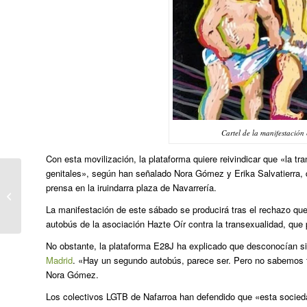
Cartel de la manifestación
Con esta movilización, la plataforma quiere reivindicar que «la t
genitales», según han señalado Nora Gómez y Erika Salvatierra, 
Esperanza Aguirre financió a
prensa en la iruindarra plaza de Navarrería.
HazteOir con dinero de la Agencia de
La manifestación de este sábado se producirá tras el rechazo que 
Cooperación...
autobús de la asociación Hazte Oír contra la transexualidad, que 
No obstante, la plataforma E28J ha explicado que desconocían si 
Madrid
. «Hay un segundo autobús, parece ser. Pero no sabemos t
Nora Gómez.
Los colectivos LGTB de Nafarroa han defendido que «esta socie