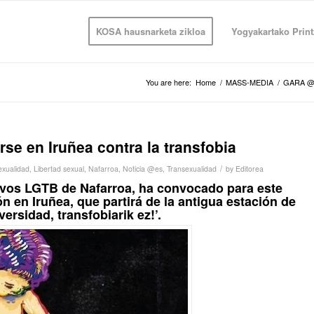
KOSA hausnarketa zikloa
Yogyakartako Print
You are here:
Home
/
MASS-MEDIA
/
GARA @
se en Iruñea contra la transfobia
/
xualidad
,
Libertad sexual
,
Nafarroa
,
Noticia @es
,
Transexualidad
by
Editorea
tivos LGTB de Nafarroa, ha convocado para este
n en Iruñea, que partirá de la antigua estación de
ersidad, transfobiarik ez!’.