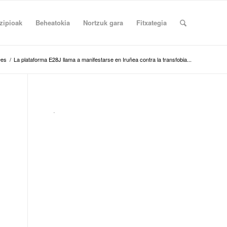
zipioak
Beheatokia
Nortzuk gara
Fitxategia
es
/
La plataforma E28J llama a manifestarse en Iruñea contra la transfobia...
.