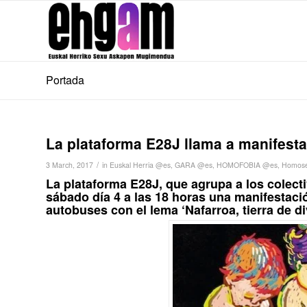
Portada
La plataforma E28J llama a manifestar
/
3 March, 2017
in
Euskal Herria @es
,
GARA @es
,
HOMOFOBIA @es
,
Homose
La plataforma E28J, que agrupa a los colec
sábado día 4 a las 18 horas una manifestació
autobuses con el lema ‘Nafarroa, tierra de div