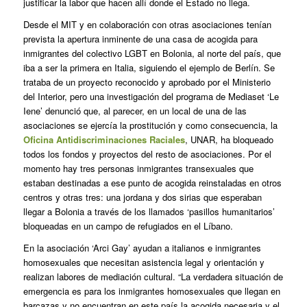
justificar la labor que hacen allí donde el Estado no llega.
Desde el MIT y en colaboración con otras asociaciones tenían
prevista la apertura inminente de una casa de acogida para
inmigrantes del colectivo LGBT en Bolonia, al norte del país, que
iba a ser la primera en Italia, siguiendo el ejemplo de Berlín. Se
trataba de un proyecto reconocido y aprobado por el Ministerio
del Interior, pero una investigación del programa de Mediaset ‘Le
Iene’ denunció que, al parecer, en un local de una de las
asociaciones se ejercía la prostitución y como consecuencia, la
Oficina Antidiscriminaciones Raciales
, UNAR, ha bloqueado
todos los fondos y proyectos del resto de asociaciones. Por el
momento hay tres personas inmigrantes transexuales que
estaban destinadas a ese punto de acogida reinstaladas en otros
centros y otras tres: una jordana y dos sirias que esperaban
llegar a Bolonia a través de los llamados ‘pasillos humanitarios’
bloqueadas en un campo de refugiados en el Líbano.
En la asociación ‘Arci Gay’ ayudan a italianos e inmigrantes
homosexuales que necesitan asistencia legal y orientación y
realizan labores de mediación cultural. “La verdadera situación de
emergencia es para los inmigrantes homosexuales que llegan en
barcazas y no encuentran en este país la acogida necesaria y el