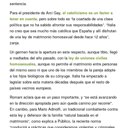
sentencia.
Para el presidente de Arci Gay,
el catolicismo es un factor a
tener en cuenta
, pero sobre todo es “la coartada de una clase
política que no ha sabido afrontar sus responsabilidades”. “Italia
no creo que sea mucho más católica que España y allí disfrutan
de una ley de matrimonio homosexual desde hace 12 años”,
zanja.
Un germen hacia la apertura en este respecto, aunque tibio, llegó
a mediados del año pasado, con la
ley de uniones civiles
homosexuales
, aunque no permite el matrimonio entre personas
del mismo sexo ni que uno de los miembros de la pareja adopte
a los hijos biológicos de su cónyuge. Italia ha empezado a
legislar sobre esta materia décadas después que el resto de
países vecinos europeos.
Romani aclara que es un paso importante, y “se está avanzando
en la dirección apropiada pero aún queda camino por recorrer”.
En cambio, para Mario Adinolfi, un tradicional combatiente contra
esta ley y defensor de la familia “natural basada en el
matrimonio”, como explica a Público, la reciente norma
“conducirá a prácticas que consideramos violentas y criminales