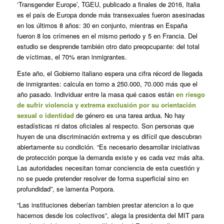
‘Transgender Europe’, TGEU, publicado a finales de 2016, Italia
es el país de Europa donde más transexuales fueron asesinadas
en los últimos 8 años: 30 en conjunto, mientras en España
fueron 8 los crímenes en el mismo periodo y 5 en Francia. Del
estudio se desprende también otro dato preopcupante: del total
de víctimas, el 70% eran inmigrantes.
Este año, el Gobierno italiano espera una cifra récord de llegada
de inmigrantes: calcula en torno a 250.000, 70.000 más que el
año pasado. Individuar entre la masa qué casos están
en riesgo
de sufrir violencia y extrema exclusión por su orientación
sexual o identidad
de género es una tarea ardua. No hay
estadísticas ni datos oficiales al respecto. Son personas que
huyen de una discriminación extrema y es difícil que descubran
abiertamente su condición. “Es necesario desarrollar iniciativas
de protección porque la demanda existe y es cada vez más alta.
Las autoridades necesitan tomar conciencia de esta cuestión y
no se puede pretender resolver de forma superficial sino en
profundidad”, se lamenta Porpora.
“Las instituciones deberían tambien prestar atencion a lo que
hacemos desde los colectivos”, alega la presidenta del MIT para