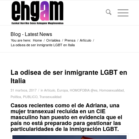
Blog - Latest News
You are here:
Home
/
Orrialdea
/
Prensa
/
Artículo
/
La odisea de ser inmigrante LGBT en Italia
La odisea de ser inmigrante LGBT en
Italia
/
31 martxoa, 2017
in
Artículo
,
Europa
,
HOMOFOBIA @es
,
Homosexualidad
,
Política
,
PUBLICO
,
Transexualidad
Casos recientes como el de Adriana, una
mujer transexual recluída en un CIE
masculino han puesto en evidencia que el
país no está preparado para gestionar las
particularidades de la inmigración LGBT.