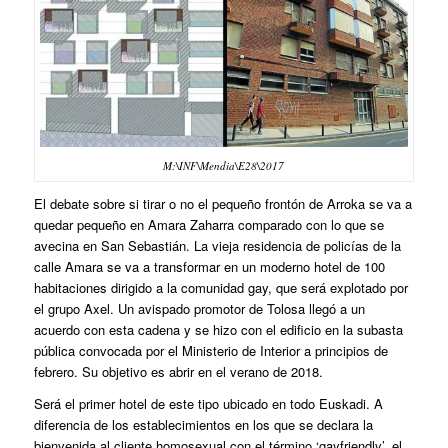
M:\INF\Mendia\E28\2017
El debate sobre si tirar o no el pequeño frontón de Arroka se va a
quedar pequeño en Amara Zaharra comparado con lo que se
avecina en
San Sebastián
. La vieja residencia de policías de la
calle
Amara
se va a transformar en un
moderno hotel de 100
habitaciones dirigido a la comunidad gay
, que será explotado por
el grupo Axel. Un avispado promotor de Tolosa llegó a un
acuerdo con esta cadena y se hizo con el edificio en la subasta
pública convocada por el Ministerio de Interior a principios de
febrero. Su objetivo es
abrir en el verano de 2018
.
Será
el primer hotel de este tipo ubicado en todo Euskadi
. A
diferencia de los establecimientos en los que se declara la
bienvenida al cliente homosexual con el término ‘gayfriendly’, el