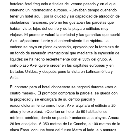
hotelero Axel fraguado a finales del verano pasado y en el que
intervino un intermediario europeo. «Llevaban tiempo queriendo
tener un hotel aquí, por la ciudad y su capacidad de atracción de
ciudadanos franceses, pero no les gustaban las parcelas que
habían visto, lejos del centro y de la playa o edificios muy
viejos». El promotor valoró la seriedad y las garantías que aportó
Axel. «Apostaron fuerte y el entendimiento fue rápido». La
cadena se haya en plena expansión, apoyado por la fortaleza de
un fondo de inversión internacional que mediante la inyección de
liquidez se ha hecho recientemente con el 33% del grupo. A
corto plazo Axel quiere crecer en las capitales europeas y en
Estados Unidos, y después pone la vista en Latinoamérica y
Asia.
El contrato para el hotel donostiarra se negoció durante «tres o
cuatro meses». El promotor compraba la parcela, se queda con
la propiedad y se encargará de su derribo parcial y
reacondicionamiento como hotel. Axel alquilará el edificio a 20
años y lo explotará.
«Querían un hotel de 90 habitaciones
mínimo, céntrico, donde se pueda ir andando a la playa»
. Amara
26 les encajaba. A 350 metros de La Concha, a 100 metros de la
plaza Easo, con una boca del futuro Metro al lado, a 5 minutos