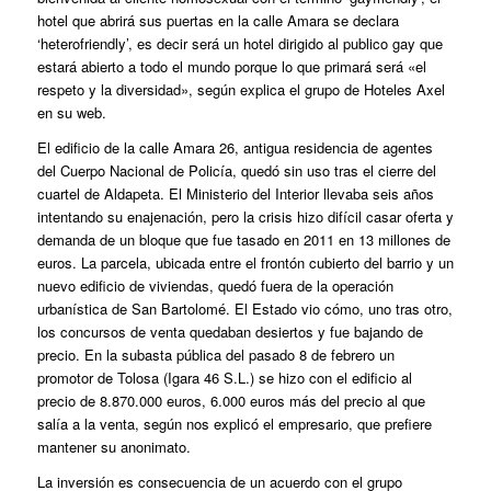
hotel que abrirá sus puertas en la calle Amara se declara
‘heterofriendly’, es decir será un hotel dirigido al publico gay que
estará abierto a todo el mundo porque lo que primará será «el
respeto y la diversidad», según explica el grupo de Hoteles Axel
en su web.
El edificio de la calle Amara 26,
antigua residencia de agentes
del Cuerpo Nacional de Policía
, quedó sin uso tras el cierre del
cuartel de Aldapeta. El Ministerio del Interior llevaba seis años
intentando su enajenación, pero la crisis hizo difícil casar oferta y
demanda de un bloque que fue tasado en 2011 en 13 millones de
euros. La parcela, ubicada entre el frontón cubierto del barrio y un
nuevo edificio de viviendas, quedó fuera de la operación
urbanística de San Bartolomé. El Estado vio cómo, uno tras otro,
los concursos de venta quedaban desiertos y fue bajando de
precio. En la subasta pública del pasado 8 de febrero un
promotor de Tolosa (Igara 46 S.L.)
se hizo con el edificio al
precio de 8.870.000 euros, 6.000 euros más del precio al que
salía a la venta
, según nos explicó el empresario, que prefiere
mantener su anonimato.
La inversión es consecuencia de un acuerdo con el grupo