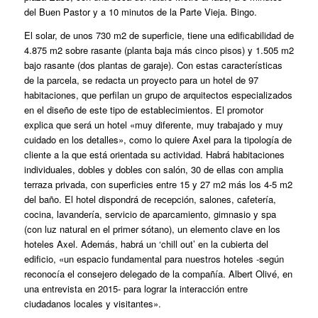
del Buen Pastor y a 10 minutos de la Parte Vieja. Bingo.
El solar, de unos 730 m2 de superficie, tiene una edificabilidad de
4.875 m2 sobre rasante (planta baja más cinco pisos) y 1.505 m2
bajo rasante (dos plantas de garaje). Con estas características
de la parcela, se redacta un proyecto para un hotel de 97
habitaciones, que perfilan un grupo de arquitectos especializados
en el diseño de este tipo de establecimientos. El promotor
explica que
será un hotel «muy diferente, muy trabajado y muy
cuidado en los detalles»
, como lo quiere Axel para la tipología de
cliente a la que está orientada su actividad. Habrá habitaciones
individuales, dobles y dobles con salón, 30 de ellas con amplia
terraza privada, con superficies entre 15 y 27 m2 más los 4-5 m2
del baño. El hotel dispondrá de recepción, salones, cafetería,
cocina, lavandería, servicio de aparcamiento, gimnasio y spa
(con luz natural en el primer sótano), un elemento clave en los
hoteles Axel. Además, habrá un ‘chill out’ en la cubierta del
edificio, «un espacio fundamental para nuestros hoteles -según
reconocía el consejero delegado de la compañía. Albert Olivé, en
una entrevista en 2015- para lograr la interacción entre
ciudadanos locales y visitantes».