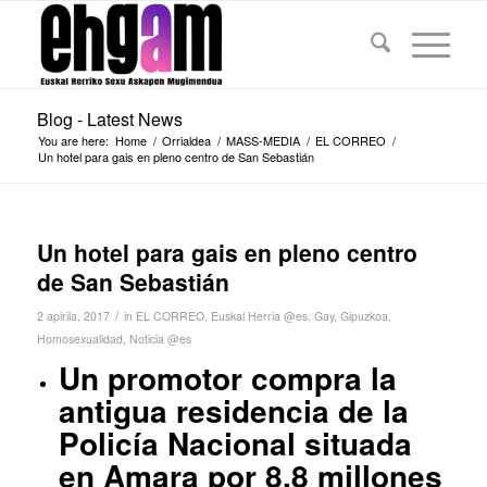
Blog - Latest News
You are here:
Home
/
Orrialdea
/
MASS-MEDIA
/
EL CORREO
/
Un hotel para gais en pleno centro de San Sebastián
Un hotel para gais en pleno centro
de San Sebastián
/
2 apirila, 2017
in
EL CORREO
,
Euskal Herria @es
,
Gay
,
Gipuzkoa
,
Homosexualidad
,
Noticia @es
Un promotor compra la
antigua residencia de la
Policía Nacional situada
en Amara por 8,8 millones