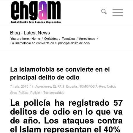
Blog - Latest News
You are here:
Home
/
Orrialdea
/
Temática
/
Agresiones
/
La islamofobia se convierte en el principal delito de odio
La islamofobia se convierte en el
principal delito de odio
/
7 iraila, 2015
in
Agresiones
,
EL PAIS
,
España
,
HOMOFOBIA @es
,
Noticia
@es
,
Política
,
Religión
,
Transexualidad
La policía ha registrado 57
delitos de odio en lo que va
de año. Los ataques contra
el Islam representan el 40
%