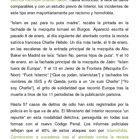
comparables y con un estudio previo de Interior, los incidentes de
este tipo eran mayoritariamente por racismo y homofobia.
“Islam es paz para tu puta madre”, rezaba la pintada en la
fachada de la mezquita Ismael en Burgos. Apareció escrita el
pasado 8 de enero, al día siguiente del atentado contra la revista
satírica francesa Charlie Hebdo. Un día más tarde, el 9 de enero,
en las escaleras de la entrada principal de la mezquita de Abu
Baker en Madrid se leía: “Islam No, perros hijos de puta”. Y el 10
de enero, en la fachada principal de la mezquita de Jaén: “Islam
fuera de Europa”. Y el 13 en Jerez de la Frontera (Mezquita En-
Noor): “Fuck Islamic” [“Que os jodan, islamistas”] y tachados los
nombres de ISIS y Al Qaeda, junto a un “Je suis Charlie” [“Yo
soy Charlie”], el grito de solidaridad que recorrió Europa tras la
muerte a tiros de los 11 periodistas de la publicación parisina.
Hasta 57 casos de delitos de odio han sido registrados por la
policía en lo que va de año. El Ministerio del Interior reconoce “un
repunte” en esta modalidad delictiva, perseguida en todas sus
formas con el nuevo Código Penal. Los informes policiales
reflejan que el 40% de estos ataques son por
islamofobia.
Comenzaron a sucederse tras el atentado contra la revista