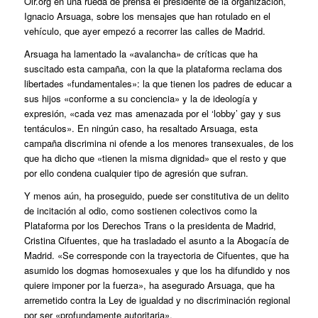
Oir.org en una rueda de prensa el presidente de la organización,
Ignacio Arsuaga, sobre los mensajes que han rotulado en el
vehículo, que ayer empezó a recorrer las calles de Madrid.
Arsuaga ha lamentado la «avalancha» de críticas que ha
suscitado esta campaña, con la que la plataforma reclama dos
libertades «fundamentales»: la que tienen los padres de educar a
sus hijos «conforme a su conciencia» y la de ideología y
expresión, «cada vez mas amenazada por el ‘lobby’ gay y sus
tentáculos». En ningún caso, ha resaltado Arsuaga, esta
campaña discrimina ni ofende a los menores transexuales, de los
que ha dicho que «tienen la misma dignidad» que el resto y que
por ello condena cualquier tipo de agresión que sufran.
Y menos aún, ha proseguido, puede ser constitutiva de un delito
de incitación al odio, como sostienen colectivos como la
Plataforma por los Derechos Trans o la presidenta de Madrid,
Cristina Cifuentes, que ha trasladado el asunto a la Abogacía de
Madrid
. «Se corresponde con la trayectoria de Cifuentes, que ha
asumido los dogmas homosexuales y que los ha difundido y nos
quiere imponer por la fuerza», ha asegurado Arsuaga, que ha
arremetido contra la Ley de igualdad y no discriminación regional
por ser «profundamente autoritaria».