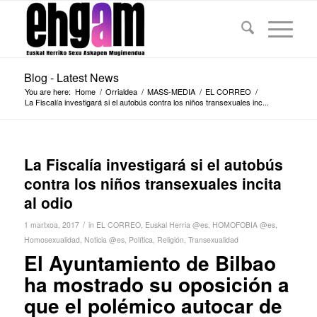
Blog - Latest News
You are here:
Home
/
Orrialdea
/
MASS-MEDIA
/
EL CORREO
/
La Fiscalía investigará si el autobús contra los niños transexuales inc...
La Fiscalía investigará si el autobús
contra los niños transexuales incita
al odio
/
1 martxoa, 2017
in
EL CORREO
,
Euskal Herria @es
,
HOMOFOBIA @es
,
Homosexualidad
,
Noticia @es
,
Política
,
Religión
,
Transexualidad
El Ayuntamiento de Bilbao
ha mostrado su oposición a
que el polémico autocar de