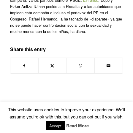
campaña. Varios partidos como el PSOE,
EH Bildu
, Equo y
Ezker Anitza-IU han pedido a la Fiscalía y a las autoridades que
impidan esta campaña e incluso el portavoz del PP en el
Congreso, Rafael Hernando, la ha tachado de «disparate» ya que
no se puede hacer confrontación social con la sexualidad y
mucho menos con la de los niños, ha dicho.
Share this entry
This website uses cookies to improve your experience. We'll
assume you're ok with this, but you can opt-out if you wish.
© Copyright -
Euskal Herriko Gay-Les Askapen Mugimendua
-
powered by
Read More
Accept
Enfold WordPress Theme