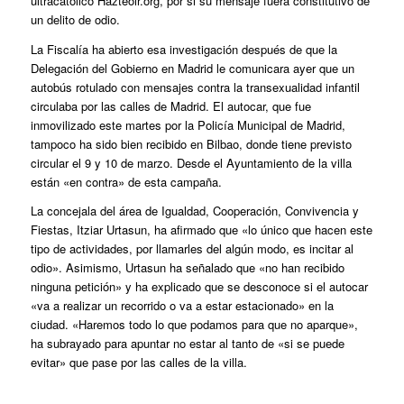
ultracatólico Hazteoir.org, por si su mensaje fuera constitutivo de
un delito de odio.
La Fiscalía ha abierto esa investigación después de que la
Delegación del Gobierno en Madrid le comunicara ayer que un
autobús rotulado con mensajes contra la transexualidad infantil
circulaba por las calles de Madrid. El autocar, que fue
inmovilizado este martes por la Policía Municipal de Madrid,
tampoco ha sido bien recibido en Bilbao, donde tiene previsto
circular el 9 y 10 de marzo.
Desde el Ayuntamiento de la villa
están «en contra» de esta campaña
.
La concejala del área de Igualdad, Cooperación, Convivencia y
Fiestas, Itziar Urtasun, ha afirmado que «lo único que hacen este
tipo de actividades, por llamarles del algún modo, es incitar al
odio». Asimismo, Urtasun ha señalado que «no han recibido
ninguna petición» y ha explicado que se desconoce si el autocar
«va a realizar un recorrido o va a estar estacionado» en la
ciudad. «Haremos todo lo que podamos para que no aparque»,
ha subrayado para apuntar no estar al tanto de «si se puede
evitar» que pase por las calles de la villa.