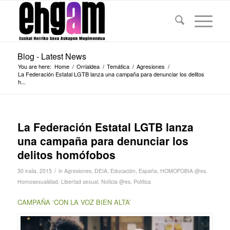
Blog - Latest News
You are here:
Home
/
Orrialdea
/
Temática
/
Agresiones
/
La Federación Estatal LGTB lanza una campaña para denunciar los delitos
h...
La Federación Estatal LGTB lanza
una campaña para denunciar los
delitos homófobos
/
30 iraila, 2015
in
Agresiones
,
DEIA
,
Educación
,
España
,
HOMOFOBIA @es
,
Homosexualidad
,
Libertad sexual
,
Noticia @es
,
Política
CAMPAÑA ‘CON LA VOZ BIEN ALTA’