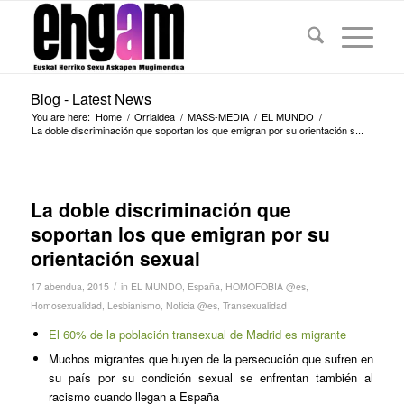
Blog - Latest News
You are here:
Home
/
Orrialdea
/
MASS-MEDIA
/
EL MUNDO
/
La doble discriminación que soportan los que emigran por su orientación s...
La doble discriminación que
soportan los que emigran por su
orientación sexual
/
17 abendua, 2015
in
EL MUNDO
,
España
,
HOMOFOBIA @es
,
Homosexualidad
,
Lesbianismo
,
Noticia @es
,
Transexualidad
El 60% de la población transexual de Madrid es migrante
Muchos migrantes que huyen de la persecución que sufren en
su país por su condición sexual se enfrentan también al
racismo cuando llegan a España