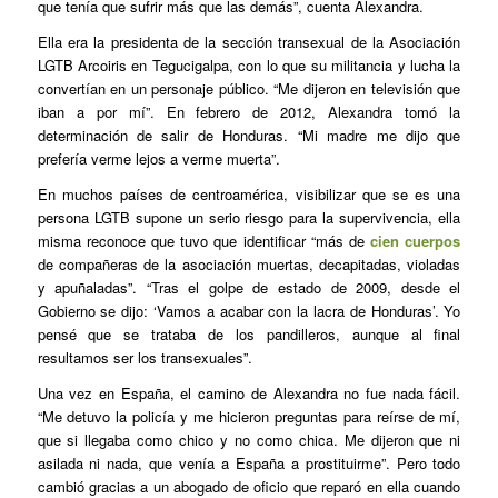
que tenía que sufrir más que las demás”, cuenta Alexandra.
Ella era la presidenta de la sección transexual de la Asociación
LGTB Arcoiris en Tegucigalpa, con lo que su militancia y lucha la
convertían en un personaje público. “Me dijeron en televisión que
iban a por mí”. En febrero de 2012, Alexandra tomó la
determinación de salir de Honduras. “Mi madre me dijo que
prefería verme lejos a verme muerta”.
En muchos países de centroamérica, visibilizar que se es una
persona LGTB supone un serio riesgo para la supervivencia, ella
misma reconoce que tuvo que identificar “más de
cien cuerpos
de compañeras de la asociación muertas, decapitadas, violadas
y apuñaladas”. “Tras el golpe de estado de 2009, desde el
Gobierno se dijo: ‘Vamos a acabar con la lacra de Honduras’. Yo
pensé que se trataba de los pandilleros, aunque al final
resultamos ser los transexuales”.
Una vez en España, el camino de Alexandra no fue nada fácil.
“Me detuvo la policía y me hicieron preguntas para reírse de mí,
que si llegaba como chico y no como chica. Me dijeron que ni
asilada ni nada, que venía a España a prostituirme”. Pero todo
cambió gracias a un abogado de oficio que reparó en ella cuando