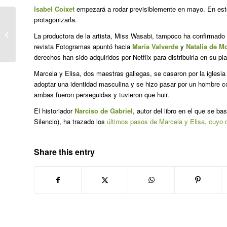
Isabel Coixet
empezará a rodar previsiblemente en mayo. En est
protagonizarla.
EHGAMek Gipuzkoan Zinegoaken
La productora de la artista, Miss Wasabi, tampoco ha confirmado
Hedapenarekin laguntzen du
revista
Fotogramas
apuntó hacia
María Valverde
y
Natalia de M
derechos han sido adquiridos por Netflix para distribuirla en su 
Marcela y Elisa, dos maestras gallegas, se casaron por la iglesia 
adoptar una identidad masculina y se hizo pasar por un hombre 
ambas fueron perseguidas y tuvieron que huir.
El historiador
Narciso de Gabriel
, autor del libro en el que se bas
Silencio), ha trazado los
últimos pasos de Marcela y Elisa, cuyo d
Share this entry