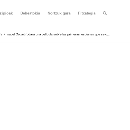
zipioak
Beheatokia
Nortzuk gara
Fitxategia
ra
/
Isabel Coixet rodará una película sobre las primeras lesbianas que se c...
.