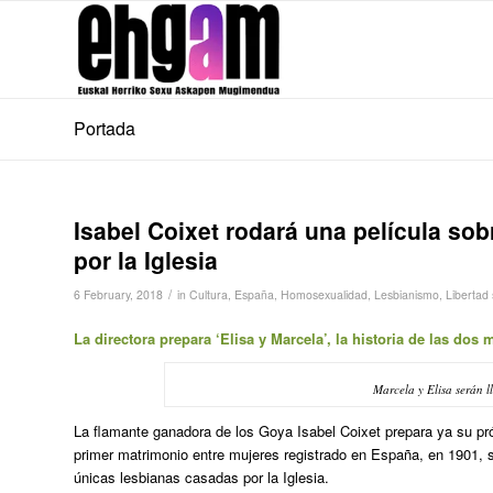
Portada
Isabel Coixet rodará una película so
por la Iglesia
/
6 February, 2018
in
Cultura
,
España
,
Homosexualidad
,
Lesbianismo
,
Libertad
La directora prepara ‘Elisa y Marcela’, la historia de las do
Marcela y Elisa serán l
La flamante ganadora de los Goya Isabel Coixet prepara ya su p
primer matrimonio entre mujeres registrado en España, en 1901, 
únicas lesbianas casadas por la Iglesia.