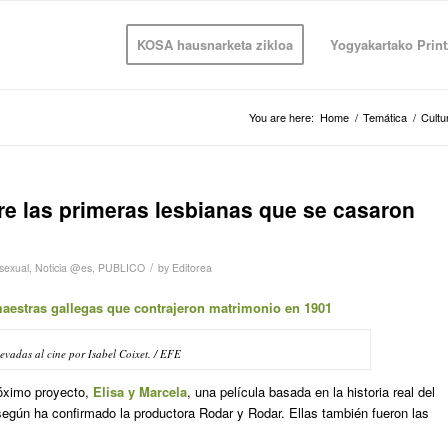
KOSA hausnarketa zikloa
Yogyakartako Print
You are here:
Home
/
Temática
/
Cultu
bre las primeras lesbianas que se casaron
/
 sexual
,
Noticia @es
,
PUBLICO
by
Editorea
s maestras gallegas que contrajeron matrimonio en 1901
levadas al cine por Isabel Coixet. / EFE
róximo proyecto,
Elisa y Marcela
, una película basada en la historia real del
según ha confirmado la productora Rodar y Rodar. Ellas también fueron las