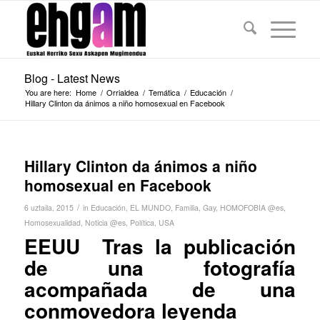
Blog - Latest News
You are here:
Home
/
Orrialdea
/
Temática
/
Educación
/
Hillary Clinton da ánimos a niño homosexual en Facebook
Hillary Clinton da ánimos a niño
homosexual en Facebook
/
6 uztaila, 2015
in
Educación
,
EL MUNDO
,
Familia
,
Gay
,
HOMOFOBIA @es
,
Homosexualidad
,
Noticia @es
,
Política
,
USA
EEUU Tras la publicación
de una fotografía
acompañada de una
conmovedora leyend
a