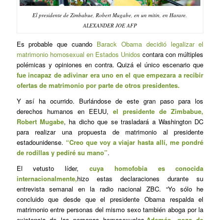
El presidente de Zimbabue, Robert Mugabe, en un mitin, en Harare.
ALEXANDER JOE AFP
Es probable que cuando
Barack Obama
decidió legalizar el
matrimonio homosexual en Estados Unidos
contara con múltiples
polémicas y opiniones en contra. Quizá el único escenario que
fue incapaz de adivinar era uno en el que empezara a recibir
ofertas de matrimonio por parte de otros presidentes.
Y así ha ocurrido. Burlándose de este gran paso para los
derechos humanos en EEUU,
el presidente de Zimbabue,
Robert Mugabe
, ha dicho que se trasladará a Washington DC
para realizar una propuesta de matrimonio al presidente
estadounidense.
“Creo que voy a viajar hasta allí, me pondré
de rodillas y pediré su mano”
.
El vetusto líder,
cuya homofobia es conocida
internacionalmente,
hizo estas declaraciones durante su
entrevista semanal en la radio nacional ZBC. “Yo sólo he
concluido que desde que el presidente Obama respalda el
matrimonio entre personas del mismo sexo también aboga por la
existencia de las personas homosexuales.
Además, goza de