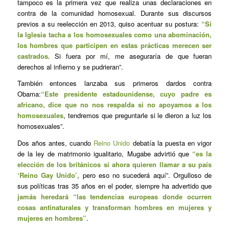
tampoco es la primera vez que realiza unas declaraciones en
contra de la comunidad homosexual. Durante sus discursos
previos a su reelección en 2013, quiso acentuar su postura:
“Si
la Iglesia tacha a los homosexuales como una abominación,
los hombres que participen en estas prácticas merecen ser
castrados.
Si fuera por mí, me aseguraría de que fueran
derechos al infierno y se pudrieran”.
También entonces lanzaba sus primeros dardos contra
Obama:
“Este presidente estadounidense, cuyo padre es
africano, dice que no nos respalda si no apoyamos a los
homosexuales
, tendremos que preguntarle si le dieron a luz los
homosexuales”.
Dos años antes, cuando
Reino Unido
debatía la puesta en vigor
de la ley de matrimonio igualitario, Mugabe advirtió que
“es la
elección de los británicos si ahora quieren llamar a su país
‘Reino Gay Unido’
, pero eso no sucederá aquí”. Orgulloso de
sus políticas tras 35 años en el poder, siempre ha advertido que
jamás heredará “las tendencias europeas donde ocurren
cosas antinaturales y transforman hombres en mujeres y
mujeres en hombres”.