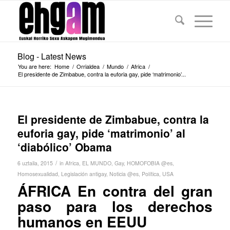
Blog - Latest News
You are here:
Home
/
Orrialdea
/
Mundo
/
Africa
/
El presidente de Zimbabue, contra la euforia gay, pide ‘matrimonio’...
El presidente de Zimbabue, contra la
euforia gay, pide ‘matrimonio’ al
‘diabólico’ Obama
/
6 uztaila, 2015
in
Africa
,
EL MUNDO
,
Gay
,
HOMOFOBIA @es
,
Homosexualidad
,
Legislación antigay
,
Noticia @es
,
Política
,
USA
ÁFRICA En contra del gran
paso para los derechos
humanos en EEUU