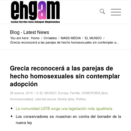
Blog - Latest News
You are here:
Home
/
Orrialdea
/
MASS-MEDIA
/
EL MUNDO
/
Grecia reconocerá a las parejas de hecho homosexuales sin contemplar a...
Grecia reconocerá a las parejas de
hecho homosexuales sin contemplar
adopción
/
28 azaroa, 2015
in
EL MUNDO
,
Europa
,
Familia
,
HOMOFOBIA @es
,
Homosexualidad
,
Libertad sexual
,
Noticia @es
,
Política
La comunidad LGTB exige una legislación más igualitaria
Los conservadores se muestran en contra del borrador de la
nueva ley