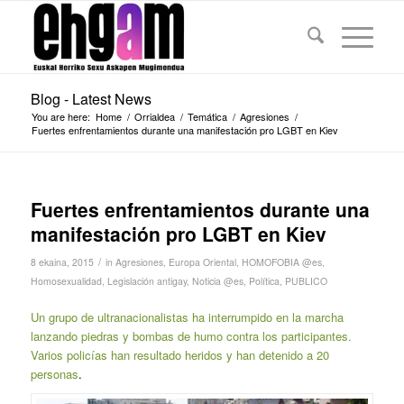
Blog - Latest News
You are here:
Home
/
Orrialdea
/
Temática
/
Agresiones
/
Fuertes enfrentamientos durante una manifestación pro LGBT en Kiev
Fuertes enfrentamientos durante una
manifestación pro LGBT en Kiev
/
8 ekaina, 2015
in
Agresiones
,
Europa Oriental
,
HOMOFOBIA @es
,
Homosexualidad
,
Legislación antigay
,
Noticia @es
,
Política
,
PUBLICO
Un grupo de ultranacionalistas ha interrumpido en la marcha
lanzando piedras y bombas de humo contra los participantes.
Varios policías han resultado heridos y han detenido a 20
personas
.