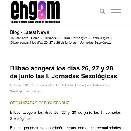
Blog - Latest News
You are here:
Home
/
Orrialdea
/
Euskal Herria @es
/
Bizkaia @es
/
Bilbao acogerá los días 26, 27 y 28 de junio las I. Jornadas Sexológic...
Bilbao acogerá los días 26, 27 y 28
de junio las I. Jornadas Sexológicas
/
8 ekaina, 2015
in
Bizkaia @es
,
DEIA
,
Euskal Herria @es
,
Noticia @es
,
Sexología
,
Sexualidad
ORGANIZADAS POR GURENDUZ
Bilbao acogerá los días 26, 27 y 28 de junio las I. Jornadas
Sexológicas.
En las jornadas se abordarán temas como las pecualiridades