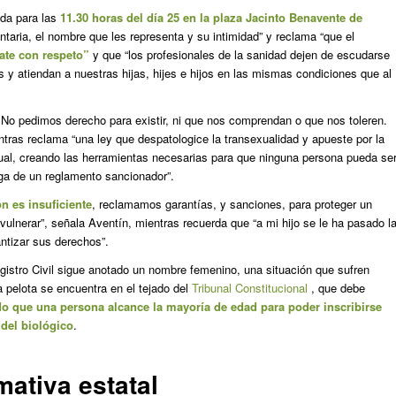
ada para las
11.30 horas del día 25 en la plaza Jacinto Benavente de
ntaria, el nombre que les representa y su intimidad” y reclama “que el
rate con respeto”
y que “los profesionales de la sanidad dejen de escudarse
s y atiendan a nuestras hijas, hijes e hijos en las mismas condiciones que al
 No pedimos derecho para existir, ni que nos comprendan o que nos toleren.
tras reclama “una ley que despatologice la transexualidad y apueste por la
xual, creando las herramientas necesarias para que ninguna persona pueda se
nga de un reglamento sancionador”.
n es insuficiente
, reclamamos garantías, y sanciones, para proteger un
vulnerar”, señala Aventín, mientras recuerda que “a mi hijo se le ha pasado l
antizar sus derechos”.
gistro Civil sigue anotado un nombre femenino, una situación que sufren
a pelota se encuentra en el tejado del
Tribunal Constitucional
, que debe
do que una persona alcance la mayoría de edad para poder inscribirse
 del biológico
.
mativa estatal