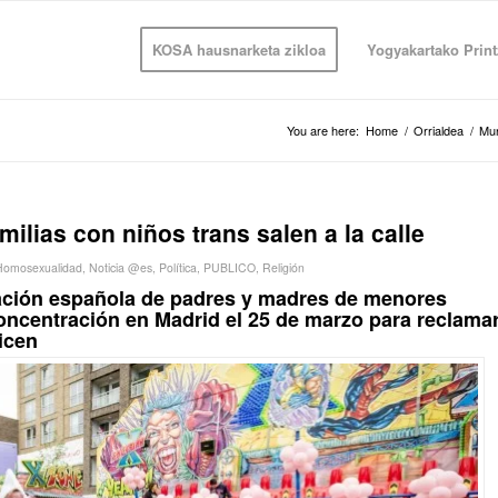
KOSA hausnarketa zikloa
Yogyakartako Print
You are here:
Home
/
Orrialdea
/
Mu
milias con niños trans salen a la calle
Homosexualidad
,
Noticia @es
,
Política
,
PUBLICO
,
Religión
ciación española de padres y madres de menores
oncentración en Madrid el 25 de marzo para reclama
icen