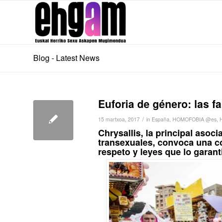
Blog - Latest News
Euforia de género: las fa
/
15 martxoa, 2017
in
España
,
HOMOFOBIA @es
,
Chrysallis, la principal aso
transexuales, convoca una c
respeto y leyes que lo garant