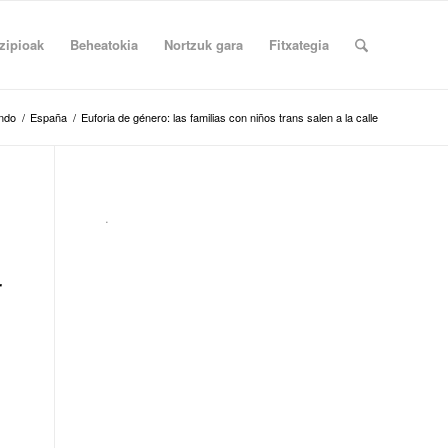
zipioak
Beheatokia
Nortzuk gara
Fitxategia
ndo
/
España
/
Euforia de género: las familias con niños trans salen a la calle
.
r