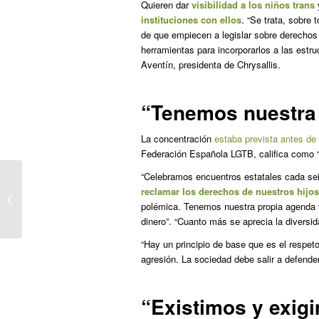
Quieren dar
visibilidad a los niños trans
instituciones con ellos
. “Se trata, sobre 
de que empiecen a legislar sobre derechos
herramientas para incorporarlos a las estru
Aventín, presidenta de Chrysallis.
“Tenemos nuestra
La concentración
estaba prevista antes de
Federación Española LGTB, califica como 
“Celebramos encuentros estatales cada se
reclamar los derechos de nuestros hijos
El Congreso pide al Gobierno que se
polémica. Tenemos nuestra propia agenda y
revoque la utilidad pública a HazteOir
dinero”. “Cuanto más se aprecia la diversi
“Hay un principio de base que es el respet
agresión. La sociedad debe salir a defende
“Existimos y exig