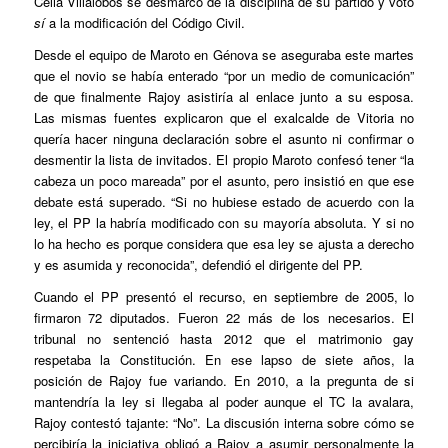
Celia Villalobos se desmarcó de la disciplina de su partido y votó
sí
a la modificación del Código Civil.
Desde el equipo de Maroto en Génova se aseguraba este martes
que el novio se había enterado “por un medio de comunicación”
de que finalmente Rajoy asistiría al enlace junto a su esposa.
Las mismas fuentes explicaron que el exalcalde de Vitoria no
quería hacer ninguna declaración sobre el asunto ni confirmar o
desmentir la lista de invitados. El propio Maroto confesó tener “la
cabeza un poco mareada” por el asunto, pero insistió en que ese
debate está superado. “Si no hubiese estado de acuerdo con la
ley, el PP la habría modificado con su mayoría absoluta. Y si no
lo ha hecho es porque considera que esa ley se ajusta a derecho
y es asumida y reconocida”, defendió el dirigente del PP.
Cuando el PP presentó el recurso, en septiembre de 2005, lo
firmaron 72 diputados. Fueron 22 más de los necesarios. El
tribunal no sentenció hasta 2012 que el matrimonio gay
respetaba la Constitución. En ese lapso de siete años, la
posición de Rajoy fue variando. En 2010, a la pregunta de si
mantendría la ley si llegaba al poder aunque el TC la avalara,
Rajoy contestó tajante: “No”. La discusión interna sobre cómo se
percibiría la iniciativa obligó a Rajoy a asumir personalmente la