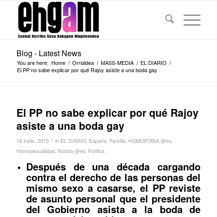
Blog - Latest News
You are here:
Home
/
Orrialdea
/
MASS-MEDIA
/
EL DIARIO
/
El PP no sabe explicar por qué Rajoy asiste a una boda gay
El PP no sabe explicar por qué Rajoy
asiste a una boda gay
/
16 iraila, 2015
in
EL DIARIO
,
España
,
Familia
,
HOMOFOBIA @es
,
Homosexualidad
,
Noticia @es
,
Política
Después de una década cargando
contra el derecho de las personas del
mismo sexo a casarse, el PP reviste
de asunto personal que el presidente
del Gobierno asista a la boda de