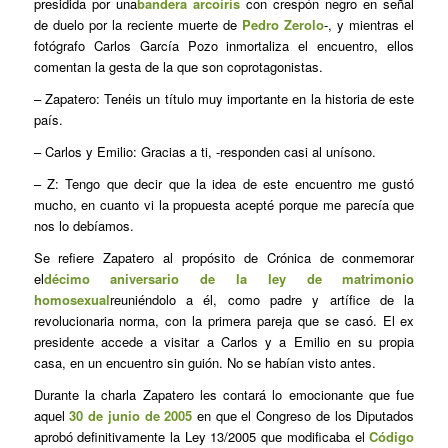
presidida por una
bandera arcoiris
con crespón negro en señal
de duelo por la reciente muerte de
Pedro Zerolo
-, y mientras el
fotógrafo Carlos García Pozo inmortaliza el encuentro, ellos
comentan la gesta de la que son coprotagonistas.
– Zapatero: Tenéis un título muy importante en la historia de este
país.
– Carlos y Emilio: Gracias a ti, -responden casi al unísono.
– Z: Tengo que decir que la idea de este encuentro me gustó
mucho, en cuanto vi la propuesta acepté porque me parecía que
nos lo debíamos.
Se refiere Zapatero al propósito de Crónica de conmemorar
el
décimo aniversario de la ley de matrimonio
homosexual
reuniéndolo a él, como padre y artífice de la
revolucionaria norma, con la primera pareja que se casó. El ex
presidente accede a visitar a Carlos y a Emilio en su propia
casa, en un encuentro sin guión. No se habían visto antes.
Durante la charla Zapatero les contará lo emocionante que fue
aquel
30 de junio de 2005
en que el Congreso de los Diputados
aprobó definitivamente la Ley 13/2005 que modificaba el
Código