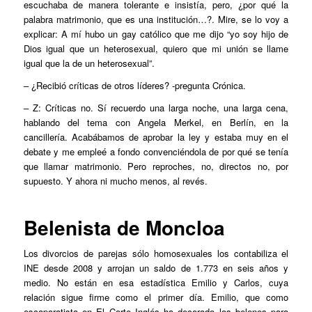
escuchaba de manera tolerante e insistía, pero, ¿por qué la
palabra matrimonio, que es una institución…?. Mire, se lo voy a
explicar: A mí hubo un gay católico que me dijo “yo soy hijo de
Dios igual que un heterosexual, quiero que mi unión se llame
igual que la de un heterosexual”.
– ¿Recibió críticas de otros líderes? -pregunta Crónica.
– Z: Críticas no. Sí recuerdo una larga noche, una larga cena,
hablando del tema con Angela Merkel, en Berlín, en la
cancillería. Acabábamos de aprobar la ley y estaba muy en el
debate y me empleé a fondo convenciéndola de por qué se tenía
que llamar matrimonio. Pero reproches, no, directos no, por
supuesto. Y ahora ni mucho menos, al revés.
Belenista de Moncloa
Los divorcios de parejas sólo homosexuales los contabiliza el
INE desde 2008 y arrojan un saldo de 1.773 en seis años y
medio. No están en esa estadística Emilio y Carlos, cuya
relación sigue firme como el primer día. Emilio, que como
escaparatista en El Corte Inglés ha decorado los belenes para