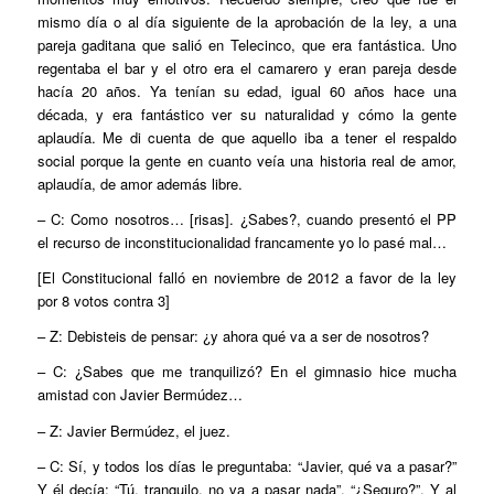
mismo día o al día siguiente de la aprobación de la ley, a una
pareja gaditana que salió en Telecinco, que era fantástica. Uno
regentaba el bar y el otro era el camarero y eran pareja desde
hacía 20 años. Ya tenían su edad, igual 60 años hace una
década, y era fantástico ver su naturalidad y cómo la gente
aplaudía. Me di cuenta de que aquello iba a tener el respaldo
social porque la gente en cuanto veía una historia real de amor,
aplaudía, de amor además libre.
– C: Como nosotros… [risas]. ¿Sabes?, cuando presentó el PP
el recurso de inconstitucionalidad francamente yo lo pasé mal…
[El Constitucional falló en noviembre de 2012 a favor de la ley
por 8 votos contra 3]
– Z: Debisteis de pensar: ¿y ahora qué va a ser de nosotros?
– C: ¿Sabes que me tranquilizó? En el gimnasio hice mucha
amistad con Javier Bermúdez…
– Z: Javier Bermúdez, el juez.
– C: Sí, y todos los días le preguntaba: “Javier, qué va a pasar?”
Y él decía: “Tú, tranquilo, no va a pasar nada”. “¿Seguro?”. Y al