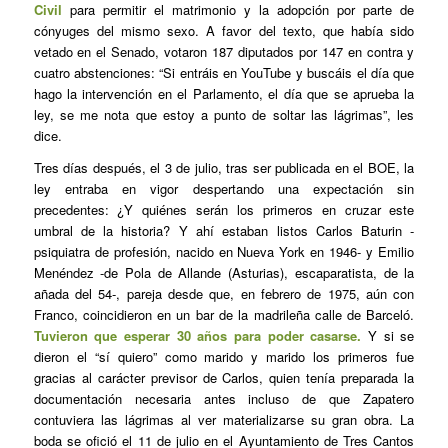
Civil
para permitir el matrimonio y la adopción por parte de
cónyuges del mismo sexo. A favor del texto, que había sido
vetado en el Senado, votaron 187 diputados por 147 en contra y
cuatro abstenciones: “Si entráis en YouTube y buscáis el día que
hago la intervención en el Parlamento, el día que se aprueba la
ley, se me nota que estoy a punto de soltar las lágrimas”, les
dice.
Tres días después, el 3 de julio, tras ser publicada en el BOE, la
ley entraba en vigor despertando una expectación sin
precedentes: ¿Y quiénes serán los primeros en cruzar este
umbral de la historia? Y ahí estaban listos Carlos Baturin -
psiquiatra de profesión, nacido en Nueva York en 1946- y Emilio
Menéndez -de Pola de Allande (Asturias), escaparatista, de la
añada del 54-, pareja desde que, en febrero de 1975, aún con
Franco, coincidieron en un bar de la madrileña calle de Barceló.
Tuvieron que esperar 30 años para poder casarse.
Y si se
dieron el “sí quiero” como marido y marido los primeros fue
gracias al carácter previsor de Carlos, quien tenía preparada la
documentación necesaria antes incluso de que Zapatero
contuviera las lágrimas al ver materializarse su gran obra. La
boda se ofició el 11 de julio en el Ayuntamiento de Tres Cantos