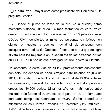
sentencia.
– ¿Es esta ley su mayor obra como presidente del Gobierno? – le
pregunta Crónica.
– Z: Desde el punto de vista de lo que va a quedar, como
momento histórico, sin duda. Lo más fantástico de esta ley es
que en un acto, en un día, con apenas 15 o 16 palabras en el
Código Civil, conviertes a miles de personas en felices, en
dignos, en iguales, y eso es muy difícil de conseguir con
cualquier otra medida de Gobierno. Pienso en el día que se logró
el voto para las mujeres o en la conquista de los derechos civiles
en EEUU. Es un hito de esa envergadura. Así lo verá la Historia.
De momento, la corta vida de su ley, prácticamente adolescente
con sólo una década de edad, arrojaba este balance en julio de
2014, último dato que facilita el INE: un total de 29.957 enlaces
homosexuales, nueve al día de media. La cifra actual supera con
creces las 30.000 bodas. El primer año los matrimonios entre
mujeres sólo fueron el 27,8% del total pero en 2013 -último año
con datos completos- alcanzaron el 46,3%. Se han casado 372
miembros de las Fuerzas Armadas -113 hombres y 259 mujeres-,
1.450 directores de empresa y administraciones públicas