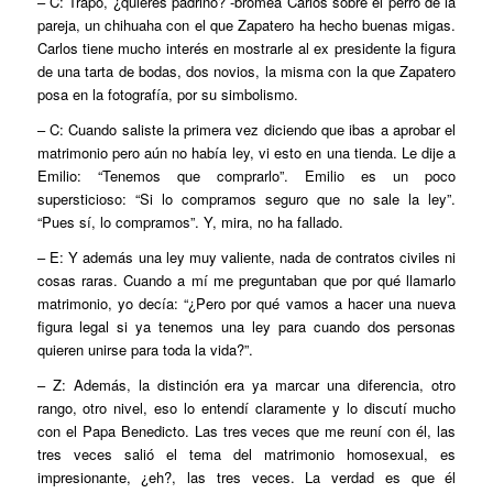
– C: Trapo, ¿quieres padrino? -bromea Carlos sobre el perro de la
pareja, un chihuaha con el que Zapatero ha hecho buenas migas.
Carlos tiene mucho interés en mostrarle al ex presidente la figura
de una tarta de bodas, dos novios, la misma con la que Zapatero
posa en la fotografía, por su simbolismo.
– C: Cuando saliste la primera vez diciendo que ibas a aprobar el
matrimonio pero aún no había ley, vi esto en una tienda. Le dije a
Emilio: “Tenemos que comprarlo”. Emilio es un poco
supersticioso: “Si lo compramos seguro que no sale la ley”.
“Pues sí, lo compramos”. Y, mira, no ha fallado.
– E: Y además una ley muy valiente, nada de contratos civiles ni
cosas raras. Cuando a mí me preguntaban que por qué llamarlo
matrimonio, yo decía: “¿Pero por qué vamos a hacer una nueva
figura legal si ya tenemos una ley para cuando dos personas
quieren unirse para toda la vida?”.
– Z: Además, la distinción era ya marcar una diferencia, otro
rango, otro nivel, eso lo entendí claramente y lo discutí mucho
con el Papa Benedicto. Las tres veces que me reuní con él, las
tres veces salió el tema del matrimonio homosexual, es
impresionante, ¿eh?, las tres veces. La verdad es que él