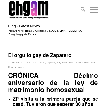
Blog - Latest News
You are here:
Home
/
Orrialdea
/
MASS-MEDIA
/
EL MUNDO
/
El orgullo gay de Zapatero
El orgullo gay de Zapatero
/
21 ekaina, 2015
in
EL MUNDO
,
España
,
Gay
,
Homosexualidad
,
Lesbianismo
,
Libertad sexual
CRÓNICA
D
écimo
aniversario de la ley de
matrimonio homosexual
ZP visita a la primera pareja que se
casó. Tuvieron que esperar 30 años