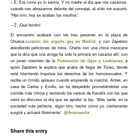
– E: Era como yo lo sentía. Y mi madre el día que nos casamos,
cuando nos abrazamos delante del concejal, al oído me susurró:
“Hijo mío, hoy se acaban los insultos”.
– Z: ¡Qué bonito!
El encuentro acabará con los tres posando en la plaza de
Chueca,
corazón del orgullo gay en Madrid
, y con Zapatero
atendiendo peticiones de fotos. Charla con una chica mexicana
que le dice que una amiga ha sido la primera en casarse allí; con
un joven miembro de la
Federación de Gays y Lesbianas
, a
quien Zapatero le explica que acaba de llegar de Túnez, donde
está intentando impulsar los derechos de los homosexuales. Y
recibe un tímido aplauso cuando emprende la marcha. Antes, en
casa de Carlos y Emilio, se ha despedido prometiéndoles una
comida más íntima y recitando los versos de Kavafis con los que
cerró su discurso el día que se aprobó la ley: “Más tarde, en la
sociedad más perfecta, algún otro, hecho como yo, ciertamente
surgirá y actuará libremente”.
@Anamaortiz
Share this entry