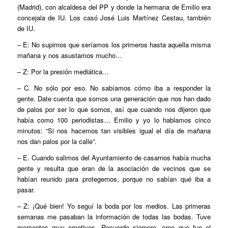
(Madrid), con alcaldesa del PP y donde la hermana de Emilio era
concejala de IU. Los casó José Luis Martínez Cestau, también
de IU.
– E: No supimos que seríamos los primeros hasta aquella misma
mañana y nos asustamos mucho…
– Z: Por la presión mediática…
– C. No sólo por eso. No sabíamos cómo iba a responder la
gente. Date cuenta que somos una generación que nos han dado
de palos por ser lo que somos, así que cuando nos dijeron que
había como 100 periodistas… Emilio y yo lo hablamos cinco
minutos: “Si nos hacemos tan visibles igual el día de mañana
nos dan palos por la calle”.
– E. Cuando salimos del Ayuntamiento de casarnos había mucha
gente y resulta que eran de la asociación de vecinos que se
habían reunido para protegernos, porque no sabían qué iba a
pasar.
– Z: ¡Qué bien! Yo seguí la boda por los medios. Las primeras
semanas me pasaban la información de todas las bodas. Tuve
momentos muy emotivos. Recuerdo siempre, creo que fue el