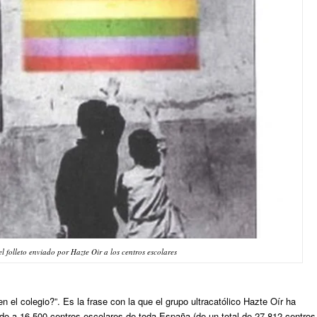
l folleto enviado por Hazte Oir a los centros escolares
n el colegio?”. Es la frase con la que el grupo ultracatólico Hazte Oír ha
gado a 16.500 centros escolares de toda España (de un total de 27.812 centros