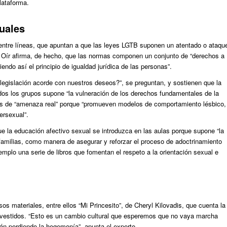
lataforma.
uales
 entre líneas, que apuntan a que las leyes LGTB suponen un atentado o ataqu
 Oír afirma, de hecho, que las normas componen un conjunto de “derechos a
endo así el principio de igualdad jurídica de las personas”.
egislación acorde con nuestros deseos?”, se preguntan, y sostienen que la
dos los grupos supone “la vulneración de los derechos fundamentales de la
as de “amenaza real” porque “promueven modelos de comportamiento lésbico,
ersexual”.
ue la educación afectivo sexual se introduzca en las aulas porque supone “la
familias, como manera de asegurar y reforzar el proceso de adoctrinamiento
emplo una serie de libros que fomentan el respeto a la orientación sexual e
sos materiales, entre ellos “Mi Princesito”, de Cheryl Kilovadis, que cuenta la
se vestidos. “Esto es un cambio cultural que esperemos que no vaya marcha
án perdiendo la hegemonía”, apunta el experto.