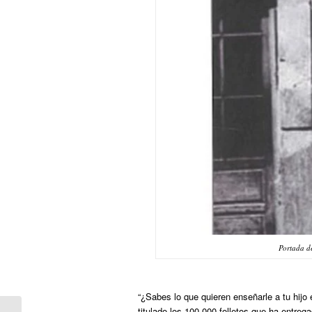
Portada de
“¿Sabes lo que quieren enseñarle a tu hijo e
titulado los 100.000 folletos que ha entre