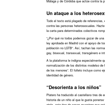
Málaga y de Córdoba que actúe contra la p
Un ataque a los heterosex
Todo el texto está plagado de referencias,
contra las personas heterosexuales. Hazte
la carta para determinados colectivos rompi
“¿Por qué no todos podemos gozar de una l
ley aprobada en Madrid con el apoyo de to
población no LGTB”. Así, tachan las norm
gay, bisexual, transexual, transgénero e int
A la plataforma le indigna especialmente q
normalización de los distintos modelso de 
de los menores”. El folleto incluye como ej
identidad de género.
“Desorienta a los niños”
Platero ha traducido al castellano tres de e
historia de un niño al que le gusta poner
atrás, este tipo de cosas muestran que est