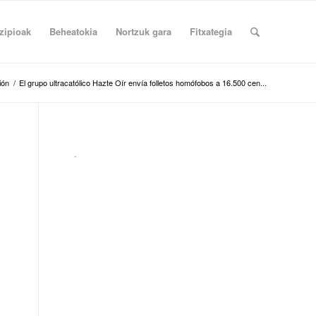
zipioak
Beheatokia
Nortzuk gara
Fitxategia
ión
/
El grupo ultracatólico Hazte Oír envía folletos homófobos a 16.500 cen...
.