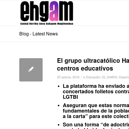
Blog - Latest News
El grupo ultracatólico H
centros educativos
/
25 azaroa, 2016
in
Educación
,
EL DIARIO
,
Españ
La plataforma ha enviado a
concertados folletos contr
LGTBI
Aseguran que estas normas
fundamentales de la pobla
a la carta” para este colect
Son una forma “de adoctri