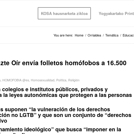
KOSA hausnarketa zikloa
Yogyakartako Print
You are here:
Home
/
Orrialdea
/
Temática
/
Educac
azte Oír envía folletos homófobos a 16.500
a
,
HOMOFOBIA @es
,
Homosexualidad
,
Política
,
Religión
 colegios e institutos públicos, privados y
a la leyes autonómicas que protegen a las personas
 suponen “la vulneración de los derechos
ción no LGTB” y que son un conjunto de “derechos
ivo
namiento ideológico” que busca “imponer en la