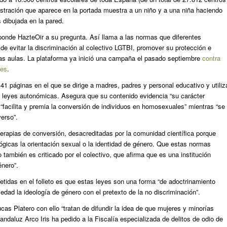
lustración que aparece en la portada muestra a un niño y a una niña haciendo
s dibujada en la pared.
ponde HazteOir a su pregunta. Así llama a las normas que diferentes
e evitar la discriminación al colectivo LGTBI, promover su protección e
n las aulas. La plataforma ya inició una campaña el pasado septiembre
contra
res
.
41 páginas en el que se dirige a madres, padres y personal educativo y utiliz
 leyes autonómicas. Asegura que su contenido evidencia “su carácter
facilita y premia la conversión de individuos en homosexuales” mientras “se
verso”.
 terapias de conversión, desacreditadas por la comunidad científica porque
gicas la orientación sexual o la identidad de género. Que estas normas
también es criticado por el colectivo, que afirma que es una institución
énero”.
tidas en el folleto es que estas leyes son una forma “de adoctrinamiento
edad la ideología de género con el pretexto de la no discriminación”.
cas Platero con ello “tratan de difundir la idea de que mujeres y minorías
 andaluz Arco Iris ha pedido a la Fiscalía especializada de delitos de odio de