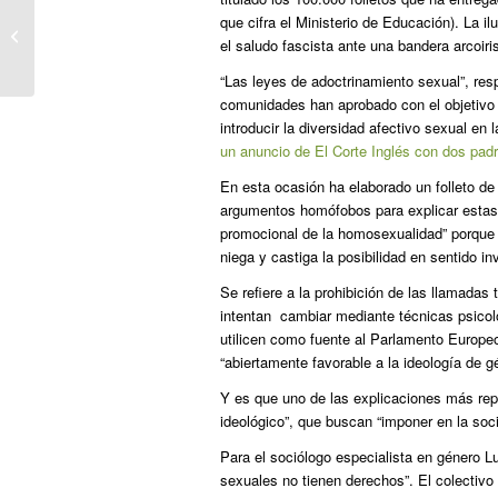
Municipios franceses se niegan a
que cifra el Ministerio de Educación). La i
difundir una campaña oficial contra el
el saludo fascista ante una bandera arcoiri
sida...
“Las leyes de adoctrinamiento sexual”, res
comunidades han aprobado con el objetivo d
introducir la diversidad afectivo sexual e
un anuncio de El Corte Inglés con dos pad
En esta ocasión ha elaborado un folleto de 
argumentos homófobos para explicar estas
promocional de la homosexualidad” porque “
niega y castiga la posibilidad en sentido in
Se refiere a la prohibición de las llamadas
intentan
cambiar mediante técnicas psicoló
utilicen como fuente al Parlamento Europeo 
“abiertamente favorable a la ideología de g
Y es que uno de las explicaciones más repe
ideológico”, que buscan “imponer en la soci
Para el sociólogo especialista en género Lu
sexuales no tienen derechos”.
El colectivo