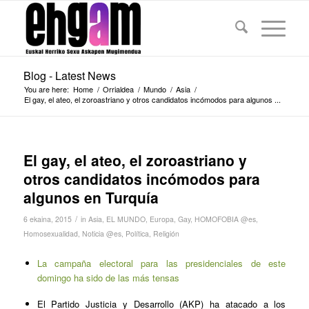
Blog - Latest News
You are here:
Home
/
Orrialdea
/
Mundo
/
Asia
/
El gay, el ateo, el zoroastriano y otros candidatos incómodos para algunos ...
El gay, el ateo, el zoroastriano y
otros candidatos incómodos para
algunos en Turquía
/
6 ekaina, 2015
in
Asia
,
EL MUNDO
,
Europa
,
Gay
,
HOMOFOBIA @es
,
Homosexualidad
,
Noticia @es
,
Política
,
Religión
La campaña electoral para las presidenciales de este
domingo ha sido de las más tensas
El Partido Justicia y Desarrollo (AKP) ha atacado a los