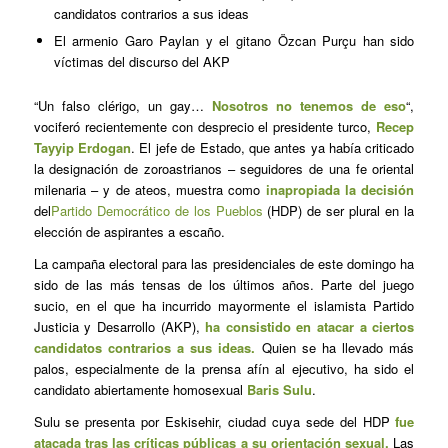
candidatos contrarios a sus ideas
El armenio Garo Paylan y el gitano Özcan Purçu han sido
víctimas del discurso del AKP
“Un falso clérigo, un gay…
Nosotros no tenemos de eso
“,
vociferó recientemente con desprecio el presidente turco,
Recep
Tayyip Erdogan
. El jefe de Estado, que antes ya había criticado
la designación de zoroastrianos – seguidores de una fe oriental
milenaria – y de ateos, muestra como
inapropiada la decisión
del
Partido Democrático de los Pueblos
(HDP) de ser plural en la
elección de aspirantes a escaño.
La campaña electoral para las presidenciales de este domingo ha
sido de las más tensas de los últimos años. Parte del juego
sucio, en el que ha incurrido mayormente el islamista Partido
Justicia y Desarrollo (AKP),
ha consistido en atacar a ciertos
candidatos contrarios a sus ideas.
Quien se ha llevado más
palos, especialmente de la prensa afín al ejecutivo, ha sido el
candidato abiertamente homosexual
Baris Sulu
.
Sulu se presenta por Eskisehir, ciudad cuya sede del HDP
fue
atacada tras las críticas públicas a su orientación sexual.
Las