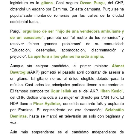
legislatura es la
gitana
. Casi seguro
Özcan Purçu
, del CHP,
obtendrá un escaño por Esmirna. En esta campaña, Purçu se ha
popularizado montando romerías por las calles de la ciudad
occidental turca.
Purçu,
orgulloso de ser “hijo de una vendedora ambulante y
de un canastero”
, promete ser “el rostro de los romaníes” y
resolver “cinco grandes problemas” de su comunidad:
“Educación, desempleo, acomodación, discriminación y
prejuicio”.
La apertura a los gitanos ha sido amplia.
Aunque sin asignar candidato, el primer ministro
Ahmet
Davutoglu
(AKP) prometió el pasado abril contratar de asesor a
un gitano. El gitano no es el único elegible dotado para la
música. Casi todos los principales partidos tienen a su cantante.
El famoso compositor
Ugur Isilak
es el del AKP.
Ilhan Kesici
,
del CHP, dedicó una oda a su mujer en directo por CNN Türk. El
HDP tiene a
Pinar Aydinlar
, conocida cantante folk y aspirante
por Esmirna. El copresidente de esa formación,
Selahattin
Demirtas
, hasta se marcó en televisión un solo con baglama y
voz.
Aún más sorprendente es el candidato independiente de