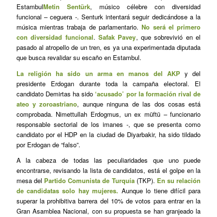
Estambul
Metin Sentürk
, músico célebre con diversidad
funcional – ceguera -. Senturk intentará seguir dedicándose a la
música mientras trabaja de parlamentario.
No será el primero
con diversidad funcional
.
Safak Pavey
, que sobrevivió en el
pasado al atropello de un tren, es ya una experimentada diputada
que busca revalidar su escaño en Estambul.
La religión ha sido un arma en manos del AKP
y del
presidente Erdogan durante toda la campaña electoral. El
candidato Demirtas ha sido
‘acusado’ por la formación rival de
ateo y zoroastriano
, aunque ninguna de las dos cosas está
comprobada. Nimettullah Erdogmus, un ex müftü – funcionario
responsable sectorial de los imanes -, que se presenta como
candidato por el HDP en la ciudad de Diyarbakir, ha sido tildado
por Erdogan de “falso”.
A la cabeza de todas las peculiaridades que uno puede
encontrarse, revisando la lista de candidatos, está el golpe en la
mesa del
Partido Comunista de Turquía
(TKP).
En su relación
de candidatas solo hay mujeres.
Aunque lo tiene difícil para
superar la prohibitiva barrera del 10% de votos para entrar en la
Gran Asamblea Nacional, con su propuesta se han granjeado la