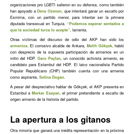
organizaciones pro LGBTI salieron en su defensa, como también
han apoyado a
Deva Ozenen
, que intentará ganar un escaño por
Esmirna, con un partido menor, para intentar ser la primera
diputada transexual en Turquía.
“Podemos esperar sentados a
que la sociedad turca lo acepte”,
lamenta.
Otras víctimas del discurso de odio del AKP han sido los
armenios
. El corrosivo alcalde de Ankara,
Melih Gökçek,
habló
con desprecio de la supuesta participación de armenios en un
mitin del HDP.
Garo Paylan
, un conocido activista armenio, es
candidato para Estambul del HDP. El laico nacionalista Partido
Popular Republicano (CHP) también cuenta con una armenia
como aspirante,
Selina Dogan
.
A pesar del despreciativo hablar de Gökçek, el AKP presenta en
Estambul a
Markar Esayan
, el primer pretendiente a escaño de
origen armenio de la historia del partido.
La apertura a los gitanos
Otra minoría que ganará una inédita representación en la próxima