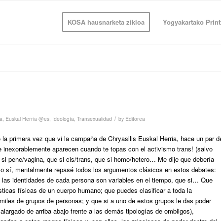
KOSA hausnarketa zikloa
Yogyakartako Print
/
ia
,
Euskal Herria @es
,
Ideología
,
Transexualidad
by
Editorea
la primera vez que vi la campaña de Chryasllis Euskal Herria, hace un par d
 inexorablemente aparecen cuando te topas con el activismo trans! (salvo
si pene/vagina, que si cis/trans, que si homo/hetero… Me dije que debería
eso sí, mentalmente repasé todos los argumentos clásicos en estos debates:
 las identidades de cada persona son variables en el tiempo, que si… Que
ísticas físicas de un cuerpo humano; que puedes clasificar a toda la
miles de grupos de personas; y que si a uno de estos grupos le das poder
 alargado de arriba abajo frente a las demás tipologías de ombligos),