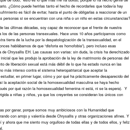
diario. ¿Cómo puede herirlas tanto el hecho de recordarles que todavía hay
rimiento es fácil de evitar, hasta el punto de obligarlas a reaccionar de un
 personas si se encuentran con una niña o un niño en estas circunstancias
de las últimas décadas, soy capaz de reconocer que el frente de nuestra
a los de las personas transexuales. Hace unos 10 años participamos como
ra tierra de la lucha por la despatologización de la transexualidad, en el
ces hablábamos de que “disforia es homofobia”), pero incluso esas
 de Chrysallis EH. Las causas son varias: sin duda, la crisis ha derechizado
inicial que les produjo la aprobación de la ley de matrimonio de personas del
o de liberación sexual está más débil de lo que ha estado nunca en las
 más intenso contra el sistema heteropatriarcal que aceptar la
estudiar, en primer lugar, cómo y por qué ha prácticamente desaparecido del
 si la aceptación social de la homosexualidad masculina se haya hecho
pués por qué razón la homosexualidad femenina ni está, ni se la espera). Y
rigida a niñas y niños, ya que los creyentes se consideran los únicos con
llas por ganar, porque somos muy ambiciosos con la Humanidad que
brando con arrojo y valentía desde Chrysallis y otras organizaciones afines. Y
í y ahora que me siento muy orgulloso de todas ellas y de todos ellos, y feliz
l.