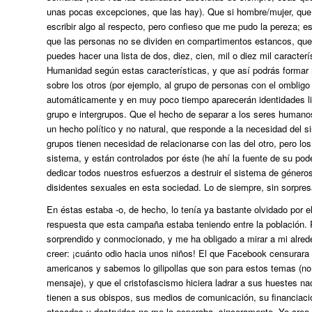
unas pocas excepciones, que las hay). Que si hombre/mujer, que 
escribir algo al respecto, pero confieso que me pudo la pereza; 
que las personas no se dividen en compartimentos estancos, que
puedes hacer una lista de dos, diez, cien, mil o diez mil caracter
Humanidad según estas características, y que así podrás formar 
sobre los otros (por ejemplo, al grupo de personas con el ombligo
automáticamente y en muy poco tiempo aparecerán identidades liga
grupo e intergrupos. Que el hecho de separar a los seres humanos
un hecho político y no natural, que responde a la necesidad del
grupos tienen necesidad de relacionarse con las del otro, pero l
sistema, y están controlados por éste (he ahí la fuente de su pod
dedicar todos nuestros esfuerzos a destruir el sistema de géneros
disidentes sexuales en esta sociedad. Lo de siempre, sin sorpres
En éstas estaba -o, de hecho, lo tenía ya bastante olvidado por 
respuesta que esta campaña estaba teniendo entre la población.
sorprendido y conmocionado, y me ha obligado a mirar a mi alreded
creer: ¡cuánto odio hacia unos niños! El que Facebook censurara 
americanos y sabemos lo gilipollas que son para estos temas (no d
mensaje), y que el cristofascismo hiciera ladrar a sus huestes na
tienen a sus obispos, sus medios de comunicación, su financiaci
atacados y destruidos no me lo esperaba, sinceramente. Yo creo 