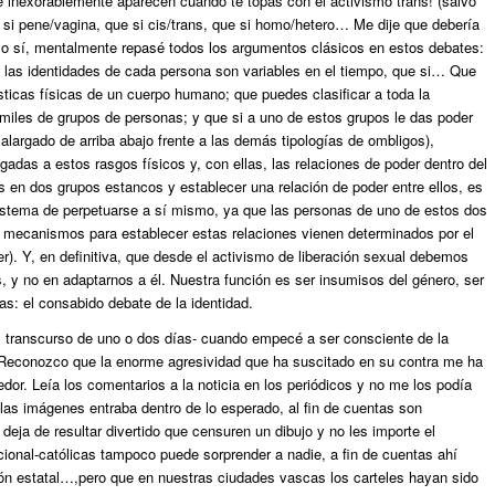
 inexorablemente aparecen cuando te topas con el activismo trans! (salvo
si pene/vagina, que si cis/trans, que si homo/hetero… Me dije que debería
eso sí, mentalmente repasé todos los argumentos clásicos en estos debates:
 las identidades de cada persona son variables en el tiempo, que si… Que
ísticas físicas de un cuerpo humano; que puedes clasificar a toda la
miles de grupos de personas; y que si a uno de estos grupos le das poder
 alargado de arriba abajo frente a las demás tipologías de ombligos),
das a estos rasgos físicos y, con ellas, las relaciones de poder dentro del
 en dos grupos estancos y establecer una relación de poder entre ellos, es
 sistema de perpetuarse a sí mismo, ya que las personas de uno de estos dos
os mecanismos para establecer estas relaciones vienen determinados por el
er). Y, en definitiva, que desde el activismo de liberación sexual debemos
, y no en adaptarnos a él. Nuestra función es ser insumisos del género, ser
as: el consabido debate de la identidad.
el transcurso de uno o dos días- cuando empecé a ser consciente de la
 Reconozco que la enorme agresividad que ha suscitado en su contra me ha
or. Leía los comentarios a la noticia en los periódicos y no me los podía
las imágenes entraba dentro de lo esperado, al fin de cuentas son
eja de resultar divertido que censuren un dibujo y no les importe el
cional-católicas tampoco puede sorprender a nadie, a fin de cuentas ahí
ón estatal…,pero que en nuestras ciudades vascas los carteles hayan sido