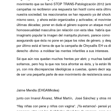
movimiento que se llamó STOP TRANS-Patologización 2012 (enton
campañas no recibieron una respuesta tan hostil como esta última
nuestra sociedad; los reaccionarios se han repuesto ya del shock 
mismo sexo, y ahora están organizados y activados; el movimient
últimas décadas; poner en duda el género supone un ataque mucho
homosexualidad masculina (en relación con esta idea habría que 
imaginario popular la imagen del mariquita plumero, parece como
asegurando que ésta no pone en jaque los roles de género, y des
por último está el tema de que la campaña de Chrysallis EH va di
derecho -divino- a moldear las mentes infantiles a sus intereses.
Sé que aún nos quedan muchos frentes por abrir, y muchas bata
soñamos, pero hoy la que nos toca afrontar es ésta, y la están li
yo, con mis discrepancias ideológicas a cuestas, quiero decir aqu
de ser una pequeña parte de ese movimiento de resistencia sexua
Jaime Mendia (EHGAMkidea)
junto con Imanol Álvarez, Mikel Martín, José Sánchez y otros m
“Hay niñas con pene y niños con vagina”. ¡Ya estamos!- pensé yo 