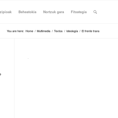
zipioak
Beheatokia
Nortzuk gara
Fitxategia
You are here:
Home
/
Multimedia
/
Textos
/
Ideología
/
El frente trans
.
e