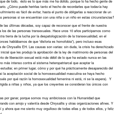
que de todo, ésto es lo que más me ha dolido, porque lo ha hecho gente de
diario. ¿Cómo puede herirlas tanto el hecho de recordarles que todavía hay
rimiento es fácil de evitar, hasta el punto de obligarlas a reaccionar de un
 personas si se encuentran con una niña o un niño en estas circunstancias
de las últimas décadas, soy capaz de reconocer que el frente de nuestra
a los de las personas transexuales. Hace unos 10 años participamos como
ra tierra de la lucha por la despatologización de la transexualidad, en el
ces hablábamos de que “disforia es homofobia”), pero incluso esas
 de Chrysallis EH. Las causas son varias: sin duda, la crisis ha derechizado
inicial que les produjo la aprobación de la ley de matrimonio de personas del
o de liberación sexual está más débil de lo que ha estado nunca en las
 más intenso contra el sistema heteropatriarcal que aceptar la
estudiar, en primer lugar, cómo y por qué ha prácticamente desaparecido del
 si la aceptación social de la homosexualidad masculina se haya hecho
pués por qué razón la homosexualidad femenina ni está, ni se la espera). Y
rigida a niñas y niños, ya que los creyentes se consideran los únicos con
llas por ganar, porque somos muy ambiciosos con la Humanidad que
brando con arrojo y valentía desde Chrysallis y otras organizaciones afines. Y
í y ahora que me siento muy orgulloso de todas ellas y de todos ellos, y feliz
l.