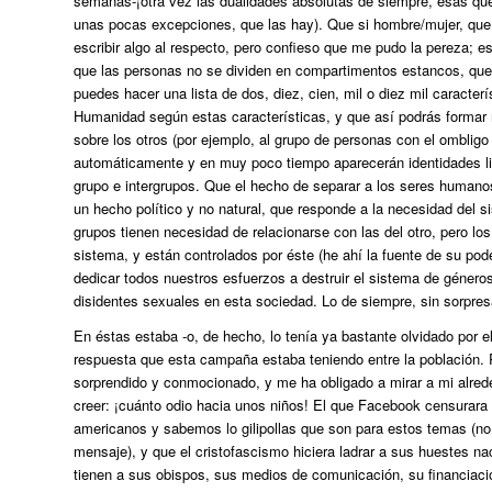
semanas-¡otra vez las dualidades absolutas de siempre, esas que
unas pocas excepciones, que las hay). Que si hombre/mujer, que 
escribir algo al respecto, pero confieso que me pudo la pereza; 
que las personas no se dividen en compartimentos estancos, que
puedes hacer una lista de dos, diez, cien, mil o diez mil caracter
Humanidad según estas características, y que así podrás formar 
sobre los otros (por ejemplo, al grupo de personas con el ombligo
automáticamente y en muy poco tiempo aparecerán identidades liga
grupo e intergrupos. Que el hecho de separar a los seres humanos
un hecho político y no natural, que responde a la necesidad del
grupos tienen necesidad de relacionarse con las del otro, pero l
sistema, y están controlados por éste (he ahí la fuente de su pod
dedicar todos nuestros esfuerzos a destruir el sistema de géneros
disidentes sexuales en esta sociedad. Lo de siempre, sin sorpres
En éstas estaba -o, de hecho, lo tenía ya bastante olvidado por 
respuesta que esta campaña estaba teniendo entre la población.
sorprendido y conmocionado, y me ha obligado a mirar a mi alreded
creer: ¡cuánto odio hacia unos niños! El que Facebook censurara 
americanos y sabemos lo gilipollas que son para estos temas (no d
mensaje), y que el cristofascismo hiciera ladrar a sus huestes na
tienen a sus obispos, sus medios de comunicación, su financiaci