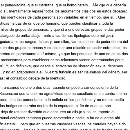
si pene/vagina, que si cis/trans, que si homo/hetero… Me dije que debería
eso sí, mentalmente repasé todos los argumentos clásicos en estos debates:
 las identidades de cada persona son variables en el tiempo, que si… Que
ísticas físicas de un cuerpo humano; que puedes clasificar a toda la
miles de grupos de personas; y que si a uno de estos grupos le das poder
 alargado de arriba abajo frente a las demás tipologías de ombligos),
das a estos rasgos físicos y, con ellas, las relaciones de poder dentro del
 en dos grupos estancos y establecer una relación de poder entre ellos, es
 sistema de perpetuarse a sí mismo, ya que las personas de uno de estos dos
os mecanismos para establecer estas relaciones vienen determinados por el
er). Y, en definitiva, que desde el activismo de liberación sexual debemos
, y no en adaptarnos a él. Nuestra función es ser insumisos del género, ser
as: el consabido debate de la identidad.
el transcurso de uno o dos días- cuando empecé a ser consciente de la
 Reconozco que la enorme agresividad que ha suscitado en su contra me ha
or. Leía los comentarios a la noticia en los periódicos y no me los podía
las imágenes entraba dentro de lo esperado, al fin de cuentas son
eja de resultar divertido que censuren un dibujo y no les importe el
cional-católicas tampoco puede sorprender a nadie, a fin de cuentas ahí
ón estatal…,pero que en nuestras ciudades vascas los carteles hayan sido
que de todo, ésto es lo que más me ha dolido, porque lo ha hecho gente de