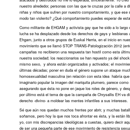
nuestro alrededor, personas con las que te cruzas por la calle a 
niñas y niños que sufren por nuestro comportamiento, y que ese suf
modo tan violento? ¿Qué comportamiento puedes esperar de estas
Como militante de EHGAM y activista gay que he sido a lo largo 
lucha se ha desplazado desde los derechos de gays y lesbianas 
Ehgam, junto a otros grupos de Euskal Herria, en el inicio en nuest
movimiento que se llamó STOP TRANS-Patologización 2012 (enton
campañas no recibieron una respuesta tan hostil como esta última
nuestra sociedad; los reaccionarios se han repuesto ya del shock 
mismo sexo, y ahora están organizados y activados; el movimient
últimas décadas; poner en duda el género supone un ataque mucho
homosexualidad masculina (en relación con esta idea habría que 
imaginario popular la imagen del mariquita plumero, parece como
asegurando que ésta no pone en jaque los roles de género, y des
por último está el tema de que la campaña de Chrysallis EH va di
derecho -divino- a moldear las mentes infantiles a sus intereses.
Sé que aún nos quedan muchos frentes por abrir, y muchas bata
soñamos, pero hoy la que nos toca afrontar es ésta, y la están li
yo, con mis discrepancias ideológicas a cuestas, quiero decir aqu
de ser una pequeña parte de ese movimiento de resistencia sexua