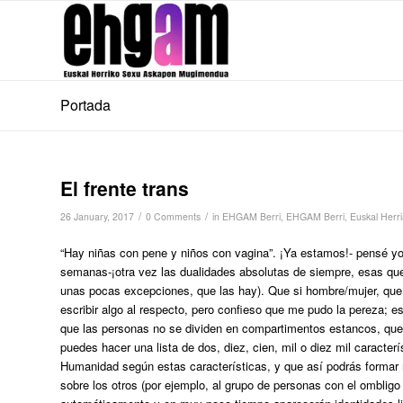
Portada
El frente trans
/
/
26 January, 2017
0 Comments
in
EHGAM Berri
,
EHGAM Berri
,
Euskal Herr
“Hay niñas con pene y niños con vagina”. ¡Ya estamos!- pensé yo 
semanas-¡otra vez las dualidades absolutas de siempre, esas que
unas pocas excepciones, que las hay). Que si hombre/mujer, que 
escribir algo al respecto, pero confieso que me pudo la pereza; 
que las personas no se dividen en compartimentos estancos, que
puedes hacer una lista de dos, diez, cien, mil o diez mil caracter
Humanidad según estas características, y que así podrás formar 
sobre los otros (por ejemplo, al grupo de personas con el ombligo