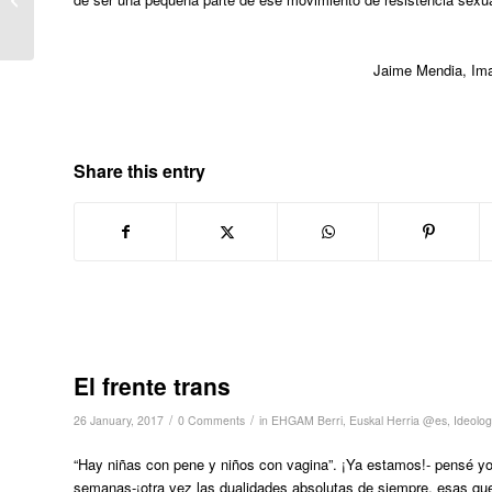
reasignación...
Jaime Mendia, Ima
Share this entry
El frente trans
/
/
26 January, 2017
0 Comments
in
EHGAM Berri
,
Euskal Herria @es
,
Ideolog
“Hay niñas con pene y niños con vagina”. ¡Ya estamos!- pensé yo 
semanas-¡otra vez las dualidades absolutas de siempre, esas que