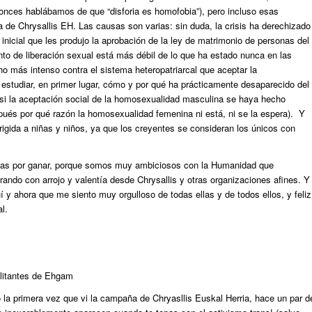
ces hablábamos de que “disforia es homofobia”), pero incluso esas
 de Chrysallis EH. Las causas son varias: sin duda, la crisis ha derechizado
inicial que les produjo la aprobación de la ley de matrimonio de personas del
o de liberación sexual está más débil de lo que ha estado nunca en las
 más intenso contra el sistema heteropatriarcal que aceptar la
estudiar, en primer lugar, cómo y por qué ha prácticamente desaparecido del
 si la aceptación social de la homosexualidad masculina se haya hecho
pués por qué razón la homosexualidad femenina ni está, ni se la espera). Y
rigida a niñas y niños, ya que los creyentes se consideran los únicos con
llas por ganar, porque somos muy ambiciosos con la Humanidad que
brando con arrojo y valentía desde Chrysallis y otras organizaciones afines. Y
í y ahora que me siento muy orgulloso de todas ellas y de todos ellos, y feliz
l.
ilitantes de Ehgam
la primera vez que vi la campaña de Chryasllis Euskal Herria, hace un par d