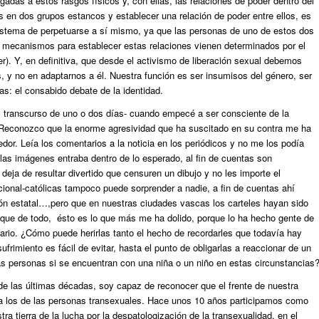
das a estos rasgos físicos y, con ellas, las relaciones de poder dentro del
 en dos grupos estancos y establecer una relación de poder entre ellos, es
 sistema de perpetuarse a sí mismo, ya que las personas de uno de estos dos
os mecanismos para establecer estas relaciones vienen determinados por el
er). Y, en definitiva, que desde el activismo de liberación sexual debemos
, y no en adaptarnos a él. Nuestra función es ser insumisos del género, ser
as: el consabido debate de la identidad.
el transcurso de uno o dos días- cuando empecé a ser consciente de la
 Reconozco que la enorme agresividad que ha suscitado en su contra me ha
or. Leía los comentarios a la noticia en los periódicos y no me los podía
las imágenes entraba dentro de lo esperado, al fin de cuentas son
eja de resultar divertido que censuren un dibujo y no les importe el
cional-católicas tampoco puede sorprender a nadie, a fin de cuentas ahí
ón estatal…,pero que en nuestras ciudades vascas los carteles hayan sido
que de todo, ésto es lo que más me ha dolido, porque lo ha hecho gente de
diario. ¿Cómo puede herirlas tanto el hecho de recordarles que todavía hay
rimiento es fácil de evitar, hasta el punto de obligarlas a reaccionar de un
 personas si se encuentran con una niña o un niño en estas circunstancias
de las últimas décadas, soy capaz de reconocer que el frente de nuestra
a los de las personas transexuales. Hace unos 10 años participamos como
ra tierra de la lucha por la despatologización de la transexualidad, en el