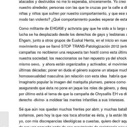
atacados y destruidos no me lo esperaba, sinceramente. Yo creo 
nuestro alrededor, personas con las que te cruzas por la calle a 
niñas y niños que sufren por nuestro comportamiento, y que ese suf
modo tan violento? ¿Qué comportamiento puedes esperar de estas
Como militante de EHGAM y activista gay que he sido a lo largo 
lucha se ha desplazado desde los derechos de gays y lesbianas 
Ehgam, junto a otros grupos de Euskal Herria, en el inicio en nuest
movimiento que se llamó STOP TRANS-Patologización 2012 (enton
campañas no recibieron una respuesta tan hostil como esta última
nuestra sociedad; los reaccionarios se han repuesto ya del shock 
mismo sexo, y ahora están organizados y activados; el movimient
últimas décadas; poner en duda el género supone un ataque mucho
homosexualidad masculina (en relación con esta idea habría que 
imaginario popular la imagen del mariquita plumero, parece como
asegurando que ésta no pone en jaque los roles de género, y des
por último está el tema de que la campaña de Chrysallis EH va di
derecho -divino- a moldear las mentes infantiles a sus intereses.
Sé que aún nos quedan muchos frentes por abrir, y muchas bata
soñamos, pero hoy la que nos toca afrontar es ésta, y la están li
yo, con mis discrepancias ideológicas a cuestas, quiero decir aqu
Acusan a ‘The Assignment’ de
de ser una pequeña parte de ese movimiento de resistencia sexua
transfobia por plasmar la