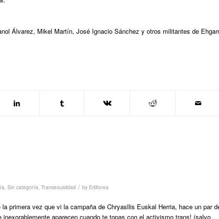
nol Álvarez, Mikel Martín, José Ignacio Sánchez y otros militantes de Ehga
/
ía
,
Sin categoría
,
Transexualidad
by
Editorea
la primera vez que vi la campaña de Chryasllis Euskal Herria, hace un par d
 inexorablemente aparecen cuando te topas con el activismo trans! (salvo