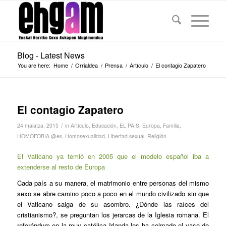
Blog - Latest News
You are here:
Home
/
Orrialdea
/
Prensa
/
Artículo
/
El contagio Zapatero
El contagio Zapatero
/
24 maiatza, 2015
in
Artículo
,
Educación
,
EL PAIS
,
Europa
,
Familia
,
HOMOFOBIA @es
,
Homosexualidad
,
Libertad sexual
,
Religión
El Vaticano ya temió en 2005 que el modelo español iba a
extenderse al resto de Europa
Cada país a su manera, el matrimonio entre personas del mismo
sexo se abre camino poco a poco en el mundo civilizado sin que
el Vaticano salga de su asombro. ¿Dónde las raíces del
cristianismo?, se preguntan los jerarcas de la Iglesia romana. El
referéndum en la muy católica Irlanda les ha colmado el vaso de