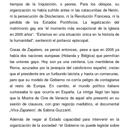
tiempos de la Inquisición, o peores. Para los obispos, su
organización no había sufrido antes ni las catacumbas de Nerón,
ni la persecución de Diocleciano, ni la Revolución Francesa, ni la
pérdida de los Estados Pontificios. La legalización del
matrimonio gay era “el momento más excepcional de la Iglesia
en 2000 años”. “Estamos en una situación única en la historia de
la humanidad”, sentenció el portavoz episcopal.
Cosas de Zapatero, se pensó entonces, pese a que en 2005 ya
había dos naciones europeas (Holanda y Bélgica) que permitían
las uniones gays. Hoy son ya una veintena. Los mentideros de
Roma, azuzados por la jerarquía del catolicismo español, creían
que el presidente era un furibundo laicista y hasta un comecuras,
pero que su modelo de Gobierno no corría peligro de contagiarse
al resto de Europa. En cambio, el mundo político italiano
curioseaba lo que ocurría en España. La intriga llegó tan lejos
que la Mostra de Cine de Venecia de aquel año presentó en su
sesión de clausura, con gran regocijo mediático, el documental
¡Viva Zapatero!,
de Sabina Guzzanti.
Además de negar al Estado capacidad para intervenir en la
organización de la sociedad -“el Gobierno no puede legislar sobre