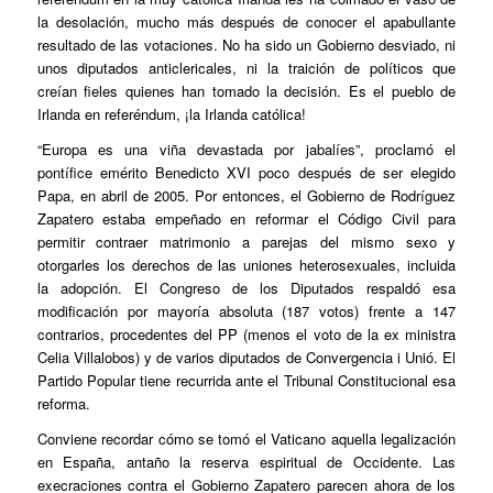
la desolación, mucho más después de conocer el apabullante
resultado de las votaciones. No ha sido un Gobierno desviado, ni
unos diputados anticlericales, ni la traición de políticos que
creían fieles quienes han tomado la decisión. Es el pueblo de
Irlanda en referéndum, ¡la Irlanda católica!
“Europa es una viña devastada por jabalíes”, proclamó el
pontífice emérito Benedicto XVI poco después de ser elegido
Papa, en abril de 2005. Por entonces, el Gobierno de Rodríguez
Zapatero estaba empeñado en reformar el Código Civil para
permitir contraer matrimonio a parejas del mismo sexo y
otorgarles los derechos de las uniones heterosexuales, incluida
la adopción. El Congreso de los Diputados respaldó esa
modificación por mayoría absoluta (187 votos) frente a 147
contrarios, procedentes del PP (menos el voto de la ex ministra
Celia Villalobos) y de varios diputados de Convergencia i Unió. El
Partido Popular tiene recurrida ante el Tribunal Constitucional esa
reforma.
Conviene recordar cómo se tomó el Vaticano aquella legalización
en España, antaño la reserva espiritual de Occidente. Las
execraciones contra el Gobierno Zapatero parecen ahora de los