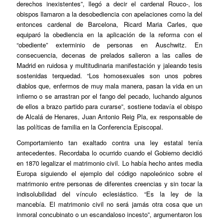
derechos inexistentes”, llegó a decir el cardenal Rouco-, los
obispos llamaron a la desobediencia con apelaciones como la del
entonces cardenal de Barcelona, Ricard Maria Carles, que
equiparó la obediencia en la aplicación de la reforma con el
“obediente” exterminio de personas en Auschwitz. En
consecuencia, decenas de prelados salieron a las calles de
Madrid en ruidosa y multitudinaria manifestación y jaleando tesis
sostenidas terquedad. “Los homosexuales son unos pobres
diablos que, enfermos de muy mala manera, pasan la vida en un
infierno o se arrastran por el fango del pecado, luchando algunos
de ellos a brazo partido para curarse”, sostiene todavía el obispo
de Alcalá de Henares, Juan Antonio Reig Pla, ex responsable de
las políticas de familia en la Conferencia Episcopal.
Comportamiento tan exaltado contra una ley estatal tenía
antecedentes. Recordaba lo ocurrido cuando el Gobierno decidió
en 1870 legalizar el matrimonio civil. Lo había hecho antes media
Europa siguiendo el ejemplo del código napoleónico sobre el
matrimonio entre personas de diferentes creencias y sin tocar la
indisolubilidad del vínculo eclesiástico. “Es la ley de la
mancebía. El matrimonio civil no será jamás otra cosa que un
inmoral concubinato o un escandaloso incesto”, argumentaron los