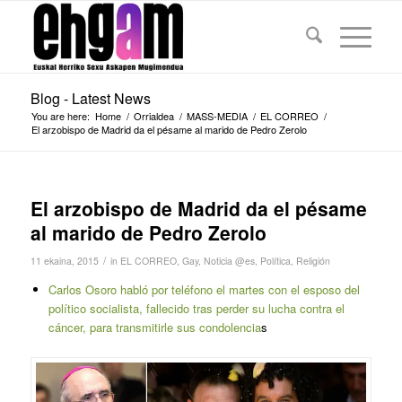
Blog - Latest News
You are here:
Home
/
Orrialdea
/
MASS-MEDIA
/
EL CORREO
/
El arzobispo de Madrid da el pésame al marido de Pedro Zerolo
El arzobispo de Madrid da el pésame
al marido de Pedro Zerolo
/
11 ekaina, 2015
in
EL CORREO
,
Gay
,
Noticia @es
,
Política
,
Religión
Carlos Osoro habló por teléfono el martes con el esposo del
político socialista, fallecido tras perder su lucha contra el
cáncer, para transmitirle sus condolencia
s