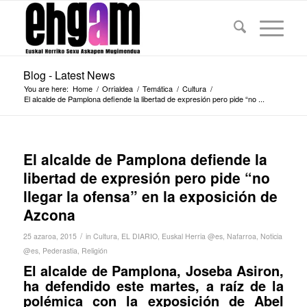
Blog - Latest News
You are here:
Home
/
Orrialdea
/
Temática
/
Cultura
/
El alcalde de Pamplona defiende la libertad de expresión pero pide “no ...
El alcalde de Pamplona defiende la
libertad de expresión pero pide “no
llegar la ofensa” en la exposición de
Azcona
/
25 azaroa, 2015
in
Cultura
,
EL DIARIO
,
Euskal Herria @es
,
Nafarroa
,
Noticia
@es
,
Pederastia
,
Religión
El alcalde de Pamplona, Joseba Asiron,
ha defendido este martes, a raíz de la
polémica con la exposición de Abel