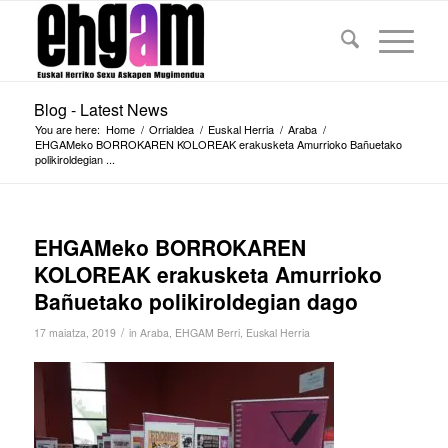
Blog - Latest News
You are here:
Home
/
Orrialdea
/
Euskal Herria
/
Araba
/
EHGAMeko BORROKAREN KOLOREAK erakusketa Amurrioko Bañuetako
polikiroldegian ...
EHGAMeko BORROKAREN
KOLOREAK erakusketa Amurrioko
Bañuetako polikiroldegian dago
/
17 maiatza, 2019
in
Araba
,
EHGAM Berri
,
Euskal Herria