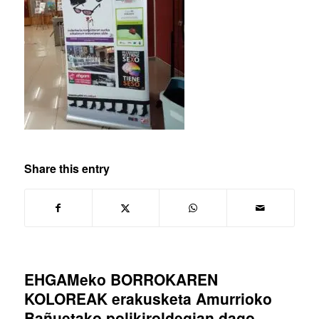
Share this entry
EHGAMeko BORROKAREN
KOLOREAK erakusketa Amurrioko
Bañuetako polikiroldegian dago