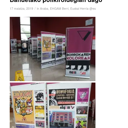
/
17 maiatza, 2019
in
Araba
,
EHGAM Berri
,
Euskal Herria @es