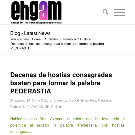
Blog - Latest News
You are here:
Home
/
Orrialdea
/
Temática
/
Cultura
/
Decenas de hostias consagradas bastan para formar la palabra
PEDERASTI...
Decenas de hostias consagradas
bastan para formar la palabra
PEDERASTIA
/
24 azaroa, 2015
in
Cultura
,
Entrevista
,
Euskal Herria @es
,
Nafarroa
,
Pederastia
,
PLAYGROUND
,
Religión
Hablamos con Abel Azcona, el artista que ha levantado la
polémica al escribir la palabra “Pederastia” con hostias
consagradas