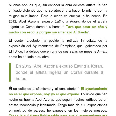
Muchos son los que, sin conocer la obra de este artista, le han
criticado diciendo que no se atrevería a hacer lo mismo con la
religión musulmana. Pero lo cierto es que ya lo ha hecho. En
2012, Abel Azcona expuso
Eating a Koran
, donde el artista
ingería un Corán durante 6 horas. “
Tuve que estar un año y
medio con escolta porque me amenazó Al Qaeda
”.
El sector afectado ha pedido la retirada inmediata de la
exposición del Ayuntamiento de Pamplona que, gobernado por
EH Bildu, ha dejado que en una de sus salas se muestre
Amén
,
como ha titulado a su obra.
En 2012, Abel Azcona expuso Eating a Koran,
donde el artista ingería un Corán durante 6
horas
Él se defiende a sí mismo y al consistorio. “
El ayuntamiento
no es el que expone, soy yo el que expone
. Lo único que han
hecho es traer a Abel Azona, que según muchos críticos es un
artista reconocido y legitimado. Tengo más de 100 exposiciones
en multitud de países, he expuesto en los mejores museos.
Tengo la suficiente ligitimación para que el ayuntamiento me